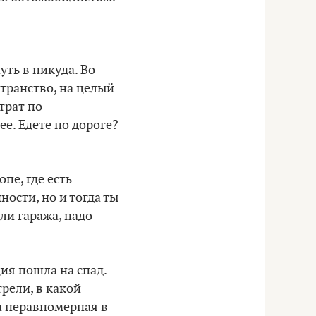
уть в никуда. Во
транство, на целый
трат по
е. Едете по дороге?
пе, где есть
ности, но и тогда ты
ли гаража, надо
ия пошла на спад.
рели, в какой
а неравномерная в