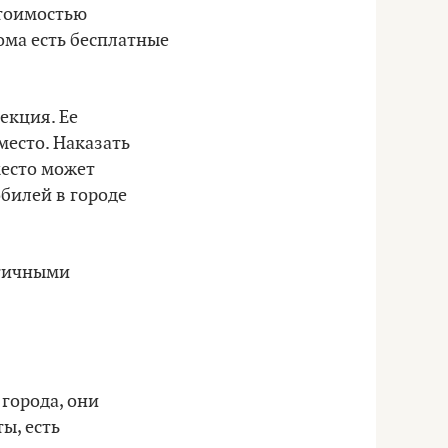
стоимостью
ома есть бесплатные
екция. Ее
место. Наказать
место может
обилей в городе
огичными
 города, они
ы, есть