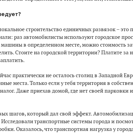
следует?
локальное строительство единичных развязок – это п
нали: раз автомобилисты используют городское прос
 машины в определенном месте, можно стоимость за
лить. Стоите на городской территории? Платите за не
заплатить.
йчас практически не осталось столиц в Западной Евро
ые места. Только если у тебя территория в собствен
алог. Даже приехав домой, где нет своей парковки и
вых шагов, который дал свой эффект. Автомобилизац
 Исследовали транспортные системы города и посмот
обки. Оказалось, что транспортная нагрузка у город