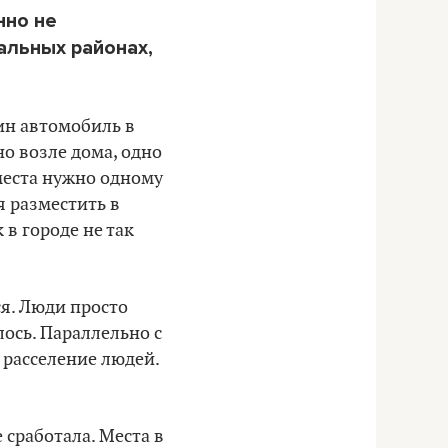
нно не
альных районах,
ин автомобиль в
но возле дома, одно
 места нужно одному
я разместить в
 в городе не так
я. Люди просто
лось. Параллельно с
 расселение людей.
 сработала. Места в