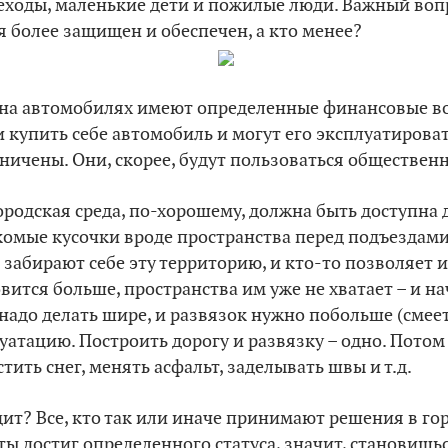
ходы, маленькие дети и пожилые люди. Важный вопро
я более защищен и обеспечен, а кто менее?
 на автомобилях имеют определенные финансовые в
 купить себе автомобиль и могут его эксплуатироват
ничены. Они, скорее, будут пользоваться обществен
ородская среда, по-хорошему, должна быть доступна д
акомые кусочки вроде пространства перед подъездам
забирают себе эту территорию, и кто-то позволяет и
вится больше, пространства им уже не хватает – и 
надо делать шире, и развязок нужно побольше (смеетс
луатацию. Построить дорогу и развязку – одно. Потом
тить снег, менять асфальт, заделывать швы и т.д.
ит? Все, кто так или иначе принимают решения в гор
ты достиг определенного статуса, значит, становиш