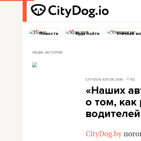
Новости
Куда пойти
Уличная м
ЛЮДИ, ИСТОРИИ
CITYDOG.IO
17.05.2016
112
«Наших ав
о том, как
водителей
CityDog.by
пого