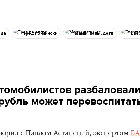
ода
Тред по-мински
Мамы, папы, дети
Ква
томобилистов разбаловали
 рубль может перевоспитат
ворил с Павлом Астапеней, экспертом
БА