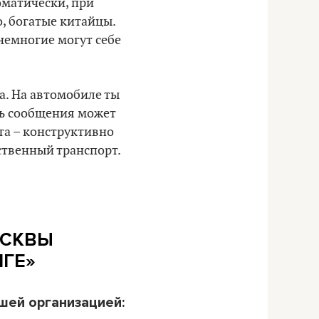
матически, при
, богатые китайцы.
немногие могут себе
а. На автомобиле ты
сть сообщения может
та – конструктивно
ственный транспорт.
ОСКВЫ
ИГЕ»
ашей организацией: