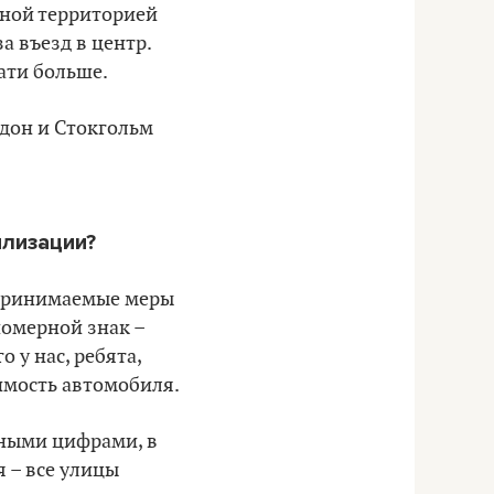
мной территорией
а въезд в центр.
лати больше.
ндон и Стокгольм
илизации?
, принимаемые меры
номерной знак –
 у нас, ребята,
имость автомобиля.
тными цифрами, в
 – все улицы