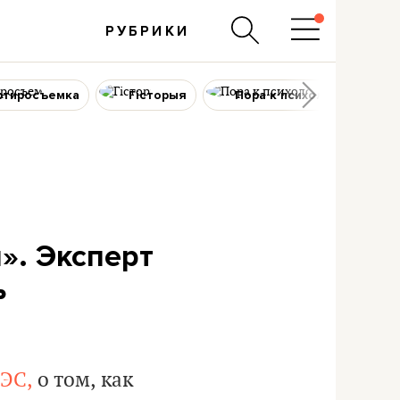
РУБРИКИ
ртиросъемка
Гісторыя
Пора к психологу
». Эксперт
ь
ЭС,
о том, как