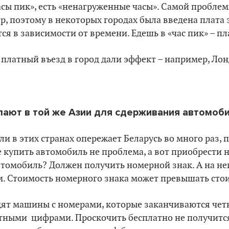
часы пик», есть «ненагруженные часы». Самой пробле
р, поэтому в некоторых городах была введена плата з
ся в зависимости от времени. Едешь в «час пик» – п
платный въезд в город дали эффект – например, Ло
елают в той же Азии для сдерживания автомоб
ли в этих странах опережает Беларусь во много раз
е купить автомобиль не проблема, а вот приобрести 
томобиль? Должен получить номерной знак. А на него
ам. Стоимость номерного знака может превышать сто
здят машины с номерами, которые заканчиваются че
етными цифрами. Проскочить бесплатно не получится