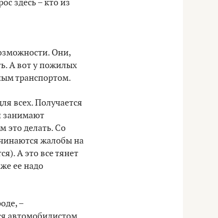
с здесь – кто из
озможности. Они,
ь. А вот у пожилых
ным транспортом.
ля всех. Получается
и занимают
м это делать. Со
начинаются жалобы на
я). А это все тянет
 же ее надо
оде, –
ься автомобилистом.