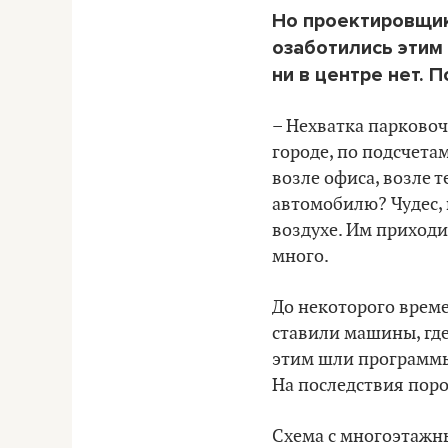
Но проектировщик
озаботились этим 
ни в центре нет. 
– Нехватка парковоч
городе, по подсчета
возле офиса, возле т
автомобилю? Чудес, 
воздухе. Им приходит
много.
До некоторого врем
ставили машины, где
этим шли программы 
На последствия поро
Схема с многоэтажны