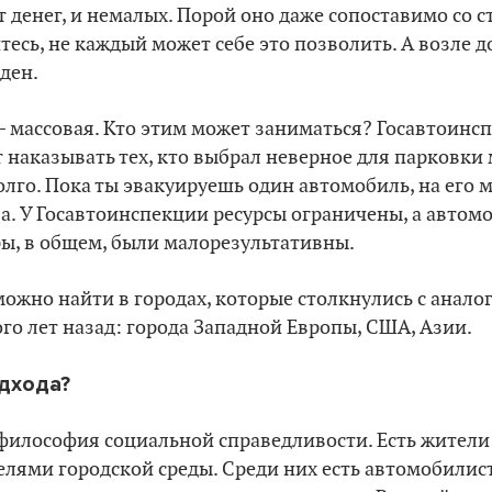
т денег, и немалых. Порой оно даже сопоставимо со 
тесь, не каждый может себе это позволить. А возле д
иден.
 массовая. Кто этим может заниматься? Госавтоинсп
 наказывать тех, кто выбрал неверное для парковки 
олго. Пока ты эвакуируешь один автомобиль, на его 
а. У Госавтоинспекции ресурсы ограничены, а автом
ры, в общем, были малорезультативны.
ожно найти в городах, которые столкнулись с анал
о лет назад: города Западной Европы, США, Азии.
одхода?
, философия социальной справедливости. Есть жители
лями городской среды. Среди них есть автомобилист