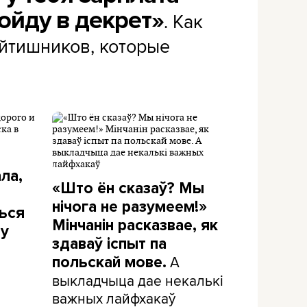
ойду в декрет»
. Как
йтишников, которые
ла,
«Што ён сказаў? Мы
нічога не разумеем!»
ься
Мінчанін расказвае, як
ву
здаваў іспыт па
А
польскай мове.
выкладчыца дае некалькі
важных лайфхакаў