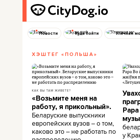
Новости
Куда пойти
Уличная м
ХЭШТЕГ «ПОЛЬША»
КАК ВЫ ТАМ ЖИВЕТЕ?
Увах
«Возьмите меня на
праг
работу, я прикольный».
Papa 
Беларуские выпускники
музы
европейских вузов – о том,
белар
каково это – не работать по
у Кра
распределению