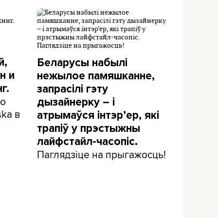
й,
Беларусы набылі
н и
нежылое памяшканне,
г.
запрасілі гэту
 о
дызайнерку – і
ka в
атрымаўся інтэр’ер, які
трапіў у прэстыжны
лайфстайл-часопіс.
Паглядзіце на прыгажосць!