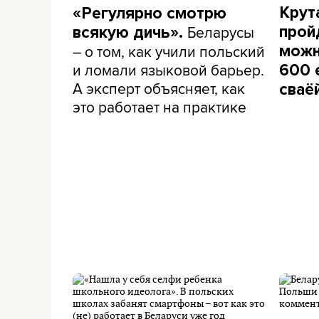
Крут
«Регулярно смотрю
Беларусы
пройд
всякую дичь».
– о том, как учили польский
можн
и ломали языковой барьер.
600 
А эксперт объясняет, как
сваёй
это работает на практике