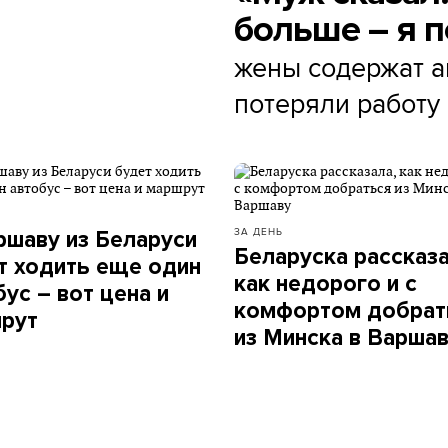
больше – я п
жены содержат а
потеряли работу
ЗА ДЕНЬ
ршаву из Беларуси
Беларуска рассказа
т ходить еще один
как недорого и с
бус – вот цена и
комфортом добрат
рут
из Минска в Варша