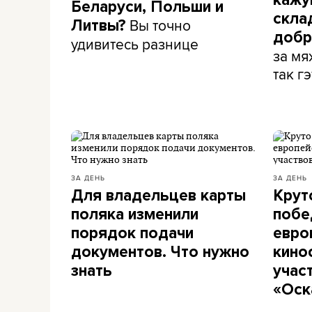
кажу
Беларуси, Польши и
скла
Вы точно
Литвы?
добр
удивитесь разнице
за мя
так гэ
ЗА ДЕНЬ
ЗА ДЕНЬ
Для владельцев карты
Крут
поляка изменили
побе
порядок подачи
евро
документов. Что нужно
кино
знать
учас
«Оск