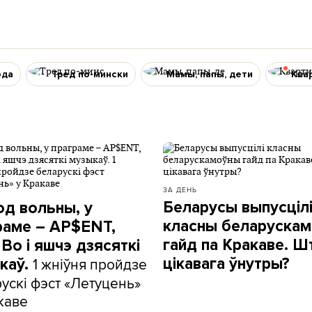
ода
Тред по-мински
Мамы, папы, дети
Ква
ЗА ДЕНЬ
Беларусы выпусціл
од вольны, у
класны беларуска
раме – AP$ENT,
гайд па Кракаве. Ш
Bo і яшчэ дзясяткі
1 жніўня пройдзе
цікавага ўнутры?
каў.
ускі фэст «Летуцень»
каве