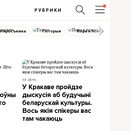
РУБРИКИ
ртиросъемка
Гісторыя
Пора к психологу
ЗА ДЕНЬ
і
У Кракаве пройдзе
моўны
дыскусія аб будучыні
то
беларускай культуры.
Вось якія спікеры вас
там чакаюць