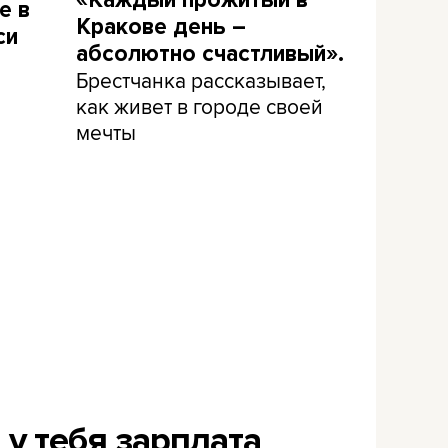
«Каждый прожитый в
е в
Кракове день –
си
абсолютно счастливый».
Брестчанка рассказывает,
как живет в городе своей
мечты
 у тебя зарплата