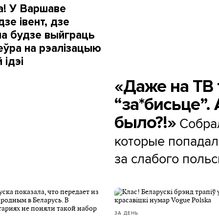
а! У Варшаве
зе івент, дзе
а будзе выйграць
еўра на рэалізацыю
 ідэі
«Даже на ТВ 
“за*бисьце”. 
было?!»
Собрал
которые попадал
за слабого польс
ЗА ДЕНЬ