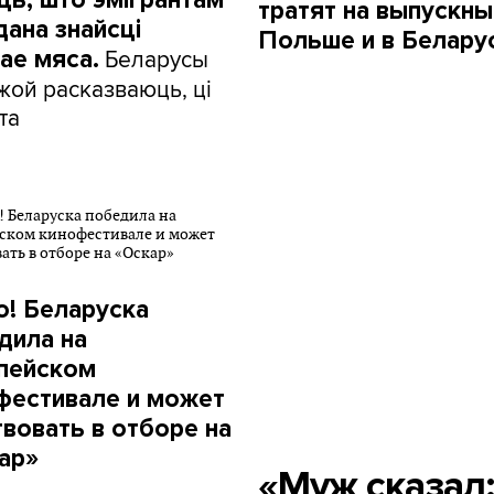
ць, што эмігрантам
тратят на выпускны
дана знайсці
Польше и в Белару
Беларусы
ае мяса.
жой расказваюць, ці
та
о! Беларуска
дила на
пейском
фестивале и может
твовать в отборе на
ар»
«Муж сказал: