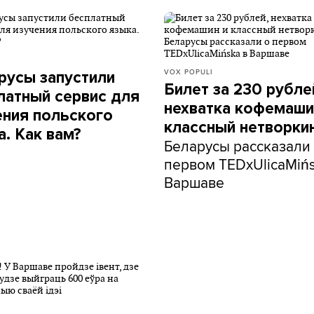
VOX POPULI
русы запустили
Билет за 230 рубле
латный сервис для
нехватка кофемаши
ения польского
классный нетворкин
а. Как вам?
Беларусы рассказали
первом TEDxUlicaMińs
Варшаве