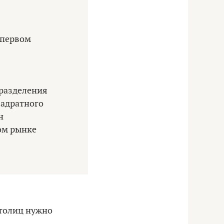
 первом
 разделения
вадратного
н
ном рынке
столиц нужно