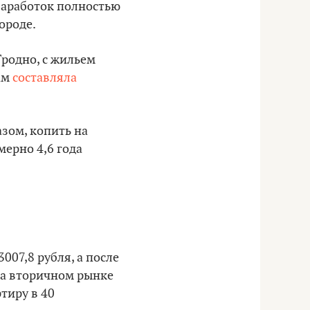
 заработок полностью
ороде.
Гродно, с жильем
ам
составляла
азом, копить на
мерно 4,6 года
007,8 рубля, а после
 на вторичном рынке
ртиру в 40