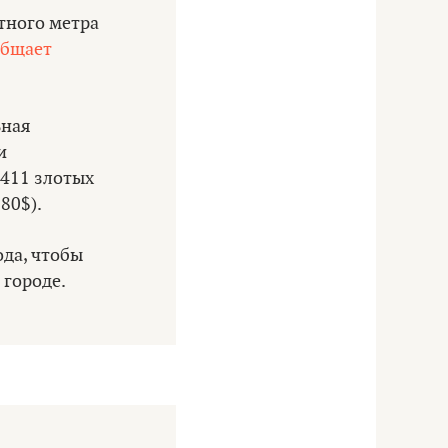
тного метра
общает
ьная
и
 411 злотых
80$).
ода, чтобы
 городе.