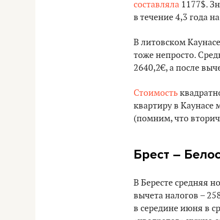
составляла
1177$. Зн
в течение 4,3 года 
В литовском Каунасе
тоже непросто. Сред
2640,2€, а после выч
Стоимость
квадратно
квартиру в Каунасе 
(помним, что вторич
Брест – Бело
В Бересте средняя н
вычета налогов – 25
в середине июня в ср