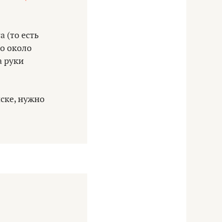
 (то есть
то около
а руки
ске, нужно