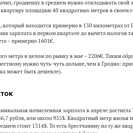
ачит, гродненцу в среднем нужно откладывать свой
на квартиру площадью 40 квадратных метров в своем г
, который находится примерно в 130 километрах от 
няя зарплата в первом квартале до вычета налогов т
ета – примерно 1601€.
го метра в целом по рынку в мае – 2206€. Таким обр
местному нужно чуть-чуть дольше, чем в Гродно: при
ка может быть дешевле).
сток
оминальная начисленная зарплата в апреле достигла 3
86,7 рубля, или около 935$. Квадратный метр жилья
еднем стоит 1314$. То есть брестчанину на ту же ква