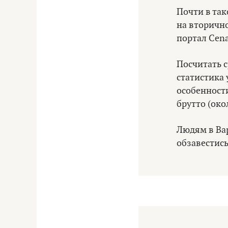
Почти в та
на вторично
портал Cena
Посчитать 
статистика 
особенности
брутто (око
Людям в Вар
обзавестись