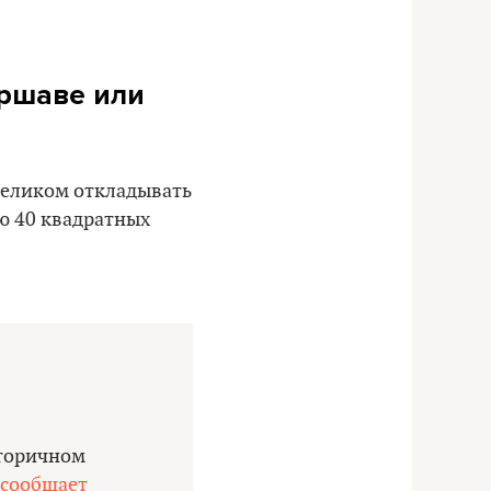
аршаве или
 целиком откладывать
ю 40 квадратных
вторичном
сообщает