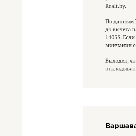
Realt.by.
По данным Б
до вычета н
1405$. Если
минчанин с
Выходит, ч
откладывать
Варшава