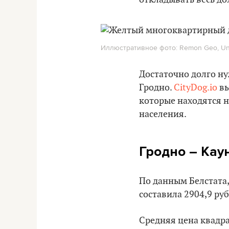
Иллюстративное фото: Remon Geo, Un
Достаточно долго ну
Гродно.
CityDog.io
вы
которые находятся н
населения.
Гродно – Кау
По данным Белстата,
составила 2904,9 руб
Средняя цена квадра