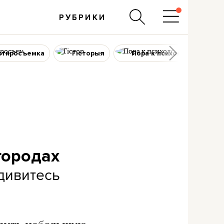
РУБРИКИ
ртиросъемка
Гісторыя
Пора к психологу
городах
дивитесь