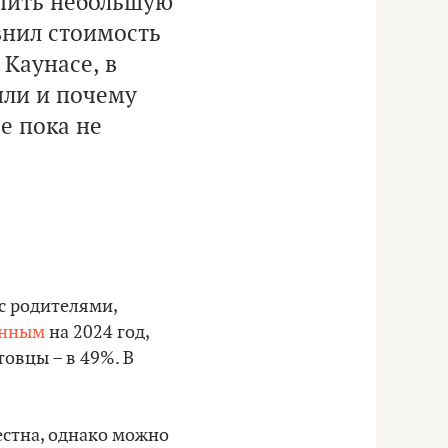
упить небольшую
нил стоимость
 Каунасе, в
шли и почему
е пока не
с родителями,
анным
на 2024 год,
товцы – в 49%. В
естна, однако можно