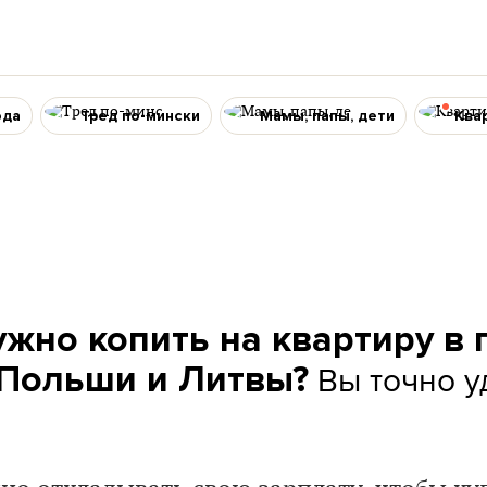
ода
Тред по-мински
Мамы, папы, дети
Ква
ужно копить на квартиру в 
Вы точно у
 Польши и Литвы?