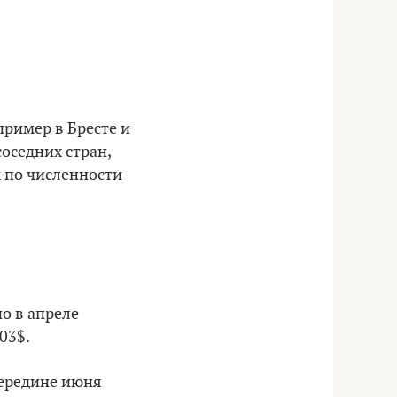
пример в Бресте и
оседних стран,
ы по численности
о в апреле
03$.
середине июня