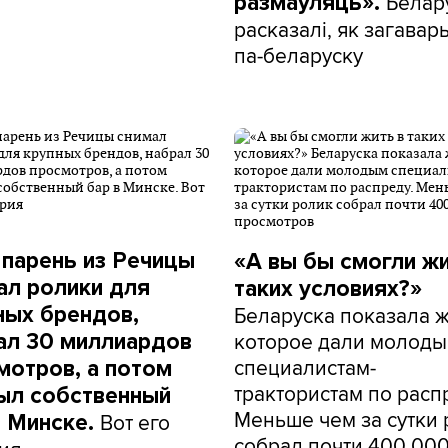
Белар
размаўляць».
расказалі, як загавар
па-беларуску
 парень из Речицы
«А вы бы смогли жи
ал ролики для
таких условиях?»
Беларуска показала 
ных брендов,
которое дали молод
ал 30 миллиардов
специалистам-
мотров, а потом
трактористам по расп
ыл собственный
Меньше чем за сутки
Вот его
в Минске.
собрал почти 400 00