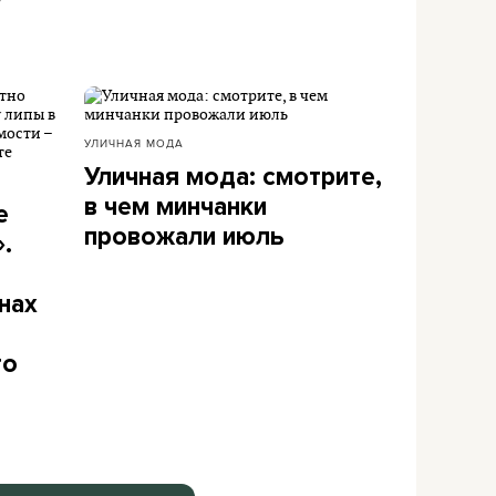
УЛИЧНАЯ МОДА
Уличная мода: смотрите,
в чем минчанки
е
провожали июль
.
нах
то