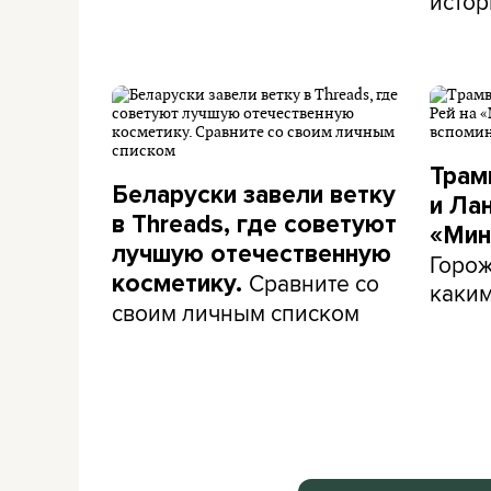
истор
Трам
Беларуски завели ветку
и Ла
в Threads, где советуют
«Мин
лучшую отечественную
Горож
Сравните со
косметику.
каким
своим личным списком