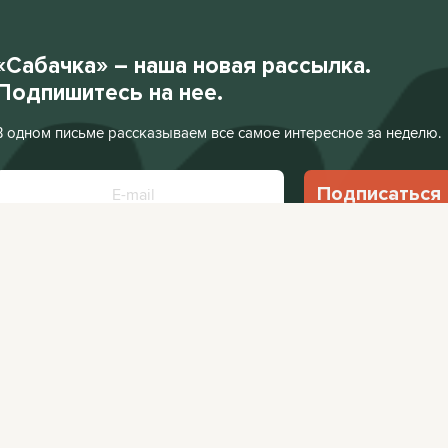
«Сабачка» – наша новая рассылка.
Подпишитесь на нее.
В одном письме рассказываем все самое интересное за неделю.
Подписаться
Нажимая «Подписаться», я соглашаюсь с
Политикой конфиденциальности
.
Facebook
VKontakte
Редакция:
editor@
Афиша:
editor@cit
Instagram
Twitter
Реклама:
editor@c
Telegram
TikTok