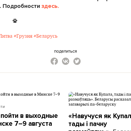
. Подробности
здесь.
Литва
#Грузия
#Беларусь
поделиться
ЙТИ
 пойти в выходные
«Навучуся як Купал
нске 7–9 августа
тады і пачну