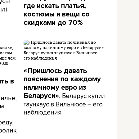
усы
где искать платья,
ылі
костюмы и вещи со
скидками до 70%
«Пришлось давать
пояснения по каждому
ть в
наличному евро из
. Беларус купил
Беларуси»
жилье,
таунхаус в Вильнюсе – его
ым
наблюдения
реду.
 ролик
0