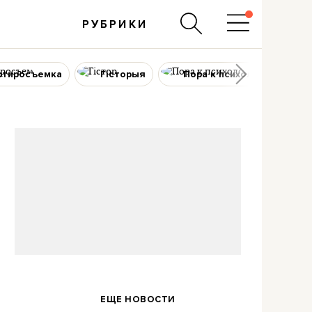
РУБРИКИ
ртиросъемка
Гісторыя
Пора к психологу
т
ЕЩЕ НОВОСТИ