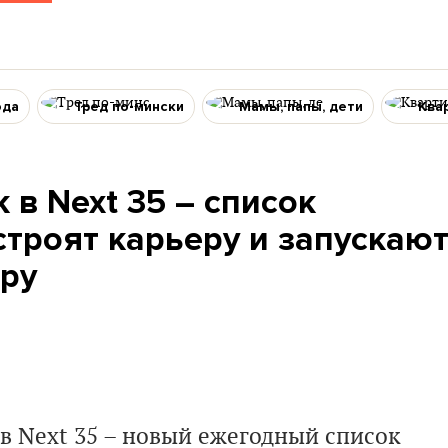
ода
Тред по-мински
Мамы, папы, дети
Ква
 в Next 35 – список
строят карьеру и запускаю
иру
 в Next 35 – новый ежегодный список