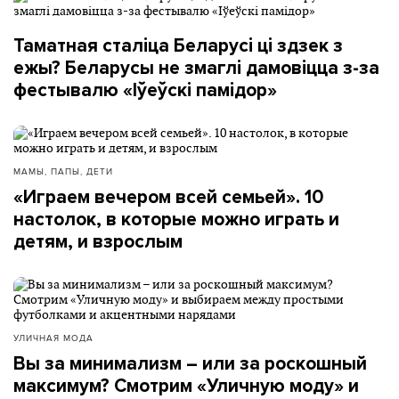
Таматная сталіца Беларусі ці здзек з
ежы? Беларусы не змаглі дамовіцца з-за
фестывалю «Іўеўскі памідор»
МАМЫ, ПАПЫ, ДЕТИ
«Играем вечером всей семьей». 10
настолок, в которые можно играть и
детям, и взрослым
УЛИЧНАЯ МОДА
Вы за минимализм – или за роскошный
максимум? Смотрим «Уличную моду» и