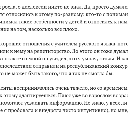
 и росла, о дислексии никто не знал. Да, просто думали
еля относились к этому по-разному: кто-то с пониман
инимал такие особенности у детей и относился к нам
ие на том, насколько все плохо.
хорошие отношения с учителем русского языка, пото
ли к нему на репетиторство. До этого он тоже думал,
контакте со мной он увидел, что я умная, живая. И ка
впоследствии отправили на республиканский конкур
о не может быть такого, что я так не смогла бы.
менты воспринимались очень тяжело, но со временем 
 к этому адаптируешься. Плюс уже во взрослом возрас
помогают усваивать информацию. Не знаю, у всех ли
ое я пробовала и внедряла чисто интуитивно), но мне