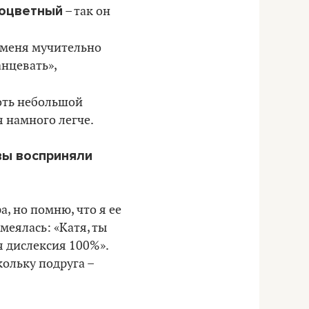
ноцветный
– так он
 меня мучительно
анцевать»,
хоть небольшой
 намного легче.
вы восприняли
, но помню, что я ее
меялась: «Катя, ты
я дислексия 100%».
кольку подруга –