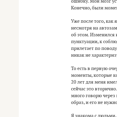
ошибку. Мой мозг уст
Конечно, были момен
Уже после того, как я
несмотря на автозам
об этом. Изменился 
пунктуации, к собл
прилетает по поводу 
никак не характериз
То есть в первую оче
моменты, которые ко
20 лет для меня имел
сейчас это вторично
много говорю через 
образ, и его не нужн
Я знакома с людьми, 