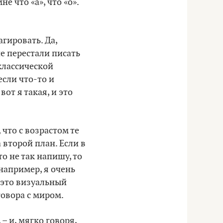
е что «а», что «о».
агировать. Да,
е перестали писать
классической
сли что-то и
от я такая, и это
 что с возрастом те
 второй план. Если в
о не так напишу, то
например, я очень
– это визуальный
говора с миром.
 – и, мягко говоря,