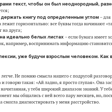
рами текст, чтобы он был неоднородный, раз
тся;
я держать книгу под определенным углом
– для
а лежит горизонтально: все буквы тогда начинают «т
 на друга;
 на идеально белых листах
– если бумага имеет 
ок, например, воспринимать информацию становится
слексии, уже будучи взрослым человеком. Как 
 легче. Не помню смысла нашего с подругой разговора
и говорю такая: «Ай ладно, я просто глупая». Она зас
 начитанная, у тебя широкий диапазон знаний. У теб
омент мы общались с ней всего пару месяцев, но, пос
на смогла диагностировать у меня расстройство.