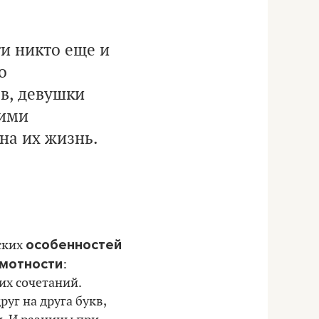
и никто еще и
о
в, девушки
ними
на их жизнь.
особенностей
ских
амотности
:
их сочетаний.
уг на друга букв,