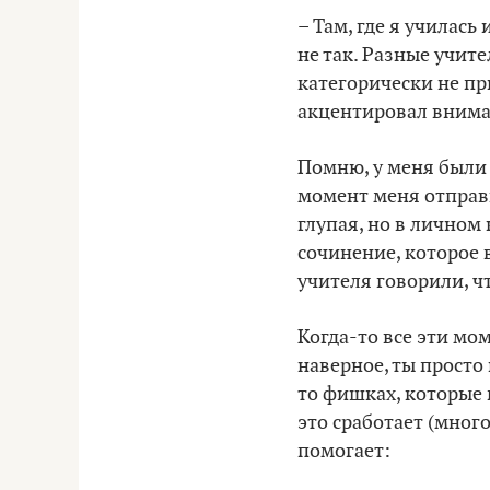
– Там, где я училась
не так. Разные учит
категорически не пр
акцентировал вниман
Помню, у меня были 
момент меня отправи
глупая, но в личном 
сочинение, которое 
учителя говорили, чт
Когда-то все эти мо
наверное, ты просто
то фишках, которые 
это сработает (мног
помогает: