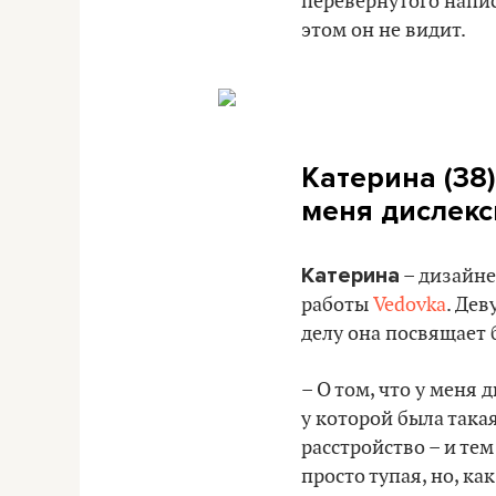
перевернутого напис
этом он не видит.
Катерина (38)
меня дислекс
Катерина
– дизайне
работы
Vedovka
. Дев
делу она посвящает 
– О том, что у меня 
у которой была така
расстройство – и тем
просто тупая, но, как