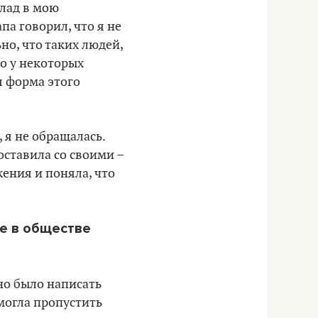
клад в мою
па говорил, что я не
но, что таких людей,
то у некоторых
я форма этого
 я не обращалась.
оставила со своими –
ения и поняла, что
е в обществе
жно было написать
 могла пропустить