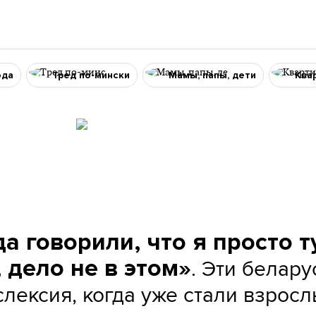
ода
Тред по-мински
Мамы, папы, дети
Ква
а говорили, что я просто т
. Эти белару
 дело не в этом»
слексия, когда уже стали взросл