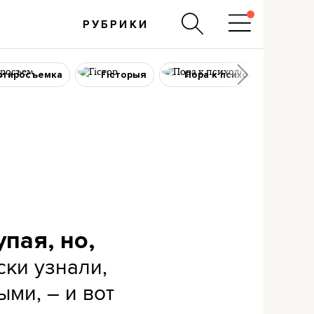
РУБРИКИ
ртиросъемка
Гісторыя
Пора к психологу
упая, но,
ски узнали,
ыми, – и вот