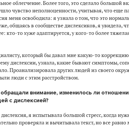
ьное облегчение. Более того, это сделало большой в
 ушло чувство неполноценности, учитывая, что еще па
ия меня освободила: я узнала о том, что это нормаль
уже, общаясь в сообществе дислексиков, я увидела, ч
е: кто-то хуже адаптируется, у кого-то более тяжела
иалисту, который бы давал мне какую-то коррекцию,
тему дислексии, узнала, какие бывают симптомы, соп
ало. Проанализировала других людей из своего окруж
были люди с этим расстройством.
 обращали внимание, изменилось ли отношени
ей с дислексией?
ня дислексия, я испытывала большой стресс, когда ну
щательно проверяла и вычитывала текст, но все равно