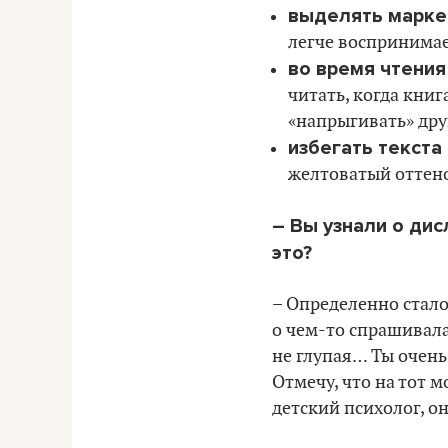
выделять марке
легче воспринимае
во время чтени
читать, когда книг
«напрыгивать» друг
избегать текста
желтоватый оттен
– Вы узнали о ди
это?
– Определенно стало
о чем-то спрашивала 
не глупая… Ты очень
Отмечу, что на тот м
детский психолог, о