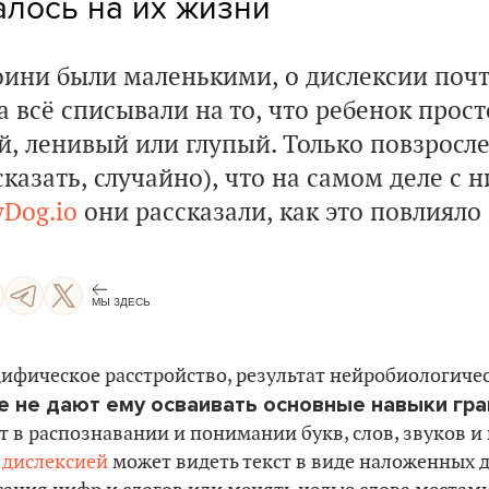
алось на их жизни
оини были маленькими, о дислексии почт
а всё списывали на то, что ребенок прост
, ленивый или глупый. Только повзросле
казать, случайно), что на самом деле с 
yDog.io
они рассказали, как это повлияло 
МЫ ЗДЕСЬ
цифическое расстройство, результат нейробиологиче
е не дают ему осваивать основные навыки гр
 в распознавании и понимании букв, слов, звуков и 
с
дислексией
может видеть текст в виде наложенных др