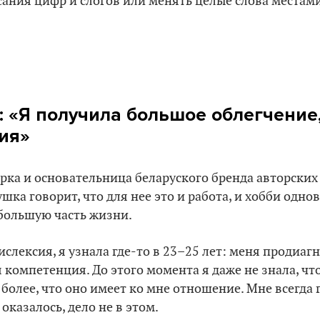
ания цифр и слогов или менять целые слова местам
: «
Я получила большое облегчение, 
ия
»
рка и основательница беларуского бренда авторских
ушка говорит, что для нее это и работа, и хобби одн
большую часть жизни.
дислексия, я узнала где-то в 23–25 лет: меня продиаг
я компетенция. До этого момента я даже не знала, чт
 более, что оно имеет ко мне отношение. Мне всегда 
 оказалось, дело не в этом.