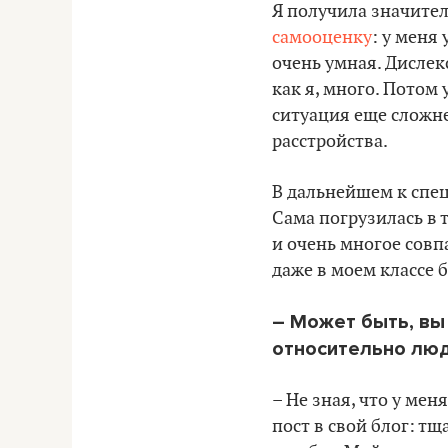
Я получила значител
самооценку
: у меня
очень умная. Дислекс
как я, много. Потом 
ситуация еще сложне
расстройства.
В дальнейшем к спец
Сама погрузилась в 
и очень многое совп
даже в моем классе 
– Может быть, вы
относительно люд
– Не зная, что у ме
пост в свой блог: т