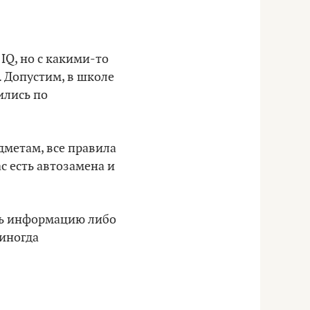
IQ, но с какими-то
 Допустим, в школе
ились по
дметам, все правила
с есть автозамена и
ать информацию либо
 иногда