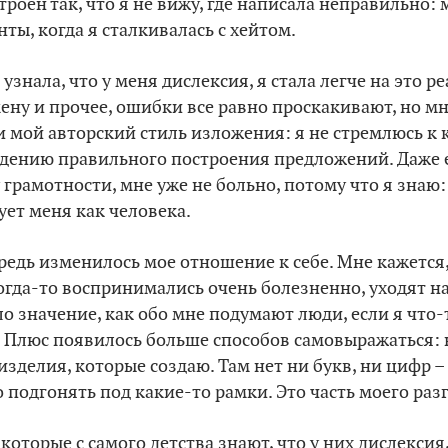
роен так, что я не вижу, где написала неправильно: мн
ты, когда я сталкивалась с хейтом.
 узнала, что у меня дислексия, я стала легче на это ре
ену и прочее, ошибки все равно проскакивают, но мн
и мой авторский стиль изложения: я не стремлюсь к 
юдению правильного построения предложений. Даже е
грамотности, мне уже не больно, потому что я знаю: в
ует меня как человека.
редь изменилось мое отношение к себе. Мне кажется,
гда-то воспринимались очень болезненно, уходят на
о значение, как обо мне подумают люди, если я что-т
. Плюс появилось больше способов самовыражаться: 
изделия, которые создаю. Там нет ни букв, ни цифр 
о подгонять под какие-то рамки. Это часть моего раз
которые с самого детства знают, что у них дислексия,