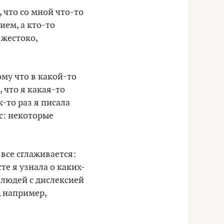
, что со мной что-то
ием, а кто-то
 жестоко,
му что в какой-то
 что я какая-то
к-то раз я писала
с: некоторые
все сглаживается:
те я узнала о каких-
 людей с дислексией
, например,