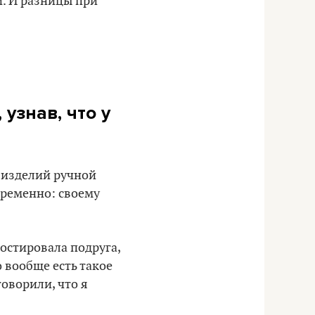
и. И разницы при
узнав, что у
 изделий ручной
овременно: своему
ностировала подруга,
о вообще есть такое
говорили, что я