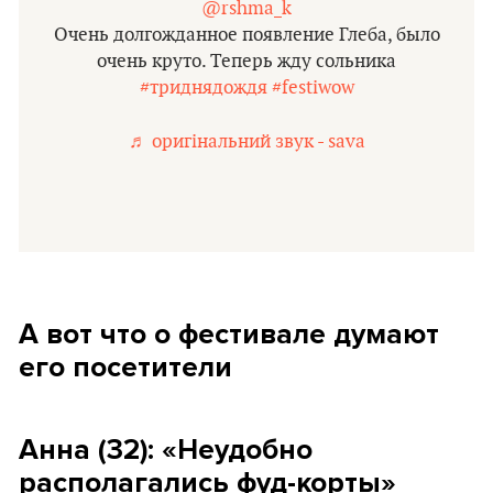
@rshma_k
Очень долгожданное появление Глеба, было
очень круто. Теперь жду сольника
#триднядождя
#festiwow
♬ оригінальний звук - sava
А вот что о фестивале думают
его посетители
Анна (32): «Неудобно
располагались фуд-корты»