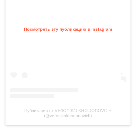
Посмотреть эту публикацию в Instagram
Публикация от ᐯᗴᖇOᑎIKᗩ KᕼOᗪOᑎOᐯIᑕᕼ
(@veronikakhodonovich)