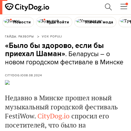
Новости
Куда пойти
Уличная мода
ГАЙДЫ, РАЗБОРЫ
VOX POPULI
«Было бы здорово, если бы
. Беларусы – о
приехал Шаман»
новом городском фестивале в Минске
CITYDOG.IO
08.08.2024
Недавно в Минске прошел новый
музыкальный городской фестиваль
FestiWow.
CityDog.io
спросил его
посетителей, что было на