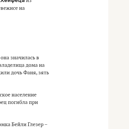
 Хейфеца
из
евежисе на
 она значилась в
владелица дома на
жили дочь Фаня, зять
ское население
фец погибла при
мка Бейли Глезер –