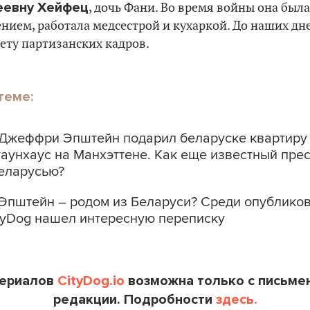
еевну Хейфец
, дочь Фани. Во время войны она была
ием, работала медсестрой и кухаркой. До наших дне
ету партизанских кадров.
теме:
 Джеффри Эпштейн подарил беларуске квартиру 
аунхаус на Манхэттене. Как еще известный пре
Беларусью?
 Эпштейн – родом из Беларуси? Среди опублико
tyDog нашел интересную переписку
териалов
CityDog.io
возможна только с письме
редакции. Подробности
здесь.