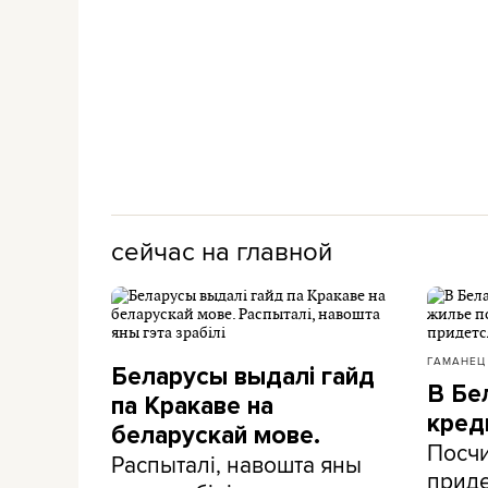
сейчас на главной
ГАМАНЕЦ
Беларусы выдалі гайд
В Бе
па Кракаве на
кред
беларускай мове.
Посчи
Распыталі, навошта яны
приде