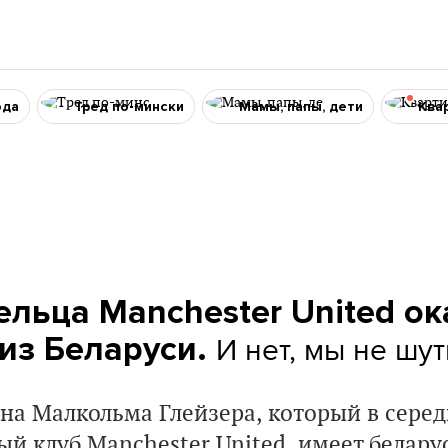
ода
Тред по-мински
Мамы, папы, дети
Ква
ельца Manchester United ок
И нет, мы не шу
из Беларуси.
на Малкольма Глейзера, который в серед
й клуб Manchester United, имеет белару