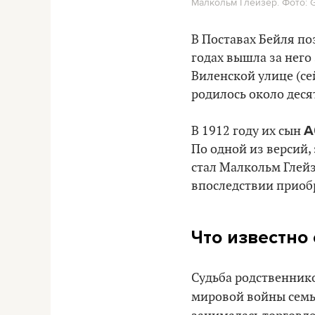
Малкольм Глейзер. Фото: G
В Поставах Бейля п
годах вышла за него
Виленской улице (се
родилось около деся
А
В 1912 году их сын
По одной из версий,
стал Малкольм Глей
впоследствии приобр
Что известно
Судьба родственнико
мировой войны семья