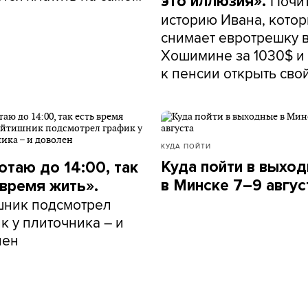
Почи
это иллюзия».
историю Ивана, кото
снимает евротрешку 
Хошимине за 1030$ и 
к пенсии открыть сво
КУДА ПОЙТИ
Куда пойти в выхо
отаю до 14:00, так
в Минске 7–9 авгус
 время жить».
шник подсмотрел
к у плиточника – и
лен