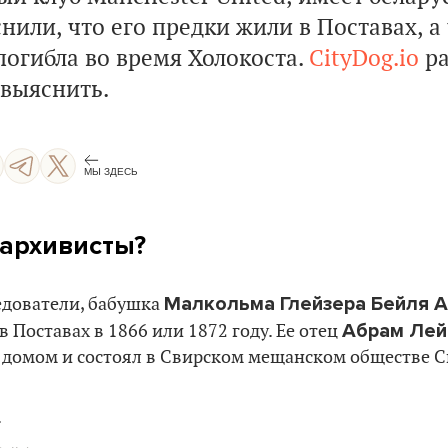
или, что его предки жили в Поставах, а
погибла во время Холокоста.
CityDog.io
ра
 выяснить.
МЫ ЗДЕСЬ
 архивисты?
Малкольма Глейзера Бейля 
едователи, бабушка
Абрам Лей
в Поставах в 1866 или 1872 году. Ее отец
 домом и состоял в Свирском мещанском обществе С