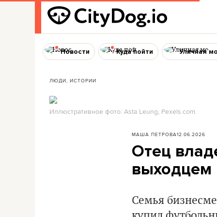
Новости
Куда пойти
Уличная м
ЛЮДИ, ИСТОРИИ
Иллюстративное фото: Asta Leung, Pexels.com.
МАША ПЕТРОВА
12.06.2026
Отец влад
выходцем 
Семья бизнесме
купил футбольны