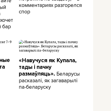
тайте
комментариях разгорелся
рый
спор
в
хочет
й бар
дные
«Навучуся як Купала,
та
тады і пачну
Беларусы
размаўляць».
расказалі, як загаварылі
па-беларуску