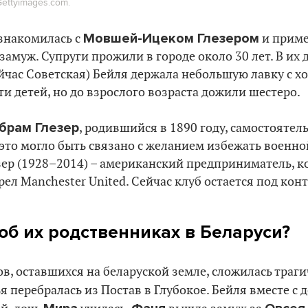
ettyimages.com.
Мовшей-Ицеком Глезером
ознакомилась с
и приме
 замуж. Супруги прожили в городе около 30 лет. В их
йчас Советская) Бейля держала небольшую лавку с х
ти детей, но до взрослого возраста дожили шестеро.
брам Глезер
, родившийся в 1890 году, самостоятел
 это могло быть связано с желанием избежать военно
зер (1928–2014) – американский предприниматель, 
ел Manchester United. Сейчас клуб остается под кон
 об их родственниках в Беларуси?
в, оставшихся на беларуской земле, сложилась траги
 перебралась из Постав в Глубокое. Бейля вместе с