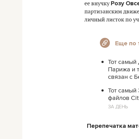
Розу Овс
ее внучку
партизанским движен
личный листок по уч
Еще по 
Тот самый
Парижа и т
связан с 
Тот самый
файлов Ci
ЗА ДЕНЬ
Перепечатка ма