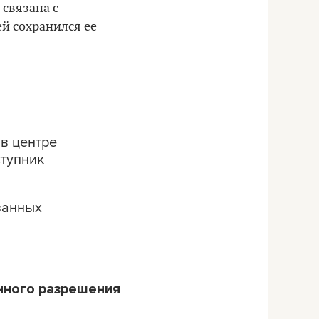
 связана с
й сохранился ее
в центре
ступник
ванных
нного разрешения