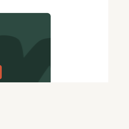
citydog.io
Перепечатка материалов
CityDog