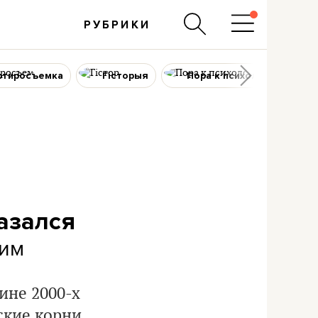
РУБРИКИ
ртиросъемка
Гісторыя
Пора к психологу
азался
тим
ине 2000-х
ские корни.