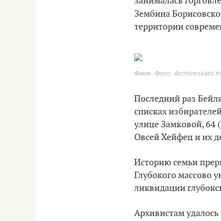
занималась торговле
Зембина Борисовског
территории совреме
Фаня. Фото: Archiveskarb.by
Последний раз Бейля
списках избирателей
улице Замковой, 64 (
Овсей Хейфец и их д
Историю семьи прерв
Глубокого массово у
ликвидации глубокск
Архивистам удалось