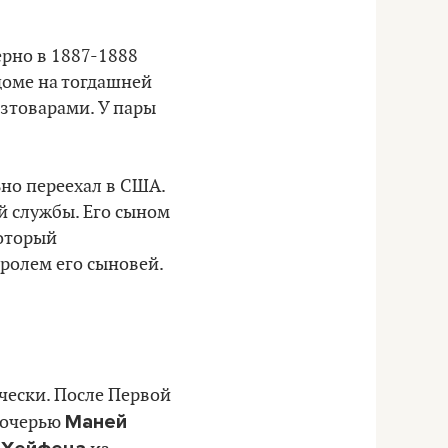
рно в 1887-1888
 доме на тогдашней
озтоварами. У пары
ьно переехал в США.
й службы. Его сыном
который
тролем его сыновей.
чески. После Первой
Маней
 дочерью