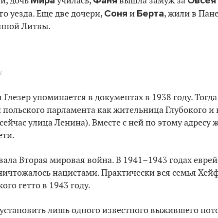
Мира
Фаня
Овсея
й, дочь
училась,
вышла замуж за
Соня
Берта
о уезда. Еще две дочери,
и
, жили в Пан
нной Литвы.
.
 Глезер упоминается в документах в 1938 году. Тогда
 польского парламента как жительница Глубокого и 
сейчас улица Ленина). Вместе с ней по этому адресу 
ети.
ала Вторая мировая война. В 1941–1943 годах еврей
ничтожалось нацистами. Практически вся семья Хей
ого гетто в 1943 году.
 установить лишь одного известного выжившего пото