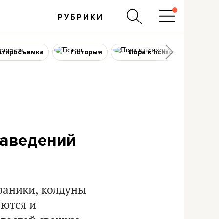
РУБРИКИ
ртиросъемка
Гісторыя
Пора к психологу
заведений
драники, колдуны
аются и