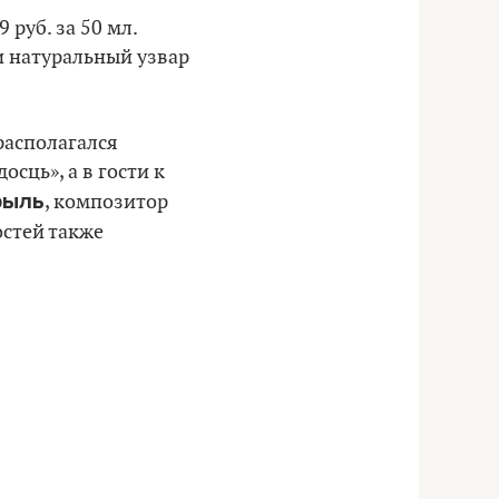
руб. за 50 мл.
ли натуральный узвар
располагался
сць», а в гости к
рыль
, композитор
гостей также