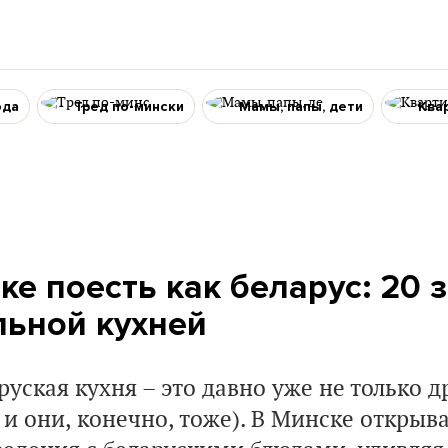
ода
Тред по-мински
Мамы, папы, дети
Ква
ке поесть как беларус: 20 
льной кухней
уская кухня – это давно уже не только 
 и они, конечно, тоже). В Минске открыв