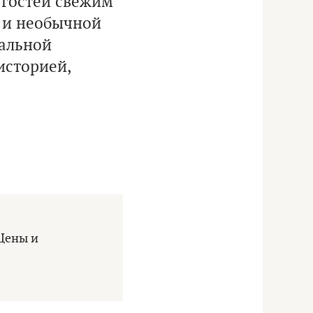
 гостей свежим
 и необычной
нальной
историей,
Цены и