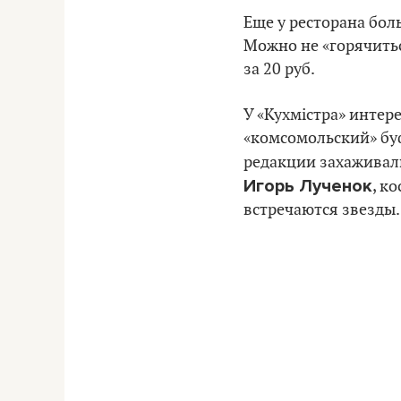
Еще у ресторана бол
Можно не «горячитьс
за 20 руб.
У «Кухмістра» интер
«комсомольский» буф
редакции захажива
Игорь Лученок
, к
встречаются звезды.