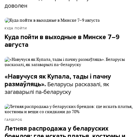
доволен
КУДА ПОЙТИ
Куда пойти в выходные в Минске 7–9
августа
«Навучуся як Купала, тады і пачну
Беларусы расказалі, як
размаўляць».
загаварылі па-беларуску
ГАРДЕРОБ
Летняя распродажа у беларуских
брендов: где искать платья, костюмы и