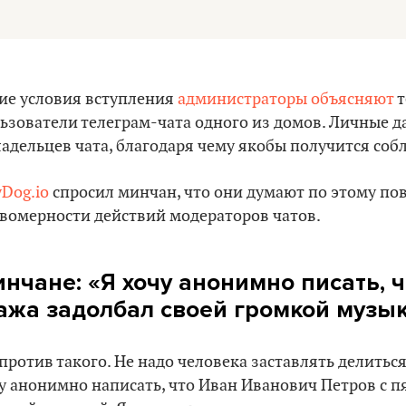
ие условия вступления
администраторы объясняют
т
ьзователи телеграм-чата одного из домов. Личные д
ладельцев чата, благодаря чему якобы получится со
yDog.io
спросил минчан, что они думают по этому пово
вомерности действий модераторов чатов.
нчане: «Я хочу анонимно писать, ч
ажа задолбал своей громкой музы
 против такого. Не надо человека заставлять делить
у анонимно написать, что Иван Иванович Петров с п