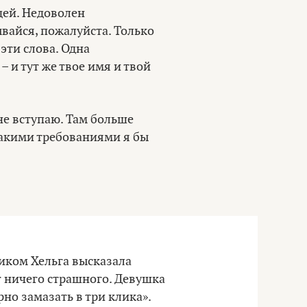
дей. Недоволен
вайся, пожалуйста. Только
эти слова. Одна
 и тут же твое имя и твой
 не вступаю. Там больше
такими требованиями я бы
иком Хельга высказала
т ничего страшного. Девушка
о замазать в три клика».