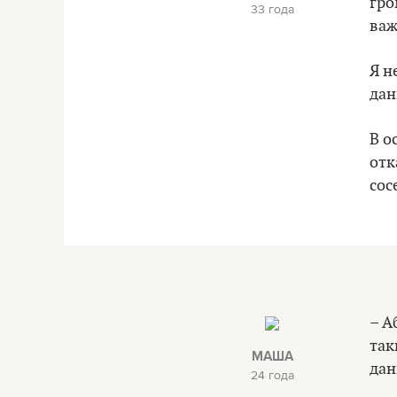
гро
33 года
важ
Я н
дан
В о
отк
сос
– А
так
МАША
дан
24 года