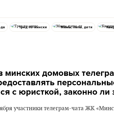
ода
Тред по-мински
Мамы, папы, дети
Ква
в минских домовых телегр
редоставлять персональны
ся с юристкой, законно ли 
тября участники телеграм-чата ЖК «Мин