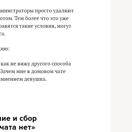
дминистраторы просто удаляют
том. Тем более что это уже
равятся такие условия, могут
га.
цию:
 как не вижу другого способа
 Зачем мне в домовом чате
м мнением девушка.
ие и сбор
чата нет»