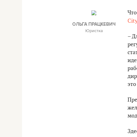
Что
Cit
ОЛЬГА ПРАЦКЕВИЧ
Юристка
– Д
рег
ста
иде
раб
дир
это
Пре
жел
мод
Зде