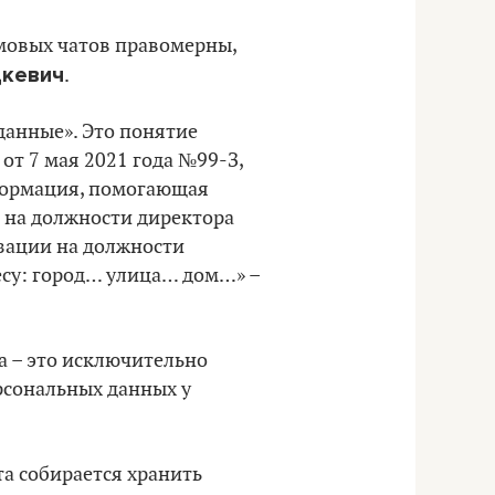
мовых чатов правомерны,
цкевич
.
данные». Это понятие
от 7 мая 2021 года №99-З,
нформация, помогающая
 на должности директора
изации на должности
есу: город… улица… дом…» –
а – это исключительно
рсональных данных у
та собирается хранить