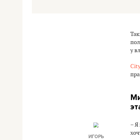
Так
пол
у в
Cit
пра
Ми
эт
– Я
хоч
ИГОРЬ