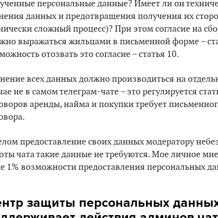
ученные персональные данные? Имеет ли он технич
нения данных и предотвращения получения их сторо
нически сложный процесс)? При этом согласие на сб
жно выражаться жильцами в письменной форме – стать
можность отозвать это согласие – статья 10.
нение всех данных должно производиться на отдельн
чае не в самом телеграм-чате – это регулируется стат
оворов аренды, найма и покупки требует письменного
овора.
елом предоставление своих данных модератору небе
оты чата такие данные не требуются. Мое личное мне
е 1% возможности предоставления персональных да
нтр защиты персональных данных
ддерживает действия админов ча