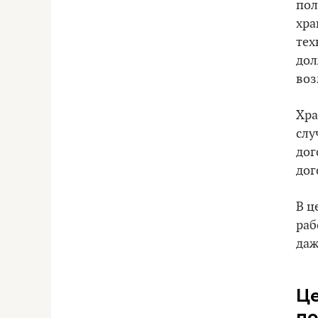
пол
хра
тех
дол
воз
Хра
слу
дог
дог
В ц
раб
даж
Це
по