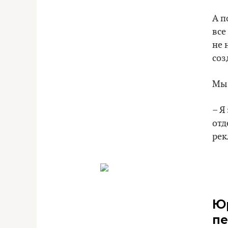
А п
все
не 
соз
Мы 
– Я
отд
рек
Юр
пе