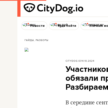
Новости
Куда пойти
Уличная м
ГАЙДЫ, РАЗБОРЫ
CITYDOG.IO
14.10.2024
Участнико
обязали п
Разбираем
В середине сен