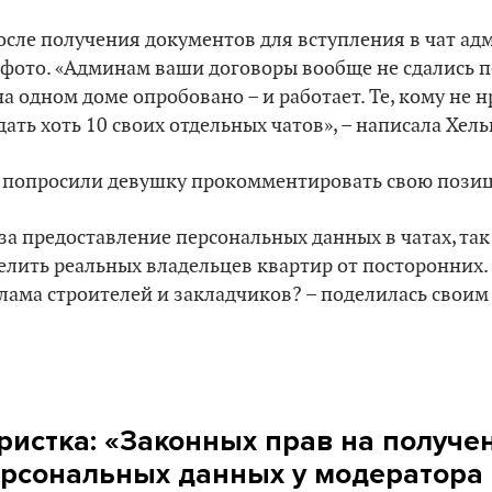
осле получения документов для вступления в чат а
 фото. «Админам ваши договоры вообще не сдались по
на одном доме опробовано – и работает. Те, кому не н
дать хоть 10 своих отдельных чатов», – написала Хель
попросили девушку прокомментировать свою пози
 за предоставление персональных данных в чатах, так
елить реальных владельцев квартир от посторонних.
лама строителей и закладчиков? – поделилась свои
истка: «Законных прав на получен
рсональных данных у модератора 