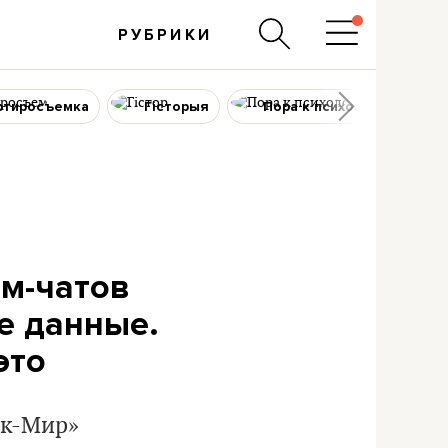
РУБРИКИ
ртиросъемка
Гісторыя
Пора к психологу
ам-чатов
е данные.
это
ск-Мир»