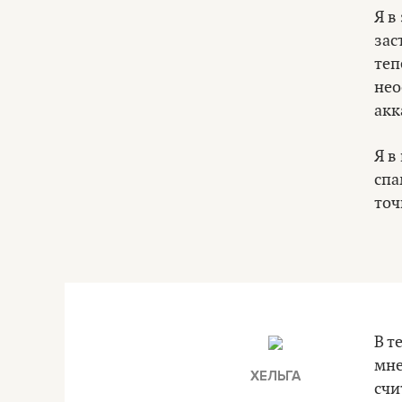
Я в
зас
теп
нео
акк
Я в
спа
точ
В т
мне
ХЕЛЬГА
счи