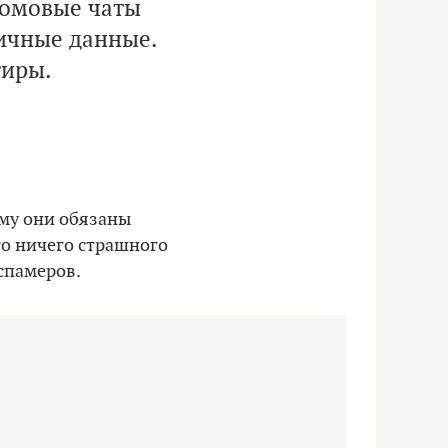
домовые чаты
ичные данные.
тиры.
ему они обязаны
то ничего страшного
 спамеров.