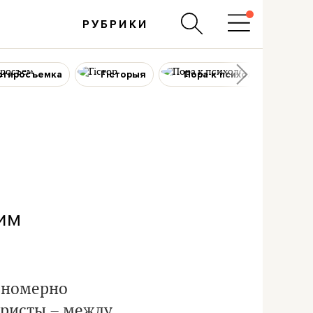
РУБРИКИ
ртиросъемка
Гісторыя
Пора к психологу
ким
авномерно
уристы – между