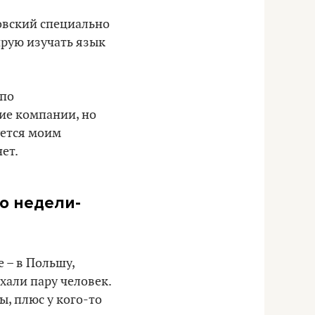
товский специально
нирую изучать язык
 по
гие компании, но
уется моим
ет.
о недели-
е – в Польшу,
хали пару человек.
ы, плюс у кого-то