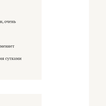
н, очень
тменяет
ния сутками