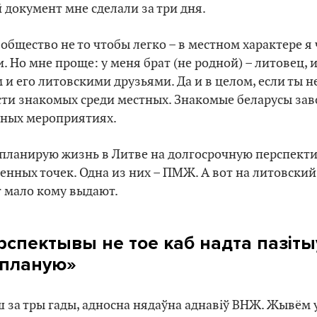
 документ мне сделали за три дня.
 общество не то чтобы легко – в местном характере я
. Но мне проще: у меня брат (не родной) – литовец, 
и его литовскими друзьями. Да и в целом, если ты н
ти знакомых среди местных. Знакомые беларусы зав
вных мероприятиях.
о планирую жизнь в Литве на долгосрочную перспектив
енных точек. Одна из них – ПМЖ. А вот на литовский
т мало кому выдают.
рспектывы не тое каб надта пазіты
 планую»
ш за тры гады, адносна нядаўна аднавіў ВНЖ. Жывём у