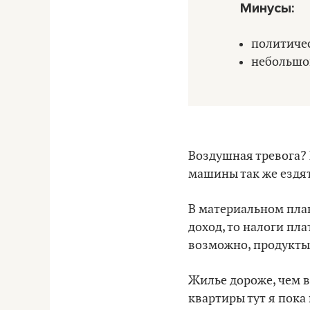
Минусы:
политичес
небольшо
Воздушная тревога? 
машины так же ездят,
В материальном план
доход, то налоги пл
возможно, продукты 
Жилье дороже, чем в
квартиры тут я пока