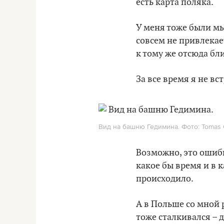
есть карта поляка.
У меня тоже были м
совсем не привлекает
к тому же отсюда бл
За все время я не вс
Вид на башню Гедимина. Фото: Tomas O
Возможно, это ошибк
какое бы время и в 
происходило.
А в Польше со мной 
тоже сталкивался – 