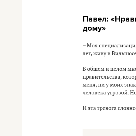
Павел:
«Нрави
дому»
– Моя специализация 
лет, живу в Вильнюсе
В общем и целом мне
правительства, кото
меня, ни у моих зна
человека угрозой. Н
И эта тревога словно