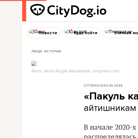
Новости
Куда пойти
Уличная м
ЛЮДИ, ИСТОРИИ
Фото: Vesta Rugilė Nausėdaitė, Unsplash.com.
CITYDOG.IO
03.06.2026
«Пакуль к
айтишникам 
В начале 2020-
распределялась