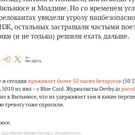
Вильнюсе и Модлине. Но со временем усл
 релокантах увидели угрозу нацбезопасно
НЖ, остальных застращали частыми пое
ки (и не только) решили ехать дальше.
МЫ ЗДЕСЬ
е и сегодня
проживает более 50 тысяч беларусов
(50 
, 3010 из них – с Blue Card. Журналисты Devby.io
расс
 в Вильнюсе, что их удерживает там и какие персп
 тревогу тоже спросили.
Dan-Marian-Stefan Doroghi, Unsplash.com.