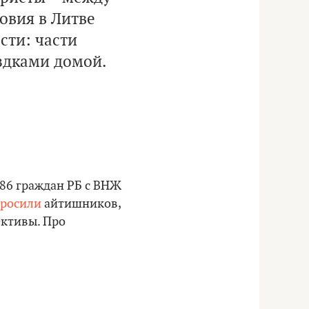
овия в Литве
сти: части
здками домой.
286 граждан РБ с ВНЖ
просили
айтишников,
ективы. Про