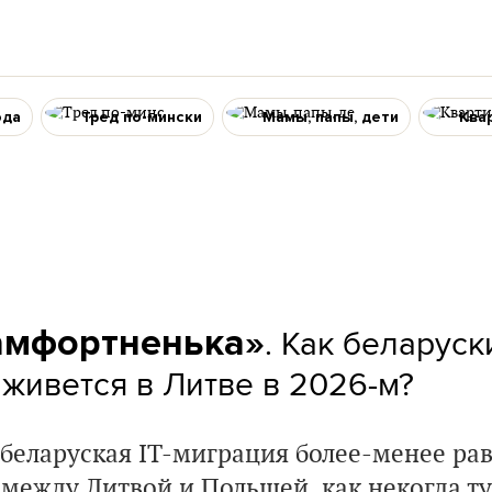
ода
Тред по-мински
Мамы, папы, дети
Ква
. Как беларус
амфортненька»
живется в Литве в 2026-м?
х беларуская IT-миграция более-менее р
 между Литвой и Польшей, как некогда т