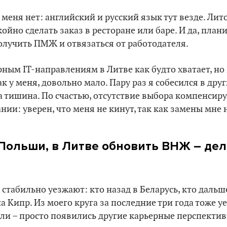
меня нет: английский и русский язык тут везде. Ли
койно сделать заказ в ресторане или баре. И да, пла
олучить ПМЖ и отвязаться от работодателя.
ным IT-направлениям в Литве как будто хватает, но
к у меня, довольно мало. Пару раз я собесился в дру
 тишина. По счастью, отсутствие выбора компенсир
ии: уверен, что меня не кинут, так как замены мне н
 Польши, в Литве обновить ВНЖ – дел
стабильно уезжают: кто назад в Беларусь, кто дальш
 Кипр. Из моего круга за последние три года тоже уе
ли – просто появились другие карьерные перспектив