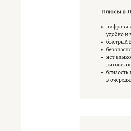
Плюсы в Л
цифровизи
удобно и 
быстрый В
безопасно
нет языко
литовског
близость 
в очередя