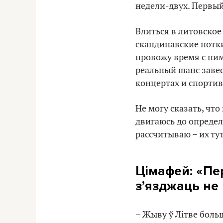
недели-двух. Первый
Влиться в литовское
скандинавские нотки
провожу время с ним 
реальный шанс завес
концертах и спорти
Не могу сказать, чт
двигаюсь до определ
рассчитываю – их ту
Цімафей:
«Пе
з’язджаць не
– Жыву ў Літве боль