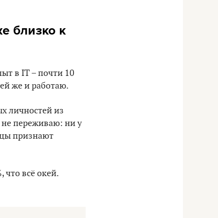
е близко к
пыт в IT – почти 10
ней же и работаю.
ых личностей из
 не переживаю: ни у
овцы признают
 что всё окей.