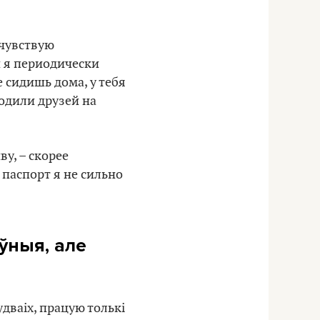
 чувствую
и я периодически
е сидишь дома, у тебя
одили друзей на
у, – скорее
 паспорт я не сильно
ўныя, але
дваіх, працую толькі