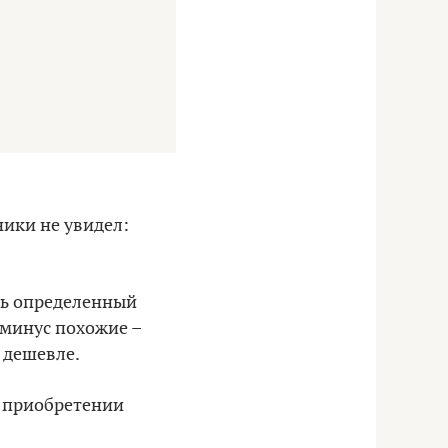
ники не увидел:
шь определенный
-минус похожие –
 дешевле.
о приобретении