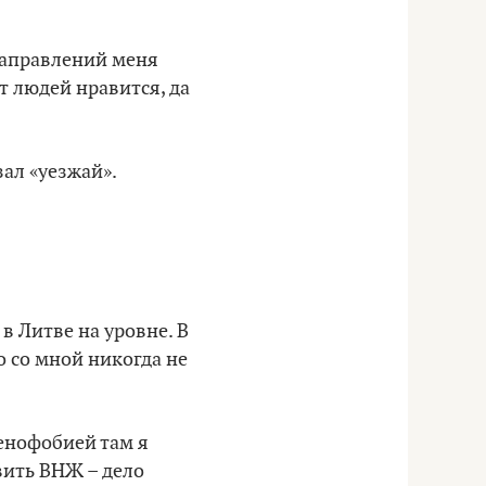
направлений меня
т людей нравится, да
зал «уезжай».
в Литве на уровне. В
о со мной никогда не
сенофобией там я
овить ВНЖ – дело