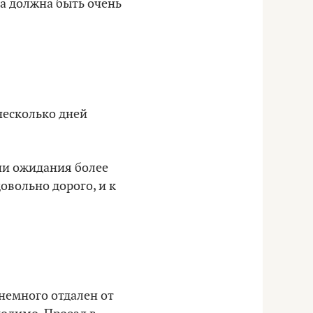
да должна быть очень
несколько дней
аши ожидания более
овольно дорого, и к
 немного отдален от