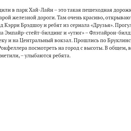
одили в парк Хай-Лайн – это такая пешеходная дорож
тарой железной дороги. Там очень красиво, открыва
д Кэрри Брэдшоу и ребят из сериала «Друзья». Прогу
а Эмпайр-стейт-билдинг и «утюг» – Флэтайрон-билд
ку и на Центральный вокзал. Прошлись по Бруклинс
Рокфеллера посмотреть на город с высоты. В общем, 
аметили, – улыбаются ребята.