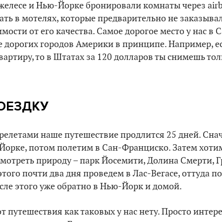
желесе и Нью-Йорке бронировали комнаты через airb
ать в мотелях, которые предварительно не заказыва
мости от его качества. Самое дорогое место у нас в
е дорогих городов Америки в принципе. Например, ес
артиру, то в Штатах за 120 долларов ты снимешь то
ОЕЗДКУ
ерелетами наше путешествие продлится 25 дней. Сна
Йорке, потом полетим в Сан-Франциско. Затем хоти
смотреть природу – парк Йосемити, Долина Смерти, 
этого почти два дня проведем в Лас-Вегасе, оттуда п
осле этого уже обратно в Нью-Йорк и домой.
 путешествия как таковых у нас нету. Просто интере