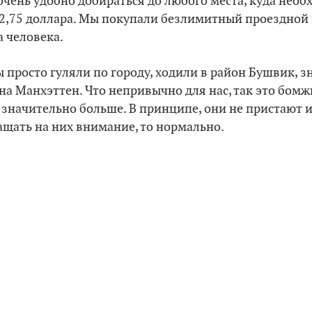
 очень удобно добираться до любого места, куда необ
т 2,75 доллара. Мы покупали безлимитный проездной 
а человека.
 просто гуляли по городу, ходили в район Бушвик, 
на Манхэттен. Что непривычно для нас, так это бомж
т значительно больше. В принципе, они не пристают и
ащать на них внимание, то нормально.