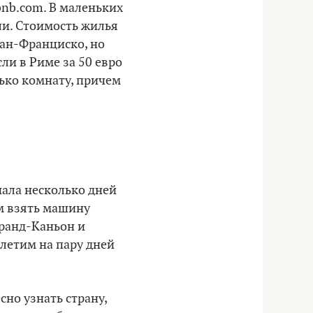
nb.com. В маленьких
ли. Стоимость жилья
 Сан-Франциско, но
ли в Риме за 50 евро
лько комнату, причем
чала несколько дней
м взять машину
Гранд-Каньон и
олетим на пару дней
сно узнать страну,