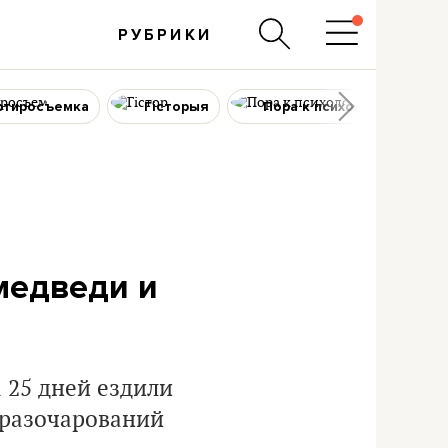
РУБРИКИ
ртиросъемка
Гісторыя
Пора к психологу
 медведи и
 25 дней ездили
 разочарований