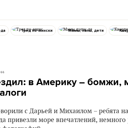
ода
Тред по-мински
Мамы, папы, дети
Ква
66
ездил: в Америку – бомжи,
алоги
оворили с Дарьей и Михаилом – ребята на
уда привезли море впечатлений, немного