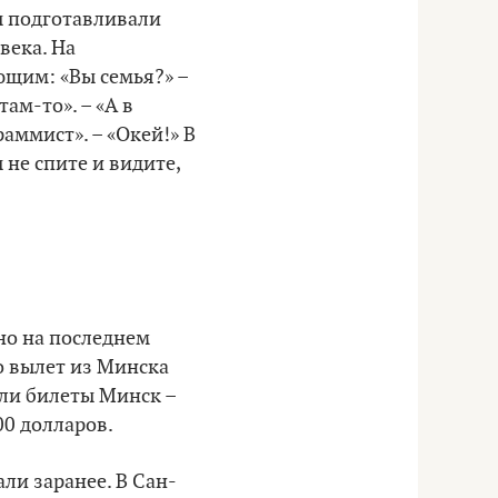
ы подготавливали
века. На
ющим: «Вы семья?» –
там-то». – «А в
раммист». – «Окей!» В
 не спите и видите,
но на последнем
о вылет из Минска
или билеты Минск –
00 долларов.
ли заранее. В Сан-