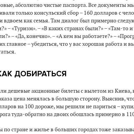
новые, абсолютно чистые паспорта. Все документы м
ивали только консульский сбор – 160 долларов с чело
 вдвоем как семья. Там диалог был примерно следу
?» – «Туризм». – «В каких странах были?» – «Там-то и 
?» – «Да, конечно». – «А кем вы работаете?» – «Прог
их главное – убедиться, что у вас хорошая работа и вы
таться.
КАК ДОБИРАТЬСЯ
ли дешевые акционные билеты с вылетом из Киева, 
каза цена менялась в большую сторону. Выяснив, чт
лларов на 100 дороже, мы решили не париться – куп
рога туда-обратно на двоих обошлась примерно в 11
 по стране и жилье в больших городах тоже заказыва