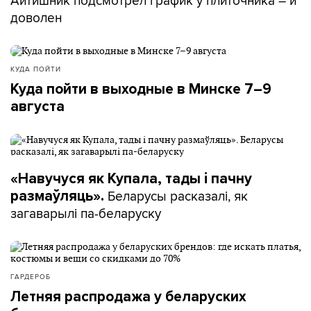
Айтишник подсмотрел график у плиточника – и
доволен
КУДА ПОЙТИ
Куда пойти в выходные в Минске 7–9
августа
«Навучуся як Купала, тады і пачну
Беларусы расказалі, як
размаўляць».
загаварылі па-беларуску
ГАРДЕРОБ
Летняя распродажа у беларуских