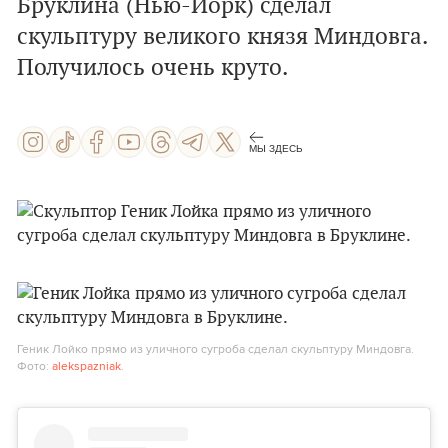
Бруклина (Нью-Йорк) сделал
скульптуру великого князя Миндовга.
Получилось очень круто.
МЫ ЗДЕСЬ
Геник Лойко прямо из уличного сугроба сделал скульптуру Миндовга.
Фото:
alekspazniak
.