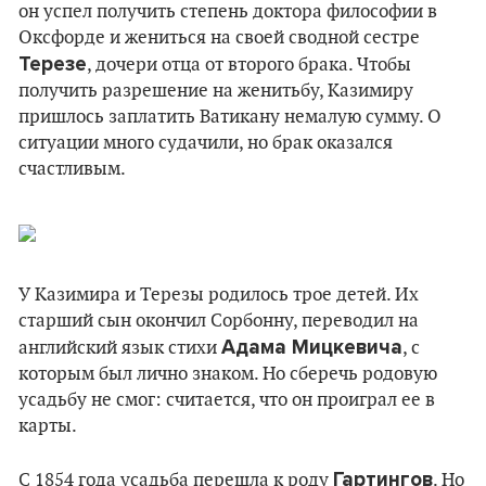
он успел получить степень доктора философии в
Оксфорде и жениться на своей сводной сестре
Терезе
, дочери отца от второго брака. Чтобы
получить разрешение на женитьбу, Казимиру
пришлось заплатить Ватикану немалую сумму. О
ситуации много судачили, но брак оказался
счастливым.
У Казимира и Терезы родилось трое детей. Их
старший сын окончил Сорбонну, переводил на
Адама Мицкевича
английский язык стихи
, с
которым был лично знаком. Но сберечь родовую
усадьбу не смог: считается, что он проиграл ее в
карты.
Гартингов
С 1854 года усадьба перешла к роду
. Но