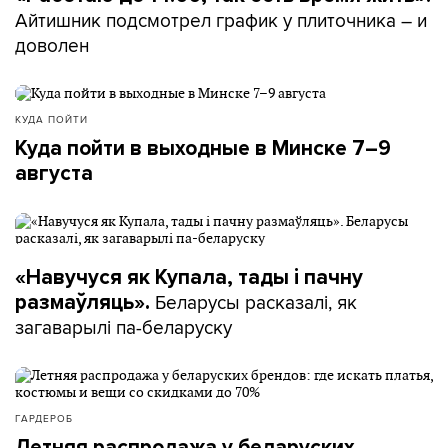
Айтишник подсмотрел график у плиточника – и
доволен
КУДА ПОЙТИ
Куда пойти в выходные в Минске 7–9
августа
«Навучуся як Купала, тады і пачну
Беларусы расказалі, як
размаўляць».
загаварылі па-беларуску
ГАРДЕРОБ
Летняя распродажа у беларуских