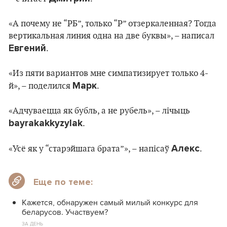
«А почему не “РБ”, только “Р” отзеркаленная? Тогда
вертикальная линия одна на две буквы», – написал
Евгений
.
«Из пяти вариантов мне симпатизирует только 4-
Марк
й», – поделился
.
«Адчуваецца як бубль, а не рубель», – лічыць
bayrakakkyzylak
.
Алекс
«Усё як у “старэйшага брата”», – напісаў
.
Еще по теме:
Кажется, обнаружен самый милый конкурс для
беларусов. Участвуем?
ЗА ДЕНЬ