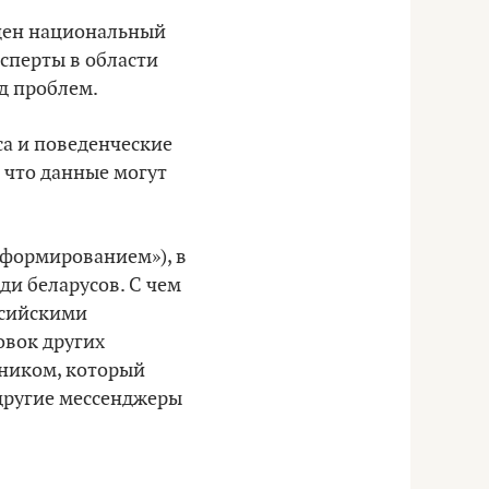
ущен национальный
ксперты в области
д проблем.
са и поведенческие
 что данные могут
 формированием»), в
ди беларусов. С чем
ссийскими
овок других
нником, который
 другие мессенджеры