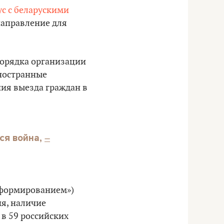
ус с беларускими
 направление для
орядка организации
иностранные
ния выезда граждан в
–
ся война,
м формированием»)
ия, наличие
в 59 российских