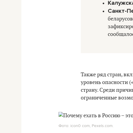
Калужск
Санкт-П
беларусов
зафиксиро
сообщалос
Также ряд стран, в
уровень опасности (
страну. Среди причи
ограниченные возмо
Фото: icon0 com, Pexels.com.