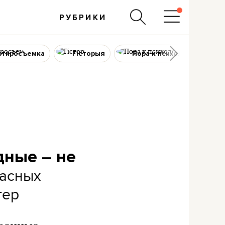
РУБРИКИ
ртиросъемка
Гісторыя
Пора к психологу
дные – не
пасных
тер