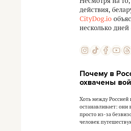
Несмотря на то,
действия, белар
CityDog.io
объяс
несколько дней 
Почему в Росс
охвачены во
Хоть между Россией 
останавливает: они 
просто из-за безвиз
человек путешествую