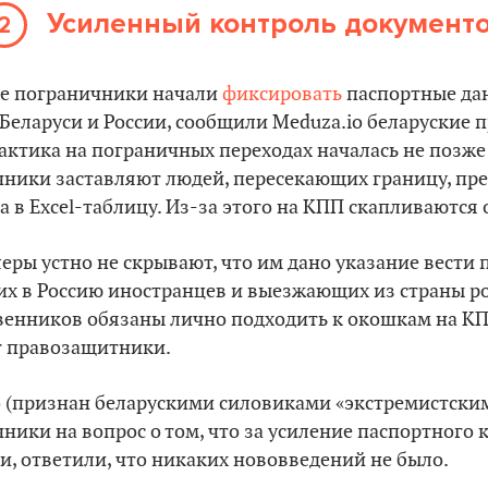
Усиленный контроль документ
2
кие пограничники начали
фиксировать
паспортные да
Беларуси и России, сообщили Meduza.io беларуские 
актика на пограничных переходах началась не позже 
чники заставляют людей, пересекающих границу, пре
а в Excel-таблицу. Из-за этого на КПП скапливаются 
еры устно не скрывают, что им дано указание вести
х в Россию иностранцев и выезжающих из страны ро
венников обязаны лично подходить к окошкам на КП
т правозащитники.
alo (признан беларускими силовиками «экстремистск
ники на вопрос о том, что за усиление паспортного 
ли, ответили, что никаких нововведений не было.