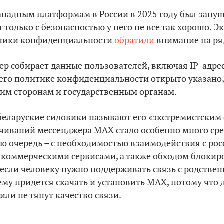
западным платформам в России в 2025 году был зап
 только с безопасностью у него не все так хорошо. Э
тники конфиденциальности
обратили
внимание на ря
р собирает данные пользователей, включая IP-адре
 его политике конфиденциальности открыто указано,
ьим сторонам и государственным органам.
(беларуские силовики называют его «экстремистским
ачиваний мессенджера MAX стало особенно много сре
ую очередь – с необходимостью взаимодействия с ро
 коммерческими сервисами, а также обходом блокир
 если человеку нужно поддерживать связь с родстве
 ему придется скачать и установить MAX, потому что
или не тянут качество связи.