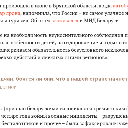
я произошла в июне в Брянской области, когда
автоб
ар дрона
, напомнила, что Россия – не самое удачное
я и туризма. Об этом
высказался
и МИД Беларуси:
 на необходимость неукоснительного соблюдения п
н, в особенности детей, на оздоровление и отдых в 
подчеркиваем обязательность безусловного исключе
оевых действий и смежных с ними регионов».
дчан, боятся ли они, что в нашей стране начнет
тветили
ат» (признан беларускими силовика «экстремистски
за четыре года войны военные инциденты – разрушен
 беспилотников и прочее – были зафиксированы уже 