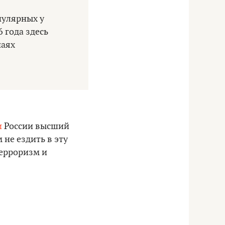
пулярных у
 года здесь
чаях
и
России высший
не ездить в эту
терроризм и