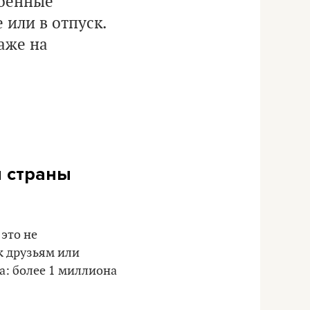
военные
 или в отпуск.
аже на
и страны
это не
к друзьям или
а: более 1 миллиона