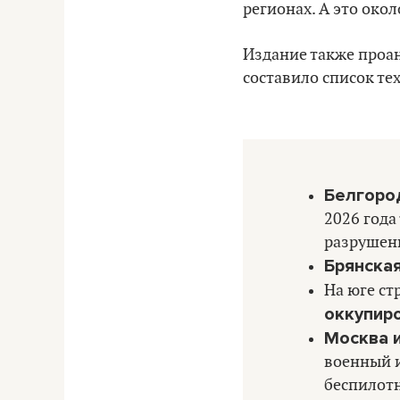
регионах. А это окол
Издание также проа
составило список те
Белгоро
2026 года
разрушени
Брянская
На юге ст
оккупир
Москва 
военный и
беспилотн