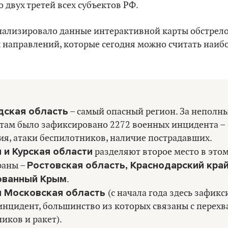
о двух третей всех субъектов РФ.
нализировало данные интерактивной карты обстрело
х направлений, которые сегодня можно считать наи
дская область
– самый опасный регион. За неполны
 там было зафиксировано 2272 военных инцидента –
я, атаки беспилотников, наличие пострадавших.
 и Курская области
разделяют второе место в этом
Ростовская область, Краснодарский край
раны –
ованный Крым
.
и Московская область
(с начала года здесь зафик
нцидент, большинство из которых связаны с перех
иков и ракет).