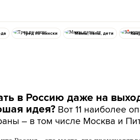
ода
Тред по-мински
Мамы, папы, дети
Ква
ать в Россию даже на выхо
Вот 11 наиболее о
ошая идея?
раны – в том числе Москва и Пи