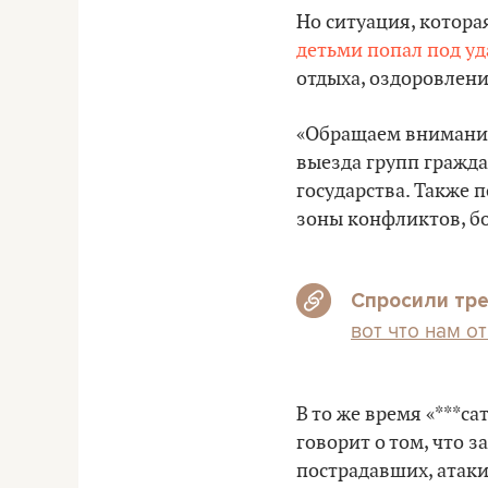
Но ситуация, котора
детьми попал под уд
отдыха, оздоровлени
«Обращаем внимание
выезда групп гражда
государства. Также 
зоны конфликтов, б
Спросили тре
вот что нам о
В то же время «***с
говорит о том, что 
пострадавших, атаки