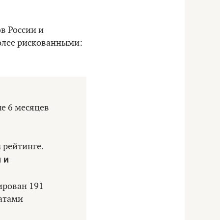
в России и
более рискованными:
е 6 месяцев
 рейтинге.
 и
сирован 191
ватами