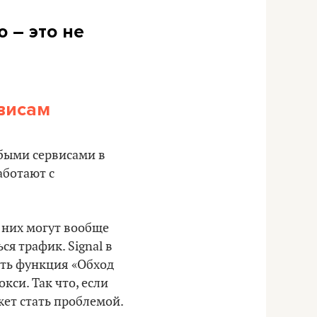
 – это не
рвисам
быми сервисами в
аботают с
 них могут вообще
я трафик. Signal в
сть функция «Обход
кси. Так что, если
жет стать проблемой.