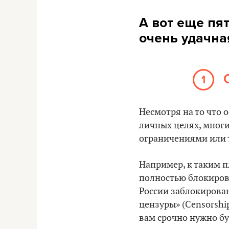
А вот еще пят
очень удачна
1
Несмотря на то что
личных целях, многи
ограничениями или 
Например, к таким п
полностью блокирова
России заблокирован
цензуры» (Censorshi
вам срочно нужно бу