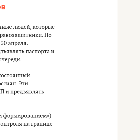
ов
нные людей, которые
правозащитники. По
30 апреля.
дъявлять паспорта и
очереди.
 постоянный
ссиян. Эти
П и предъявлять
им формированием»)
контроля на границе