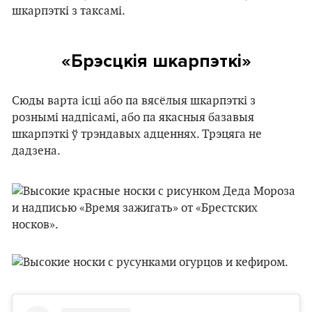
шкарпэткі з таксамі.
«Брэсцкія шкарпэткі»
Сюды варта ісці або па вясёлыя шкарпэткі з
рознымі надпісамі, або па якасныя базавыя
шкарпэткі ў трэндавых адценнях. Трэцяга не
дадзена.