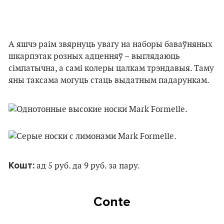
А яшчэ раім звярнуць увагу на наборы баваўняных
шкарпэтак розных адценняў – выглядаюць
сімпатычна, а самі колеры цалкам трэндавыя. Таму
яны таксама могуць стаць выдатным падарункам.
Кошт:
ад 5 руб. да 9 руб. за пару.
Conte