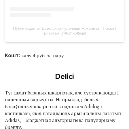
Публикация от Брестский чулочный комбинат | Носки |
Трикотаж (@bchkofficial)
Кошт:
каля 4 руб. за пару
Delici
Тут шмат базавых шкарпэтак, але сустракаюцца і
пацешныя варыянты. Напрыклад, белыя
баваўняныя шкарпэткі з надпісам Adidog і
костачкамі, якія нагадваюць арыгінальны лагатып
Adidas, – бюджэтная альтэрнатыва папулярнаму
брэнду.