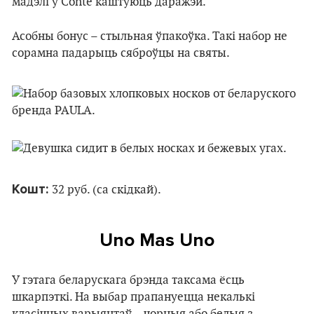
мадэлі ў Conte каштуюць даражэй.
Асобны бонус – стыльная ўпакоўка. Такі набор не
сорамна падарыць сяброўцы на святы.
Кошт:
32 руб. (са скідкай).
Uno Mas Uno
У гэтага беларускага брэнда таксама ёсць
шкарпэткі. На выбар прапануецца некалькі