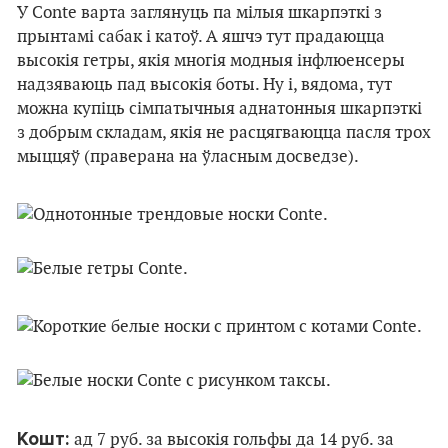
У Conte варта заглянуць па мілыя шкарпэткі з
прынтамі сабак і катоў. А яшчэ тут прадаюцца
высокія гетры, якія многія модныя інфлюенсеры
надзяваюць пад высокія боты. Ну і, вядома, тут
можна купіць сімпатычныя аднатонныя шкарпэткі
з добрым складам, якія не расцягваюцца пасля трох
мыццяў (праверана на ўласным досведзе).
Кошт:
ад 7 руб. за высокія гольфы да 14 руб. за