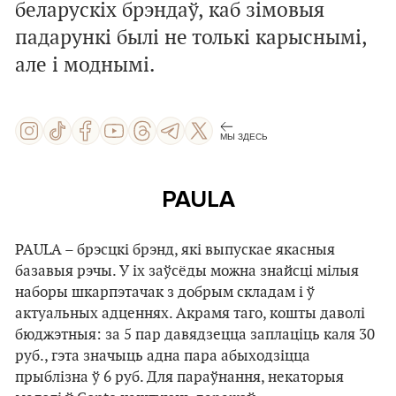
беларускіх брэндаў, каб зімовыя
падарункі былі не толькі карыснымі,
але і моднымі.
МЫ ЗДЕСЬ
PAULA
PAULA – брэсцкі брэнд, які выпускае якасныя
базавыя рэчы. У іх заўсёды можна знайсці мілыя
наборы шкарпэтачак з добрым складам і ў
актуальных адценнях. Акрамя таго, кошты даволі
бюджэтныя: за 5 пар давядзецца заплаціць каля 30
руб., гэта значыць адна пара абыходзіцца
прыблізна ў 6 руб. Для параўнання, некаторыя