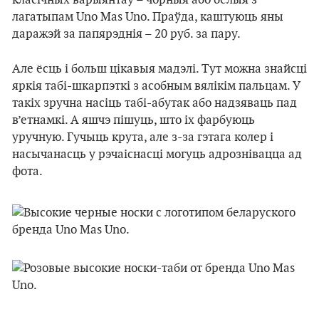
класічных варыянтаў – чорныя або белыя з
лагатыпам Uno Mas Uno. Праўда, каштуюць яны
даражэй за папярэднія – 20 руб. за пару.
Але ёсць і больш цікавыя мадэлі. Тут можна знайсці
яркія табі-шкарпэткі з асобным вялікім пальцам. У
такіх зручна насіць табі-абутак або надзяваць пад
в’етнамкі. А яшчэ пішуць, што іх фарбуюць
уручную. Гучыць крута, але з-за гэтага колер і
насычанасць у рэчаіснасці могуць адрознівацца ад
фота.