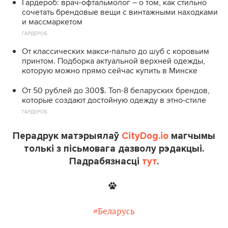
Гардероб: врач-офтальмолог – о том, как стильно
сочетать брендовые вещи с винтажными находками
и массмаркетом
ГАРДЕРОБ
От классических макси-пальто до шуб с коровьим
принтом. Подборка актуальной верхней одежды,
которую можно прямо сейчас купить в Минске
От 50 рублей до 300$. Топ-8 беларуских брендов,
которые создают достойную одежду в этно-стиле
ГАРДЕРОБ
Перадрук матэрыялаў
CityDog.io
магчымы
толькі з пісьмовага дазволу рэдакцыі.
Падрабязнасці
тут
.
#Беларусь