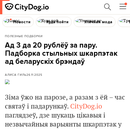
Новости
Куда пойти
Уличная мода
ПОЛЕЗНЫЕ ПОДБОРКИ
Ад 3 да 20 рублёў за пару.
Падборка стыльных шкарпэтак
ад беларускіх брэндаў
АЛИСА ГИЛЬ
26.11.2025
Зіма ўжо на парозе, а разам з ёй
–
час
святаў і падарункаў.
CityDog.io
паглядзеў, дзе шукаць цікавыя і
незвычайныя варыянты шкарпэтак у