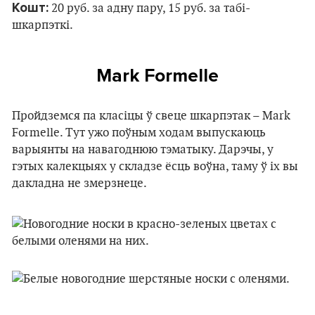
Кошт:
20 руб. за адну пару, 15 руб. за табі-
шкарпэткі.
Mark Formelle
Пройдземся па класіцы ў свеце шкарпэтак – Mark
Formelle. Тут ужо поўным ходам выпускаюць
варыянты на навагоднюю тэматыку. Дарэчы, у
гэтых калекцыях у складзе ёсць воўна, таму ў іх вы
дакладна не змерзнеце.