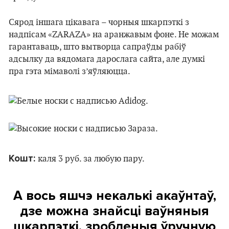
Сярод іншага цікавага – чорныя шкарпэткі з
надпісам «ZARAZA» на аранжавым фоне. Не можам
гарантаваць, што вытворца сапраўды рабіў
адсылку да вядомага дарослага сайта, але думкі
пра гэта мімаволі з’яўляюцца.
Кошт:
каля 3 руб. за любую пару.
А вось яшчэ некалькі акаўнтаў,
дзе можна знайсці ваўняныя
шкарпэткі, зробленыя ўручную