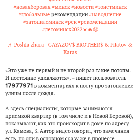
#новаяборовая
#минск
#новости
#тонетминск
#глобальные
рекомендации
#наводнение
#затопиломинск
#рек
#рекомендации
#летоминск2022☀️🔥😉
♬ Poshla zhara - GAYAZOV$ BROTHER$ & Filatov &
Karas
«Это уже не первый и не второй раз такие потопы.
И постоянно удивляются», – пишет пользователь
17977971
в комментариях к посту про затопление
улицы после дождя.
А здесь специалисты, которые занимаются
приемкой квартир (в том числе и в Новой Боровой),
показывают, как это происходит в доме по адресу
ул. Камова, 3. Автор видео говорит, что замечания
есть, но они в основном сразу же в процессе