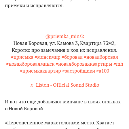
приемки и исправляются.
@priemka_minsk
Новая Боровая, ул. Камова 3, Квартира 73м2,
Коротко про замечания и ход их исправления.
#приёмка
#минскмир
#боровая
#новаяборовая
#новаябороваяминск
#новаябороваяквартиры
#mh
#приемкаквартир
#застройщики
#а100
♬ Listen - Official Sound Studio
И вот что еще добавляют минчане в своих отзывах
о Новой Боровой:
«Переоцененное маркетологами место. Хватает