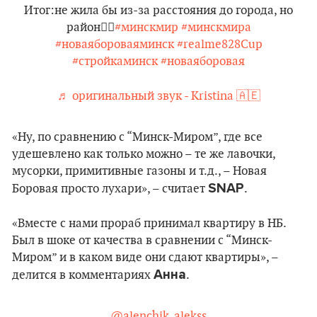
Итог:не жила бы из-за расстояния до города, но
район👍🏼
#минскмир
#минскмира
#новаябороваяминск
#realme828Cup
#стройкаминск
#новаяборовая
♬ оригинальный звук - Kristina 🇦🇪
«Ну, по сравнению с “Минск-Миром”, где все
удешевлено как только можно – те же лавочки,
мусорки, примитивные газоны и т.д., – Новая
SNAP
Боровая просто лухари», – считает
.
«Вместе с нами прораб принимал квартиру в НБ.
Был в шоке от качества в сравнении с “Минск-
Миром” и в каком виде они сдают квартиры», –
Анна
делится в комментариях
.
@alenchik_alekss