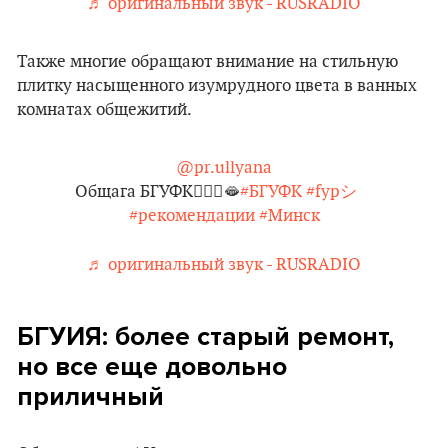
♬ оригинальный звук - RUSRADIO
Также многие обращают внимание на стильную
плитку насыщенного изумрудного цвета в ванных
комнатах общежитий.
@pr.ullyana
Общага БГУФК🙇🏼‍♀️🫦
#БГУФК
#fypシ゚
#рекомендации
#Минск
♬ оригинальный звук - RUSRADIO
БГУИЯ: более старый ремонт,
но все еще довольно
приличный