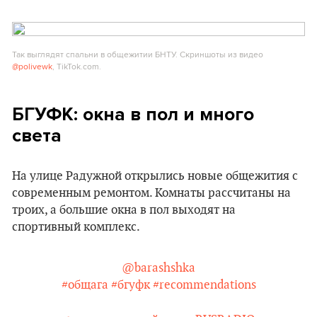
Так выглядят спальни в общежитии БНТУ. Скриншоты из видео
@polivewk
, TikTok.com.
БГУФК: окна в пол и много
света
На улице Радужной открылись новые общежития с
современным ремонтом. Комнаты рассчитаны на
троих, а большие окна в пол выходят на
спортивный комплекс.
@barashshka
#общага
#бгуфк
#recommendations