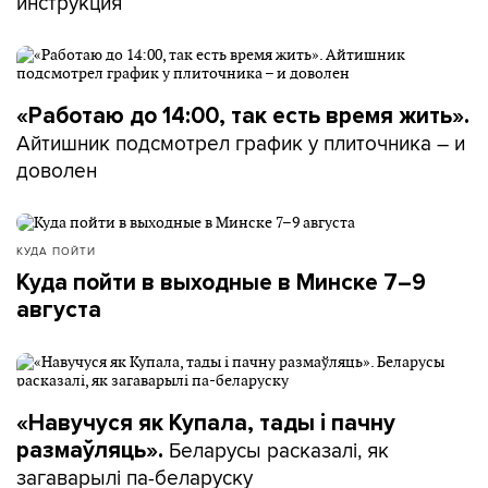
инструкция
«Работаю до 14:00, так есть время жить».
Айтишник подсмотрел график у плиточника – и
доволен
КУДА ПОЙТИ
Куда пойти в выходные в Минске 7–9
августа
«Навучуся як Купала, тады і пачну
Беларусы расказалі, як
размаўляць».
загаварылі па-беларуску