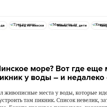
ода
Тред по-мински
Мамы, папы, дети
Ква
инское море? Вот где еще
икник у воды – и недалеко
л живописные места у воды, которые ид
 устроить там пикник. Список невелик, за