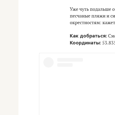
Уже чуть подальше от
песчаные пляжи и си
окрестностям: кажет
Как добраться:
См
Координаты:
53.83