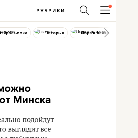
РУБРИКИ
ртиросъемка
Гісторыя
Пора к психологу
 можно
 от Минска
еально подойдут
то выглядит все