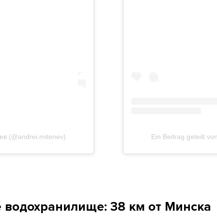
нев (@andrei.mitenev)
Ein Beitrag geteilt 
 водохранилище: 38 км от Минска