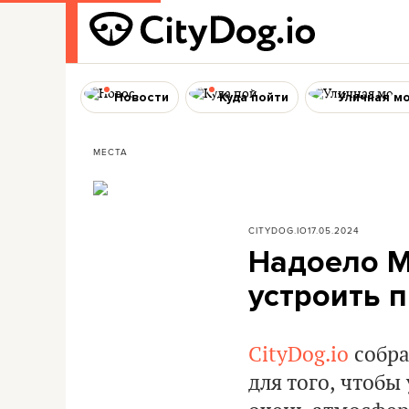
Новости
Куда пойти
Уличная м
МЕСТА
CITYDOG.IO
17.05.2024
Надоело М
устроить п
CityDog.io
собра
для того, чтобы