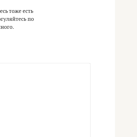
есь тоже есть
огуляйтесь по
чного.