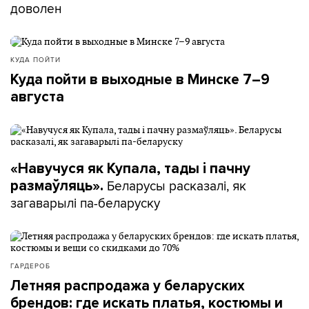
доволен
КУДА ПОЙТИ
Куда пойти в выходные в Минске 7–9
августа
«Навучуся як Купала, тады і пачну
Беларусы расказалі, як
размаўляць».
загаварылі па-беларуску
ГАРДЕРОБ
Летняя распродажа у беларуских
брендов: где искать платья, костюмы и