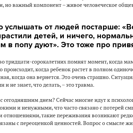
, но важный компонент – живое человеческое общен
о услышать от людей постарше: «В
вырастили детей, и ничего, нормал
м в попу дуют». Это тоже про прив
о тридцати-сорокалетних помнят момент, когда мам
то происходит, когда ребенок растет в полном одиноч
зная, когда она вернется. Это очень страшно. Ситуац
 и не знает, что делать, – это травма.
 с сегодняшним днем? Сейчас многие идут к психолог
окими и ненужными, что часто связано с потерей смы
и отношениями, такие переживания возникают редко,
вязаны с переоценкой ценностей. Вопрос о смысле ж