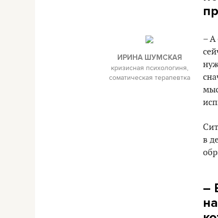
пр
– А
сей
ИРИНА ШУМСКАЯ
нуж
кризисная психологиня,
сна
соматическая терапевтка
мыс
исп
Сит
в д
обр
– 
на
ко