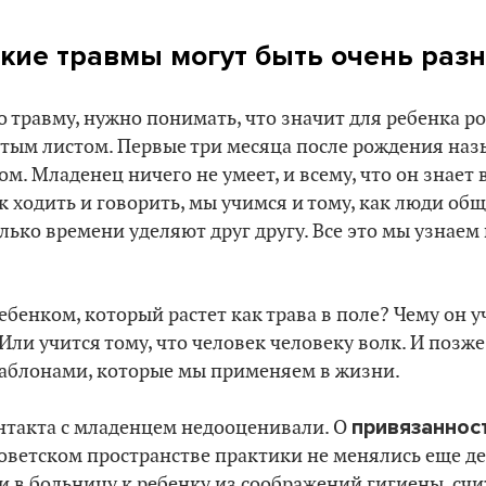
тские травмы могут быть очень раз
о травму, нужно понимать, что значит для ребенка р
стым листом. Первые три месяца после рождения на
. Младенец ничего не умеет, и всему, что он знает в
 ходить и говорить, мы учимся и тому, как люди общ
олько времени уделяют друг другу. Все это мы узнаем
ебенком, который растет как трава в поле? Чему он 
Или учится тому, что человек человеку волк. И позже
блонами, которые мы применяем в жизни.
привязаннос
нтакта с младенцем недооценивали. О
тсоветском пространстве практики не менялись еще д
и в больницу к ребенку из соображений гигиены, сч