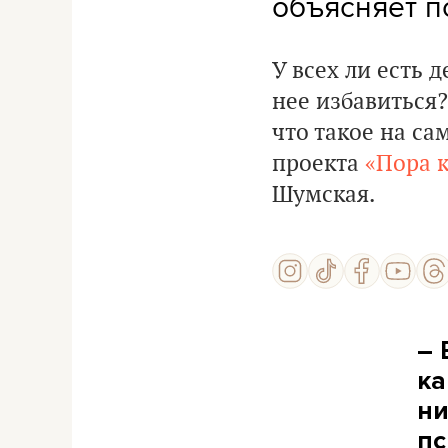
объясняет п
У всех ли есть д
нее избавиться
что такое на са
проекта
«Пора к
Шумская.
– 
ка
ни
пс