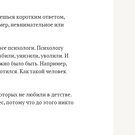
йдешься коротким ответом,
имер, невнимательное или
 все психологи. Психологу
избили, унизили, уволили. И
олжно было быть. Например,
отился. Как такой человек
оторых не любили в детстве.
с, потому что до этого никто