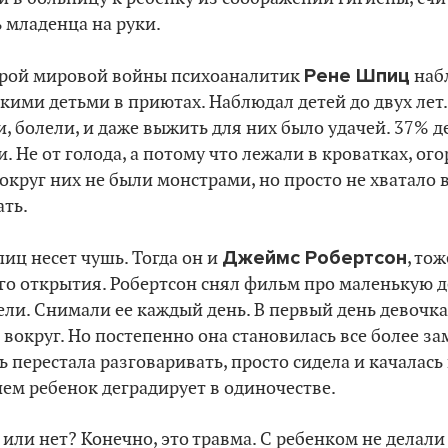
 младенца на руки.
Рене Шпиц
орой мировой войны психоаналитик
наб
кими детьми в приютах. Наблюдал детей до двух лет.
, болели, и даже выжить для них было удачей. 37% де
. Не от голода, а потому что лежали в кроватках, о
круг них не были монстрами, но просто не хватало
ать.
Джеймс Робертсон
пиц несет чушь. Тогда он и
, то
го открытия. Робертсон снял фильм про маленькую д
ели. Снимали ее каждый день. В первый день девочка
 вокруг. Но постепенно она становилась все более з
ь перестала разговаривать, просто сидела и качалась
днем ребенок деградирует в одиночестве.
или нет? Конечно, это травма. С ребенком не делали