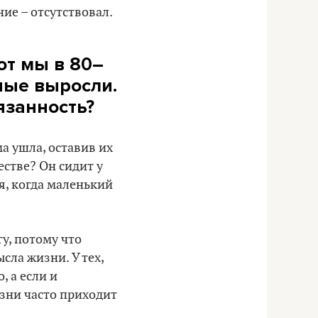
ие – отсутствовал.
от мы в 80–
ьные выросли.
язанность?
а ушла, оставив их
естве? Он сидит у
ия, когда маленький
у, потому что
сла жизни. У тех,
 а если и
изни часто приходит