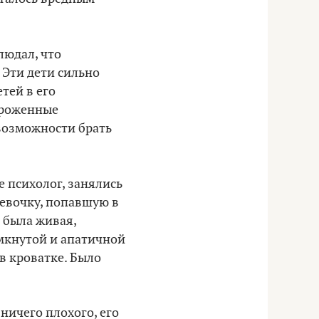
людал, что
 Эти дети сильно
тей в его
гороженные
 возможности брать
же психолог, занялись
евочку, попавшую в
 была живая,
амкнутой и апатичной
 в кроватке. Было
 ничего плохого, его