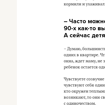
кормили и ухаживали
– Часто можн
90-х как-то 
А сейчас детя
– Думаю, большинств
одних в квартире. Ч
окна, ждет маму, не 
ребенок остается один
Чувствуете созвучие
чувствуют себя один
кто окружен теплым
возникают, то они с
с одиночеством.