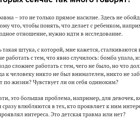
равма – это не только прямое насилие. Здесь не обо
ому что, чтобы понять, что делает с ребенком, напр
одное отношение, нужно идти в исследование.
ь такая штука, с которой, мне кажется, сталкиваются
че работать с тем, что явно случилось: бомба упала, 
аздо сложнее работать с тем, чего не было, но что д
да к человеку никто не был внимателен, никто не заб
т по жизни? Чувствует ли он себя одиноким?
ати, это большая проблема, например, для девочек, к
 сразу влюбляются в тех, кто проявляет к ним интере
проявлял интереса. Это детская травма или нет?