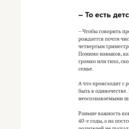
– То есть де
– Чтобы говорить пр
рождается почти чи
четвертым триместром
Помимо навыков, как
громко или тихо, ск
семье.
А что происходит с р
быть в одиночестве. 
неосознаваемыми ша
Раньше важность ко
40-е годы, а на пос
родителей не пускал