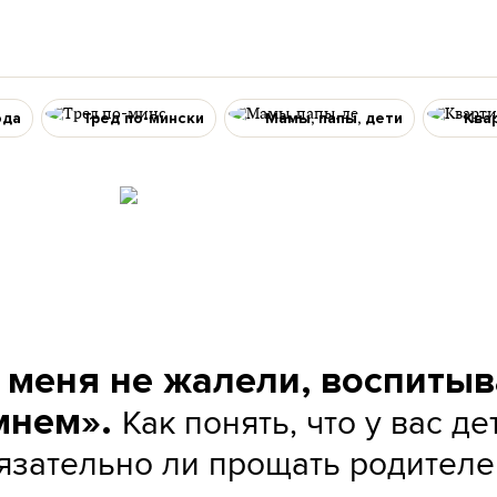
ода
Тред по-мински
Мамы, папы, дети
Ква
 меня не жалели, воспиты
Как понять, что у вас де
мнем».
бязательно ли прощать родителе