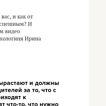
вас, и как от
 успешным? И
ом видео
ихологиня Ирина
 вырастают и должны
телей за то, что с
риходят к
т что-то, что нужно