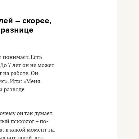
лей – скорее,
 разнице
е понимает. Есть
До 7 лет он не может
т на работе. Он
мя». Или: «Меня
и разводе
очему он так думает.
ный психолог – по-
в: в какой момент ты
ыл вот такой, вот