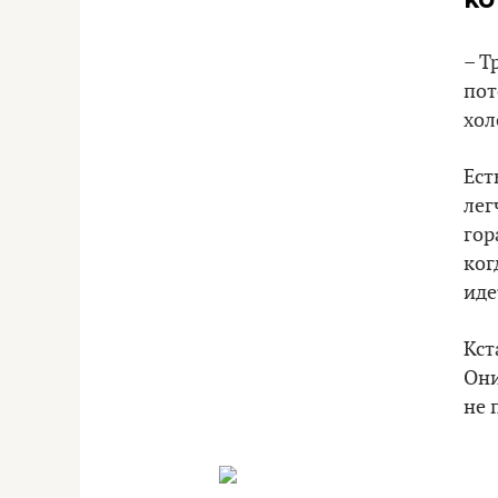
– Т
пот
хол
Ест
лег
гор
ког
иде
Кст
Они
не 