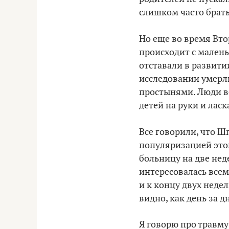
слишком часто брать
Но еще во время Вт
происходит с малень
отставали в развитии
исследовании умерли
простынями. Люди во
детей на руки и ласк
Все говорили, что Ш
популяризацией это
больницу на две нед
интересовалась всем
и к концу двух недел
видно, как день за 
Я говорю про травму 