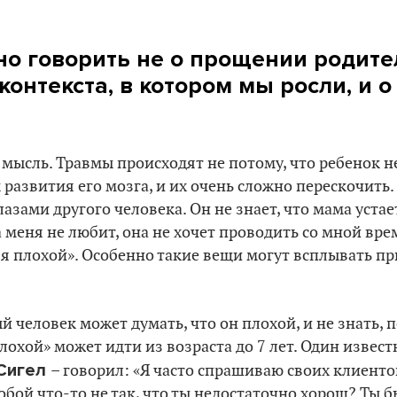
жно говорить не о прощении родите
контекста, в котором мы росли, и о
 мысль. Травмы происходят не потому, что ребенок н
развития его мозга, и их очень сложно перескочить. 
азами другого человека. Он не знает, что мама устае
 меня не любит, она не хочет проводить со мной вре
 я плохой». Особенно такие вещи могут всплывать пр
 человек может думать, что он плохой, и не знать, п
лохой» может идти из возраста до 7 лет. Один извест
Сигел
– говорил: «Я часто спрашиваю своих клиенто
тобой что-то не так, что ты недостаточно хорош? Ты б