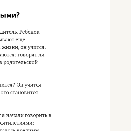
ными?
одитель. Ребенок
зывают еще
 жизни, он учится.
аются: говорят ли
 в родительской
учится? Он учится
 это становится
ти
начали говорить в
есятилетиями:
италось вредным