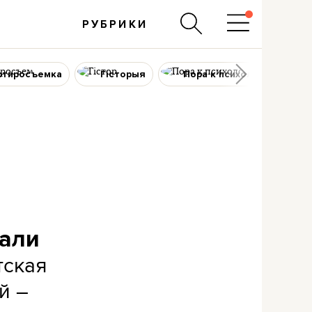
РУБРИКИ
ртиросъемка
Гісторыя
Пора к психологу
вали
тская
й –