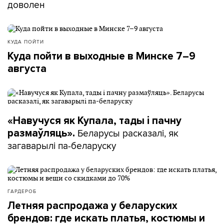
доволен
КУДА ПОЙТИ
Куда пойти в выходные в Минске 7–9
августа
«Навучуся як Купала, тады і пачну
Беларусы расказалі, як
размаўляць».
загаварылі па-беларуску
ГАРДЕРОБ
Летняя распродажа у беларуских
брендов: где искать платья, костюмы и