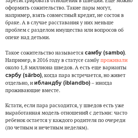
зарегистрировать отношения в Швеции. Еще можно
оформить сожительство. Такие пары могут,
например, взять совместный кредит, не состоя в
браке. А в случае расставания у них меньше
проблем с разделом имущества или вопросов об
опеке над детьми.
самбу (sambo)
Такое сожительство называется
.
Например, в 2016 году в статусе самбу
проживали
около 1,8 миллиона шведов. А есть еще варианты
сэрбу (särbo
)
, когда пара встречается, но живет
ибландбу (iblandbo)
отдельно, и
– иногда
проживающие вместе.
Кстати, если пара расходится, у шведов есть уже
выработанная модель отношений с детьми: часто
ребенок остается у каждого родителя по очереди
(по четным и нечетным неделям).