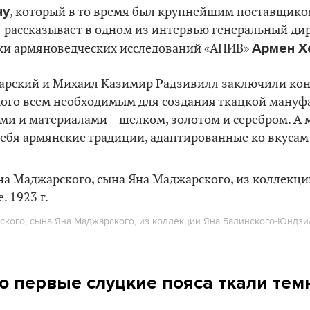
чу
, который в то время был крупнейшим поставщико
– рассказывает в одном из интервью генеральный ди
Армен Х
ки армяноведческих исследований «АНИВ»
жарский и Михаил Казимир Радзивилл заключили кон
ого всем необходимым для создания ткацкой мануф
и и материалами – шелком, золотом и серебром. А 
себя армянские традиции, адаптированные ко вкусам
ского, сына Яна Маджарского, из коллекции Яна Балинского-Юндзи
то первые слуцкие пояса ткали те