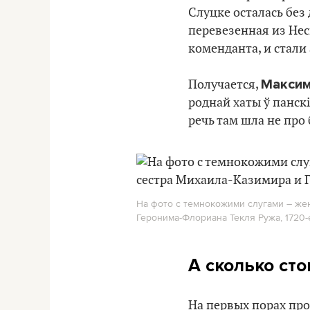
Слуцке осталась без
перевезенная из Нес
коменданта, и стали
Максим
Получается,
роднай хаты ў панскі
речь там шла не про
На фото с темнокожими слугами – жен
Геронима-Флориана Текля Ружа, 1720-е
А сколько сто
На первых порах про