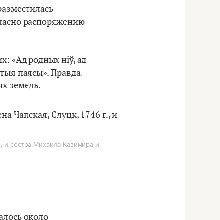
разместилась
гласно распоряжению
х: «Ад родных ніў, ад
атыя паясы». Правда,
ых земель.
, и сестра Михаила-Казимира и
алось около