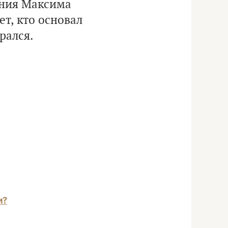
ения Максима
ет, кто основал
рался.
и?