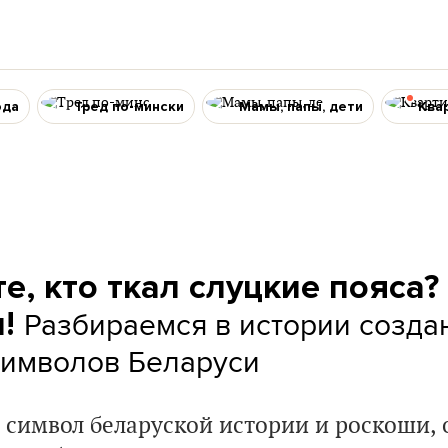
ода
Тред по-мински
Мамы, папы, дети
Ква
те, кто ткал слуцкие пояса?
Разбираемся в истории созда
и!
символов Беларуси
 символ беларуской истории и роскоши, 