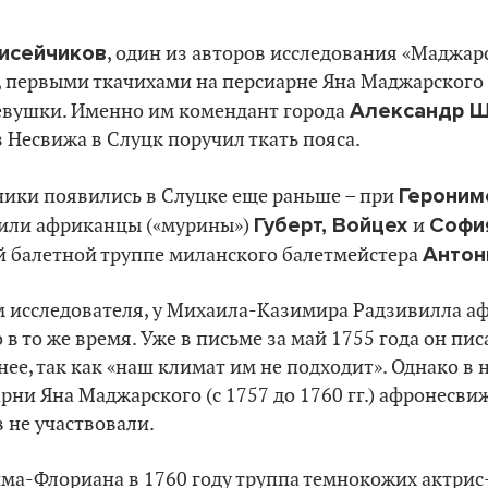
исейчиков
, один из авторов исследования «Маджар
, первыми ткачихами на персиарне Яна Маджарского 
Александр 
евушки. Именно им комендант города
 Несвижа в Слуцк поручил ткать пояса.
Героним
ики появились в Слуцке еще раньше – при
Губерт, Войцех
Софи
или африканцы («мурины»)
и
Антон
й балетной труппе миланского балетмейстера
ам исследователя, у Михаила-Казимира Радзивилла 
в то же время. Уже в письме за май 1755 года он пис
ее, так как «наш климат им не подходит». Однако в
рни Яна Маджарского (с 1757 до 1760 гг.) афронесви
 не участвовали.
има-Флориана в 1760 году труппа темнокожих актри