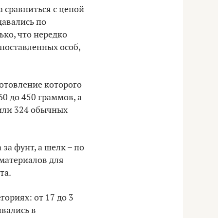
а сравниться с ценой
давались по
ько, что нередко
опоставленных особ,
готовление которого
0 до 450 граммов, а
 или 324 обычных
за фунт, а шелк – по
 материалов для
та.
ориях: от 17 до 3
ивались в