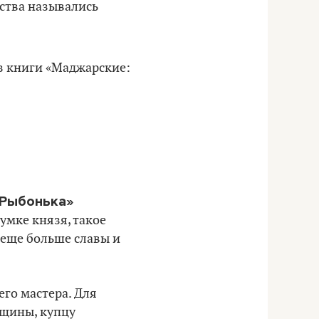
ства назывались
«Рыбонька»
умке князя, такое
 еще больше славы и
го мастера. Для
бщины, купцу