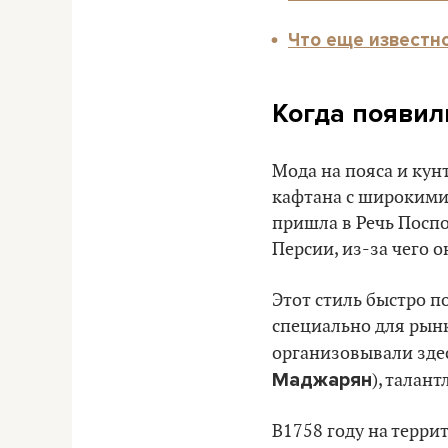
Что еще известн
Когда появил
Мода на пояса и кун
кафтана с широкими 
пришла в Речь Посп
Персии, из-за чего 
Этот стиль быстро п
специально для рын
организовывали здес
Маджарян
), талан
В1758 году на терри