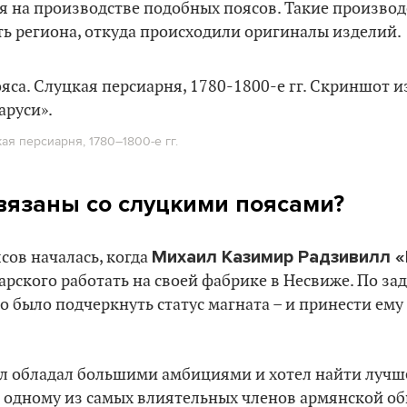
 на производстве подобных поясов. Такие производ
ть региона, откуда происходили оригиналы изделий.
ая персиарня, 1780–1800-е гг.
вязаны со слуцкими поясами?
Михаил Казимир Радзивилл 
сов началась, когда
рского работать на своей фабрике в Несвиже. По зад
 было подчеркнуть статус магната – и принести ему
лл обладал большими амбициями и хотел найти лучше
к одному из самых влиятельных членов армянской о