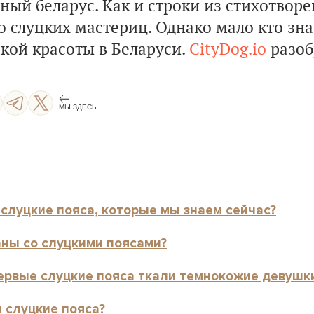
ный беларус. Как и строки из стихотвор
 слуцких мастериц. Однако мало кто зна
акой красоты в Беларуси.
CityDog.io
разоб
МЫ ЗДЕСЬ
 слуцкие пояса, которые мы знаем сейчас?
аны со слуцкими поясами?
первые слуцкие пояса ткали темнокожие девушк
 слуцкие пояса?