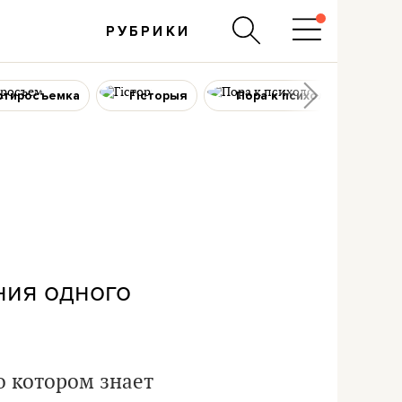
РУБРИКИ
ртиросъемка
Гісторыя
Пора к психологу
ния одного
о котором знает