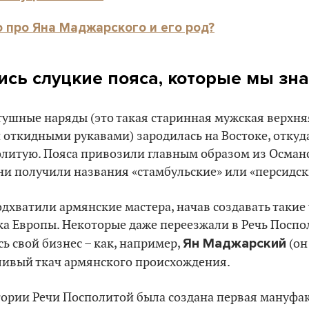
о про Яна Маджарского и его род?
ись слуцкие пояса, которые мы зн
тушные наряды (это такая старинная мужская верхня
откидными рукавами) зародилась на Востоке, откуд
олитую. Пояса привозили главным образом из Осман
они получили названия «стамбульские» или «персидск
одхватили армянские мастера, начав создавать таки
ка Европы. Некоторые даже переезжали в Речь Поспо
Ян Маджарский
ь свой бизнес – как, например,
(он
тливый ткач армянского происхождения.
тории Речи Посполитой была создана первая мануфак