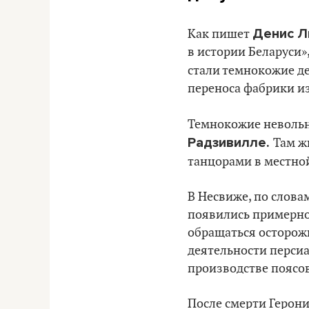
Денис Л
Как пишет
в истории Беларуси»
стали темнокожие д
переноса фабрики из
Темнокожие невольн
Радзивилле.
Там ж
танцорами в местно
В Несвиже, по слов
появились примерно 
обращаться осторожн
деятельности персиа
производстве поясов
После смерти Герон