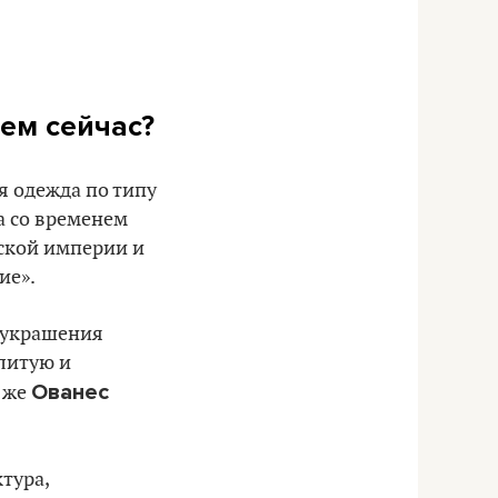
аем сейчас?
я одежда по типу
а со временем
ской империи и
ие».
е украшения
литую и
Ованес
 же
тура,