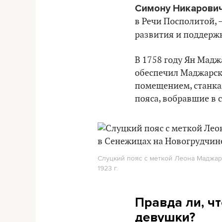
Симону Никарови
в Речи Посполитой, 
развития и поддерж
В 1758 году Ян Мад
обеспечил Маджарск
помещением, станкам
пояса, вобравшие в 
Слуцкий пояс с меткой Леона Маджар
1923 г.
Правда ли, ч
девушки?