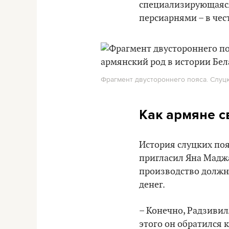
специализирующаяся
персиарнями – в чес
Фрагмент двустороннего пояса. Слуцк
Как армяне с
История слуцких поя
пригласил Яна Маджа
производство должно
денег.
– Конечно, Радзиви
этого он обратился 