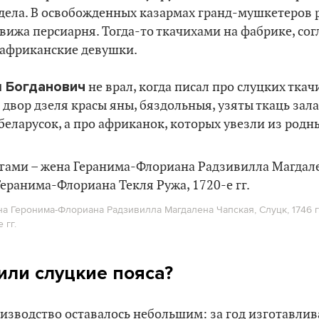
 дела. В освобожденных казармах гранд-мушкетеров 
вижа персиарня. Тогда-то ткачихами на фабрике, со
 африканские девушки.
 Богданович
не врал, когда писал про слуцких ткачи
 двор дзеля красы яны, бяздольныя, узяты ткаць зал
 беларусок, а про африканок, которых увезли из родн
а Геронима-Флориана Радзивилла Магдалена Чапская, Слуцк, 1746 г.
 гг.
или слуцкие пояса?
изводство оставалось небольшим: за год изготавлив