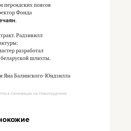
м персидских поясов
ректор Фонда
ечаян
.
тракт. Радзивилл
актуры:
мастер разработал
 беларуской шляхты.
лла в Сенежицах на Новогрудчине.
мнокожие