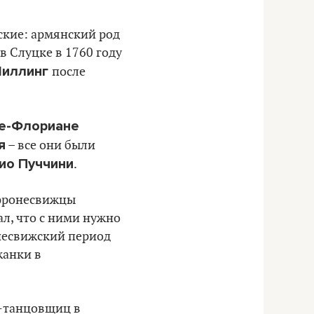
ские: армянский род
в Слуцке в 1760 году
Шиллинг
после
е-Флориане
я
– все они были
ио Пуччини
.
афронесвижцы
ал, что с ними нужно
 несвижский период
жанки в
с-танцовщиц в