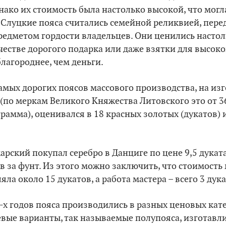
нако их стоимость была настолько высокой, что могл
Слуцкие пояса считались семейной реликвией, пере
редметом гордости владельцев. Они ценились настол
честве дорогого подарка или даже взятки для высок
благороднее, чем деньги.
амых дорогих поясов массового производства, на из
 (по меркам Великого Княжества Литовского это от 36
 грамма), оценивался в 18 красных золотых (дукатов)
рский покупал серебро в Данциге по цене 9,5 дуката 
ов за фунт. Из этого можно заключить, что стоимость
яла около 15 дукатов, а работа мастера – всего 3 дука
х годов пояса производились в разных ценовых катег
вые варианты, так называемые полупояса, изготавл