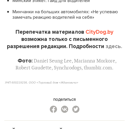
Минский этикет: гайд для водителей
Минчанки на больших автомобилях: «Не успеваю
замечать реакцию водителей на себя»
Перепечатка материалов
CityDog.by
возможна только с письменного
разрешения редакции. Подробности
здесь.
Фото:
Daniel Seung Lee
,
Marianna Morkore
,
Robert Gaudette
,
Synchrodogs
, thumblr.com.
УНП 600219236, ООО «Торговый дом «Ждановичи»
поделиться