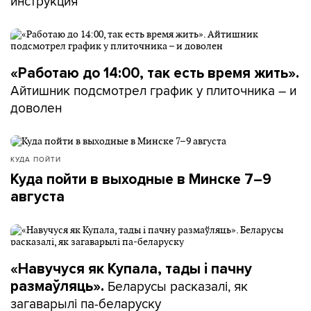
инструкция
«Работаю до 14:00, так есть время жить».
Айтишник подсмотрел график у плиточника – и
доволен
КУДА ПОЙТИ
Куда пойти в выходные в Минске 7–9
августа
«Навучуся як Купала, тады і пачну
Беларусы расказалі, як
размаўляць».
загаварылі па-беларуску