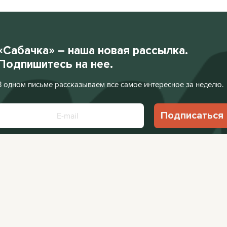
«Сабачка» – наша новая рассылка.
Подпишитесь на нее.
В одном письме рассказываем все самое интересное за неделю.
Подписаться
Нажимая «Подписаться», я соглашаюсь с
Политикой конфиденциальности
.
Facebook
VKontakte
Редакция:
editor@
Афиша:
editor@cit
Instagram
Twitter