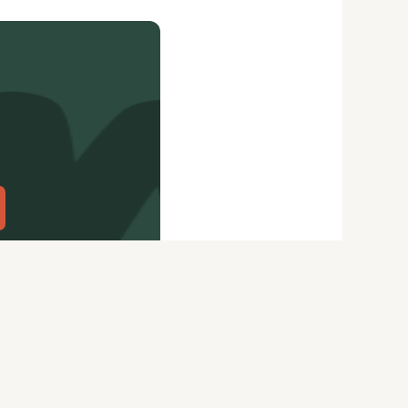
citydog.io
Перепечатка материалов
CityDog
возможна только с письменного
ydog.io