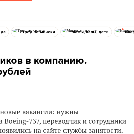
ода
Тред по-мински
Мамы, папы, дети
Ква
ников в компанию.
рублей
 новые вакансии: нужны
 Boeing-737, переводчик и сотрудники
появились на сайте службы занятости.