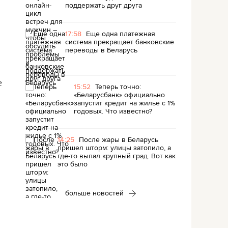
поддержать друг друга
17:58
Еще одна платежная
система прекращает банковские
переводы в Беларусь
е
15:52
Теперь точно:
«Беларусбанк» официально
запустит кредит на жилье с 1%
годовых. Что известно?
14:25
После жары в Беларусь
пришел шторм: улицы затопило, а
где-то выпал крупный град. Вот как
это было
больше новостей