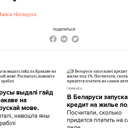
Минск
#Беларусь
поделиться
ГАМАНЕЦ
русы выдалі гайд
В Беларуси запуск
ракаве на
кредит на жилье по
рускай мове.
Посчитали, сколько
талі, навошта яны
придется платить на 
рабілі
деле