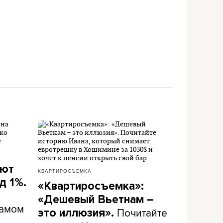
ают
КВАРТИРОСЪЕМКА
д 1%.
«Квартиросъемка»:
«Дешевый Вьетнам –
самом
Почитайте
это иллюзия».