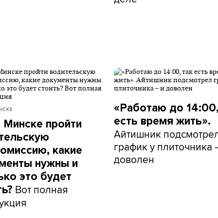
«Работаю до 14:00,
НСКЕ
есть время жить».
в Минске пройти
Айтишник подсмотре
тельскую
график у плиточника 
омиссию, какие
доволен
менты нужны и
ько это будет
Вот полная
ть?
укция