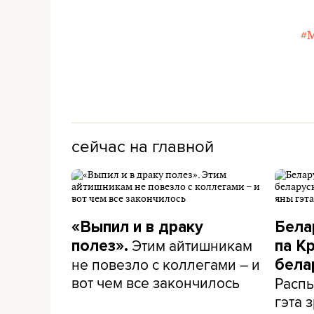
#
сейчас на главной
«Выпил и в драку
Бела
Этим айтишникам
полез».
па К
не повезло с коллегами – и
бела
вот чем все закончилось
Распы
гэта з