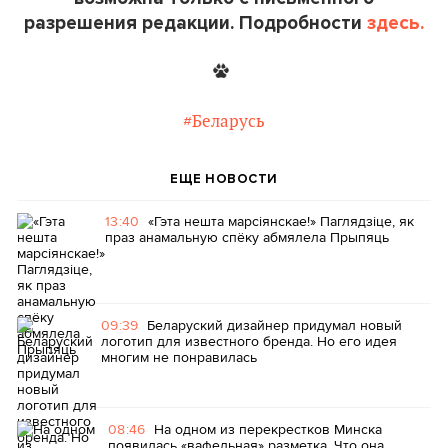
разрешения редакции. Подробности
здесь.
#Беларусь
ЕЩЕ НОВОСТИ
13:40
«Гэта нешта марсіянскае!» Паглядзіце, як
праз анамальную спёку абмялела Прыпяць
09:39
Беларуский дизайнер придумал новый
логотип для известного бренда. Но его идея
многим не понравилась
08:46
На одном из перекрестков Минска
появилась «вафельная» разметка. Что она