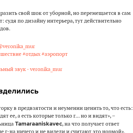
разить свой шок от уборной, но перемещается в сам
: судя по дизайну интерьера, тут действительно
дов.
veronika_mur
ешествие
#отдых
#аэропорт
ный звук - veronika_mur
зделились
рку в предвзятости и неумении ценить то, что есть:
т ее, а есть которые только г... но и видят», –
Tamaraaniskavec
льница
, на что получает ответ
е г-на ничего и не видели и считают это нормой».