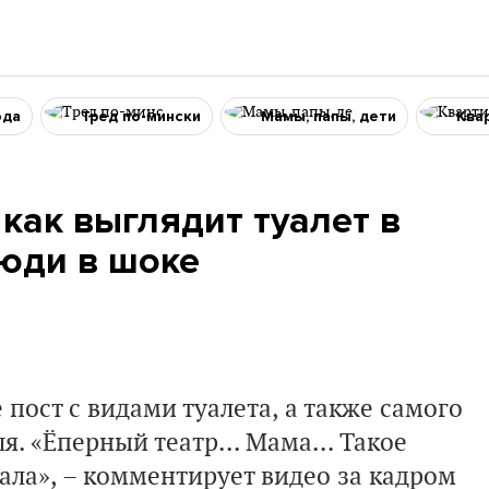
ода
Тред по-мински
Мамы, папы, дети
Ква
 как выглядит туалет в
Люди в шоке
 пост с видами туалета, а также самого
ля.
«Ёперный театр... Мама… Такое
пала», – комментирует видео за кадром