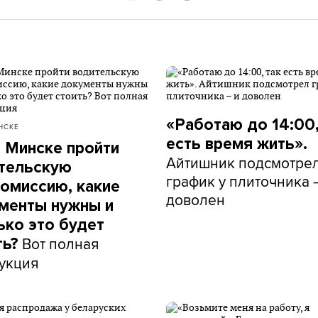
«Работаю до 14:00,
НСКЕ
есть время жить».
в Минске пройти
Айтишник подсмотре
тельскую
график у плиточника 
омиссию, какие
доволен
менты нужны и
ько это будет
Вот полная
ть?
укция