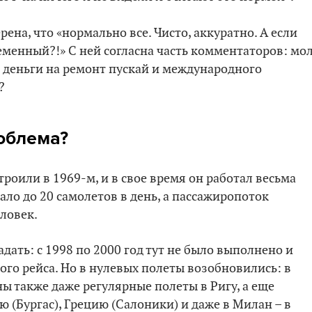
рена, что «нормально все. Чисто, аккуратно. А если
ременный?!» С ней согласна часть комментаторов: мол
ть деньги на ремонт пускай и международного
?
роблема?
роили в 1969-м, и в свое время он работал весьма
ало до 20 самолетов в день, а пассажиропоток
ловек.
адать: с 1998 по 2000 год тут не было выполнено и
ого рейса. Но в нулевых полеты возобновились: в
ы также даже регулярные полеты в Ригу, а еще
ю (Бургас), Грецию (Салоники) и даже в Милан – в