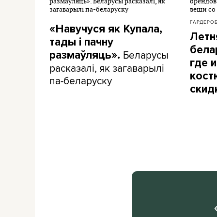
ГАРДЕРО
«Навучуся як Купала,
Летн
тады і пачну
бела
Беларусы
размаўляць».
где и
расказалі, як загаварылі
кост
па-беларуску
скид