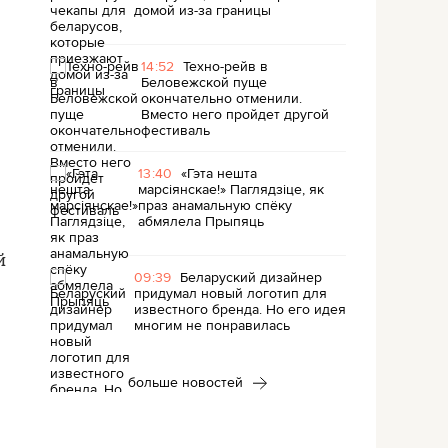
домой из-за границы
14:52
Техно-рейв в
Беловежской пуще
окончательно отменили.
Вместо него пройдет другой
фестиваль
13:40
«Гэта нешта
марсіянскае!» Паглядзіце, як
праз анамальную спёку
абмялела Прыпяць
й
09:39
Беларуский дизайнер
придумал новый логотип для
известного бренда. Но его идея
многим не понравилась
больше новостей