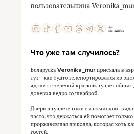
пользовательница Veronika_mur
МЫ ЗДЕСЬ
Что уже там случилось?
Veronika_mur
Беларуска
приехала в аэр
тут – как будто телепортировался из эп
ядовито-зеленой краской, туалет обшит
доверия ведро со шваброй.
Двери в туалете тоже с изюминкой: вид
часто, что держаться ей помогает только
проржавевшая щеколда, которая хоть ка
гостей.