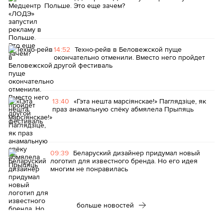
Польше. Это еще зачем?
14:52
Техно-рейв в Беловежской пуще
окончательно отменили. Вместо него пройдет
другой фестиваль
13:40
«Гэта нешта марсіянскае!» Паглядзіце, як
праз анамальную спёку абмялела Прыпяць
09:39
Беларуский дизайнер придумал новый
логотип для известного бренда. Но его идея
многим не понравилась
больше новостей