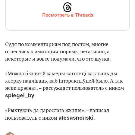
Посмотреть в Threads
Судя по комментариям под постом, многие
отнеслись к имитации тюрьмы негативно, а
некоторые и вовсе подумали, что это шутка.
«Можна б яшчэ ў камеры кагосьці катаваць ды
хлорку падліваць, каб інтэрактыўней было. А так
неяк прэсна», – рассуждает пользователь с ником
spiegel_by
.
«Рыхтуюць да дарослага жыцця», –написал
alesasnouski
пользователь с ником
.