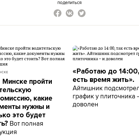
поделиться
«Работаю до 14:00,
НСКЕ
есть время жить».
в Минске пройти
Айтишник подсмотре
тельскую
график у плиточника 
омиссию, какие
доволен
менты нужны и
ько это будет
Вот полная
ть?
укция