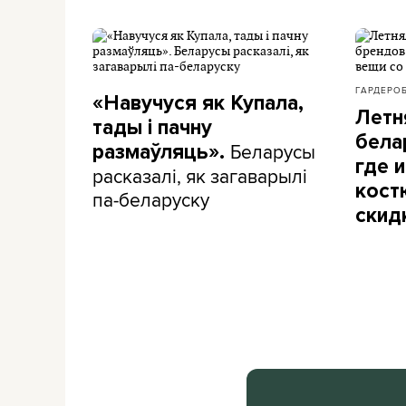
ГАРДЕРО
«Навучуся як Купала,
Летн
тады і пачну
бела
Беларусы
размаўляць».
где и
расказалі, як загаварылі
кост
па-беларуску
скид