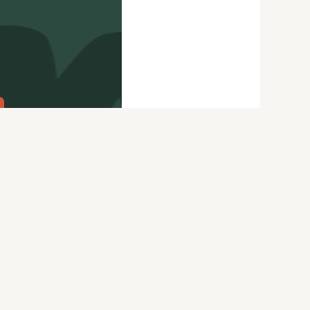
citydog.io
Перепечатка материалов
CityDog
возможна только с письменного
ydog.io
разрешения редакции.
itydog.io
Подробности
здесь
.
Нашли ошибку? Ctrl+Enter