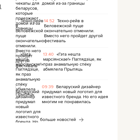
домой из-за границы
д
14:52
Техно-рейв в
Беловежской пуще
окончательно отменили.
Вместо него пройдет другой
фестиваль
13:40
«Гэта нешта
марсіянскае!» Паглядзіце, як
праз анамальную спёку
абмялела Прыпяць
09:39
Беларуский дизайнер
придумал новый логотип для
известного бренда. Но его идея
многим не понравилась
больше новостей