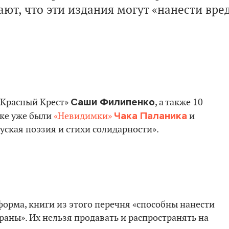
ают, что эти издания могут «нанести вре
Саши Филипенко
 «Красный Крест»
, а также 10
Чака Паланика
ске уже были
«Невидимки»
и
руская поэзия и стихи солидарности».
орма, книги из этого перечня «способны нанести
аны». Их нельзя продавать и распространять на