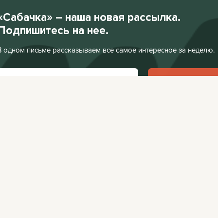
«Сабачка» – наша новая рассылка.
Подпишитесь на нее.
В одном письме рассказываем все самое интересное за неделю.
Подписаться
Нажимая «Подписаться», я соглашаюсь с
Политикой конфиденциальности
.
Facebook
VKontakte
Редакция:
editor@
Афиша:
editor@cit
Instagram
Twitter
Реклама:
editor@c
Telegram
TikTok
YouTube
RSS