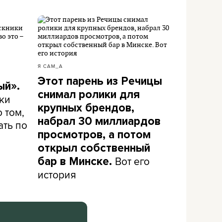
Я САМ_А
Этот парень из Речицы
ый».
снимал ролики для
ки
крупных брендов,
 том,
набрал 30 миллиардов
ать по
просмотров, а потом
открыл собственный
Вот его
бар в Минске.
история