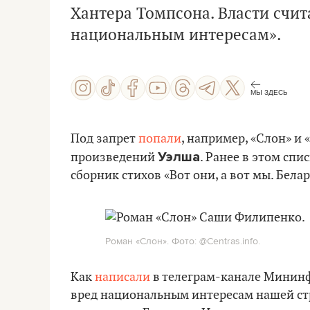
Хантера Томпсона. Власти счит
национальным интересам».
МЫ ЗДЕСЬ
Под запрет
попали
, например, «Слон» и
Уэлша
произведений
. Ранее в этом спи
сборник стихов «Вот они, а вот мы. Бела
Роман «Слон». Фото: @Centras.info.
Как
написали
в телеграм-канале Мининф
вред национальным интересам нашей стр