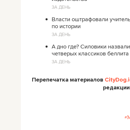
ЗА ДЕНЬ
Власти оштрафовали учитель
по истории
ЗА ДЕНЬ
А дно где? Силовики назвали
четверых классиков беллита
ЗА ДЕНЬ
Перепечатка материалов
CityDog.i
редакции
#