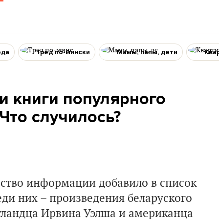
ода
Тред по-мински
Мамы, папы, дети
Ква
и книги популярного
 Что случилось?
рство информации добавило в список
ди них – произведения беларуского
ландца Ирвина Уэлша и американца