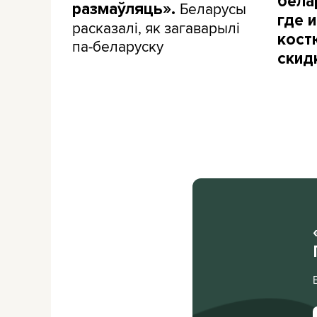
бела
Беларусы
размаўляць».
где и
расказалі, як загаварылі
кост
па-беларуску
скид