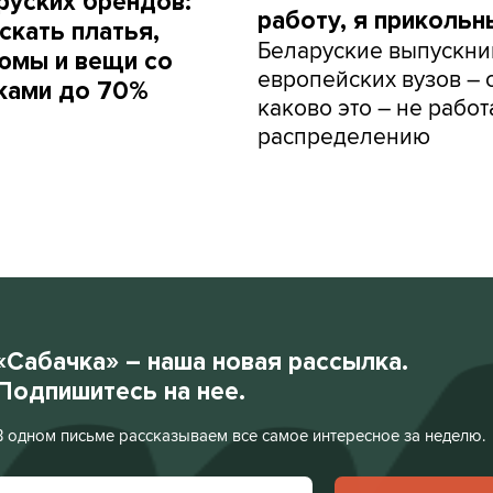
руских брендов:
работу, я прикольн
скать платья,
Беларуские выпускни
юмы и вещи со
европейских вузов – о
ками до 70%
каково это – не работ
распределению
«Сабачка» – наша новая рассылка.
Подпишитесь на нее.
В одном письме рассказываем все самое интересное за неделю.