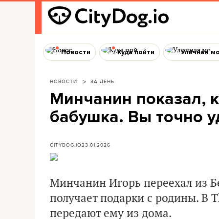
Новости
Куда пойти
Уличная м
НОВОСТИ
ЗА ДЕНЬ
Минчанин показал, к
бабушка. Вы точно у
CITYDOG.IO
23.01.2026
Минчанин Игорь переехал из Бе
получает подарки с родины. В 
передают ему из дома.