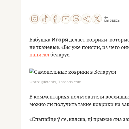
МЫ ЗДЕСЬ
Игоря
Бабушка
делает коврики, которые
не тканевые. «Вы уже поняли, из чего он
написал
беларус.
Фото: @ikrents, Threads.com.
В комментариях пользователи восхищаю
можно ли получить такие коврики на зак
«Спытайце ў яе, кллска, ці прымае яна з