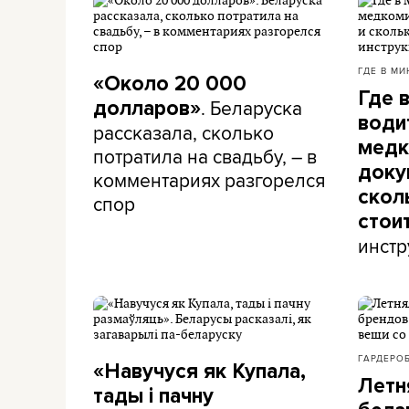
ГДЕ В МИ
«Около 20 000
Где 
. Беларуска
долларов»
води
рассказала, сколько
медк
потратила на свадьбу, – в
доку
комментариях разгорелся
скол
спор
стои
инстр
ГАРДЕРО
«Навучуся як Купала,
Летн
тады і пачну