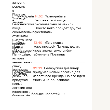
14:52
Техно-рейв в
Беловежской пуще
окончательно отменили.
Вместо него пройдет другой
фестиваль
13:40
«Гэта нешта
марсіянскае!» Паглядзіце, як
праз анамальную спёку
абмялела Прыпяць
09:39
Беларуский дизайнер
придумал новый логотип для
известного бренда. Но его идея
многим не понравилась
больше новостей