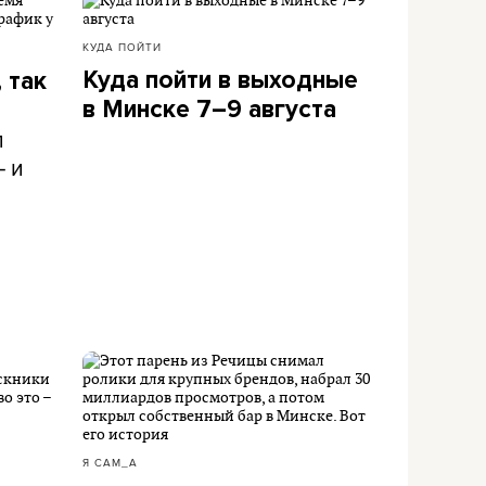
КУДА ПОЙТИ
Куда пойти в выходные
 так
в Минске 7–9 августа
л
– и
Я САМ_А