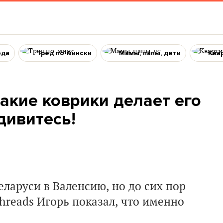
ода
Тред по-мински
Мамы, папы, дети
Ква
акие коврики делает его
дивитесь!
ларуси в Валенсию, но до сих пор
Threads Игорь показал, что именно