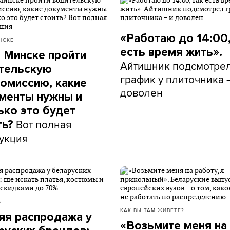
«Работаю до 14:00,
НСКЕ
есть время жить».
в Минске пройти
Айтишник подсмотре
тельскую
график у плиточника 
омиссию, какие
доволен
менты нужны и
ько это будет
Вот полная
ть?
укция
Б
КАК ВЫ ТАМ ЖИВЕТЕ?
яя распродажа у
«Возьмите меня на