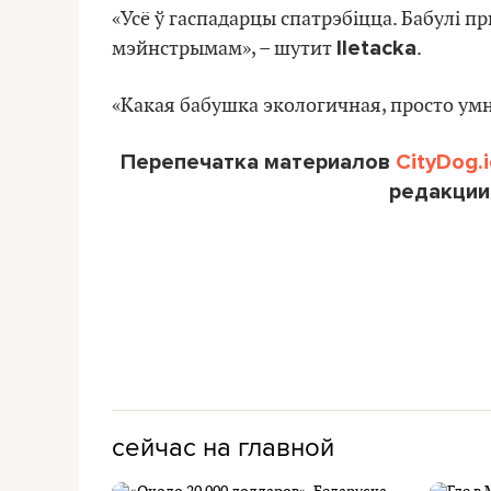
«Усё ў гаспадарцы спатрэбіцца. Бабулі пр
lletacka
мэйнстрымам», – шутит
.
«Какая бабушка экологичная, просто умн
Перепечатка материалов
CityDog.i
редакции
сейчас на главной