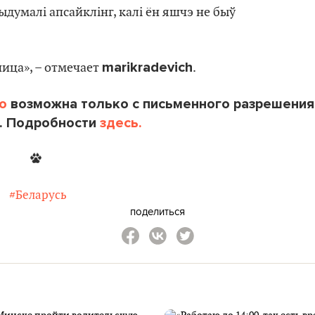
ыдумалі апсайклінг, калі ён яшчэ не быў
marikradevich
ица», – отмечает
.
o
возможна только с письменного разрешения
. Подробности
здесь.
#Беларусь
поделиться