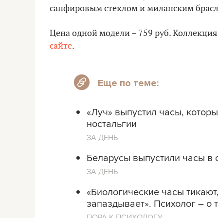
сапфировым стеклом и миланским брасле
Цена одной модели – 759 руб. Коллекция
сайте
.
Еще по теме:
«Луч» выпустил часы, котор
ностальгии
ЗА ДЕНЬ
Беларусы выпустили часы в с
ЗА ДЕНЬ
«Биологические часы тикают,
запаздывает». Психолог – о 
ПОРА К ПСИХОЛОГУ