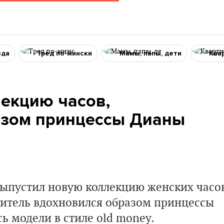
ода
Тред по-мински
Мамы, папы, дети
Ква
лекцию часов,
азом принцессы Дианы
выпустил новую коллекцию женских часо
дитель вдохновился образом принцессы
ь модели в стиле old money.