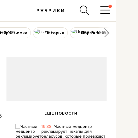
РУБРИКИ
ртиросъемка
Гісторыя
Пора к психологу
ЕЩЕ НОВОСТИ
в
16:38
Частный медцентр
рекламирует чекапы для
беларусов, которые приезжают