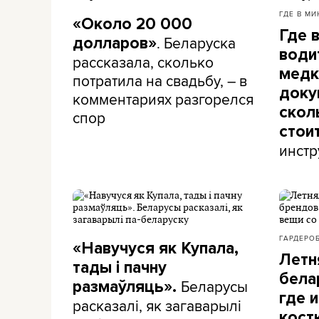
ГДЕ В МИ
«Около 20 000
Где 
. Беларуска
долларов»
води
рассказала, сколько
медк
потратила на свадьбу, – в
доку
комментариях разгорелся
скол
спор
стои
инстр
ГАРДЕРО
«Навучуся як Купала,
Летн
тады і пачну
бела
Беларусы
размаўляць».
где и
расказалі, як загаварылі
кост