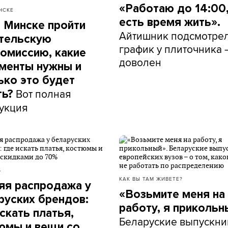
«Работаю до 14:00,
НСКЕ
есть время жить».
в Минске пройти
Айтишник подсмотре
тельскую
график у плиточника 
омиссию, какие
доволен
менты нужны и
ько это будет
Вот полная
ть?
укция
Б
КАК ВЫ ТАМ ЖИВЕТЕ?
яя распродажа у
«Возьмите меня на
руских брендов:
работу, я прикольн
скать платья,
Беларуские выпускни
юмы и вещи со