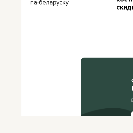
па-беларуску
скид