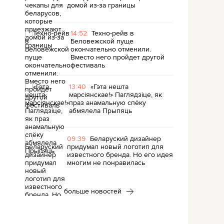
домой из-за границы
14:52
Техно-рейв в
Беловежской пуще
окончательно отменили.
Вместо него пройдет другой
фестиваль
13:40
«Гэта нешта
марсіянскае!» Паглядзіце, як
праз анамальную спёку
абмялела Прыпяць
09:39
Беларуский дизайнер
придумал новый логотип для
известного бренда. Но его идея
многим не понравилась
больше новостей