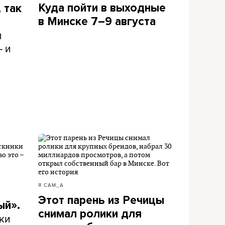
Куда пойти в выходные
 так
в Минске 7–9 августа
л
– и
Я САМ_А
Этот парень из Речицы
ый».
снимал ролики для
ки