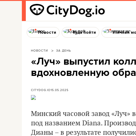
Новости
Куда пойти
Уличная м
НОВОСТИ
ЗА ДЕНЬ
«Луч» выпустил кол
вдохновленную обр
CITYDOG.IO
15.05.2025
Минский часовой завод «Луч» 
под названием Diana. Произво
Дианы – в результате получилис