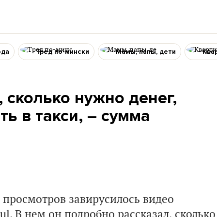
ода
Тред по-мински
Мамы, папы, дети
Ква
 сколько нужно денег,
ь в такси, – сумма
а просмотров завирусилось видео
l. В нем он подробно рассказал, сколько