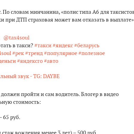
. По словам минчанина, «полис типа A6 для таксисто
вки при ДТП страховая может вам отказать в выплате»
@tax4soul
тать в такси?
#такси
#яндекс
#беларусь
4soul
#рек
#тренд
#популярное
#полезное
деньги
#яндексго
#авто
льный звук - TG: DAYBE
должен пройти и сам водитель. Блогер в видео
ьную стоимость:
 65 руб.
таж вождения менее 3 лет) – 500 руб.