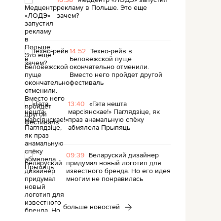
рекламу в Польше. Это еще
зачем?
14:52
Техно-рейв в
Беловежской пуще
окончательно отменили.
Вместо него пройдет другой
фестиваль
13:40
«Гэта нешта
марсіянскае!» Паглядзіце, як
праз анамальную спёку
абмялела Прыпяць
09:39
Беларуский дизайнер
придумал новый логотип для
известного бренда. Но его идея
многим не понравилась
больше новостей