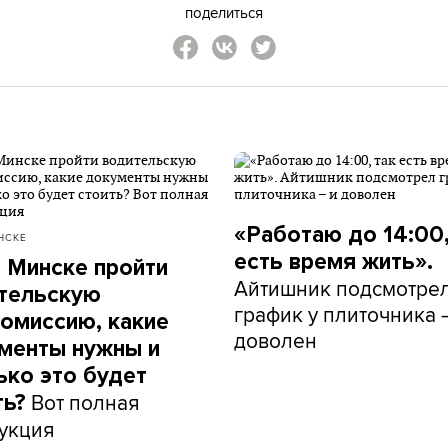
поделиться
«Работаю до 14:00,
НСКЕ
есть время жить».
в Минске пройти
Айтишник подсмотре
тельскую
график у плиточника 
омиссию, какие
доволен
менты нужны и
ько это будет
Вот полная
ть?
укция