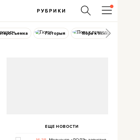
РУБРИКИ
ртиросъемка
Гісторыя
Пора к психологу
ЕЩЕ НОВОСТИ
16:38
Медцентр «ЛОДЭ» запустил