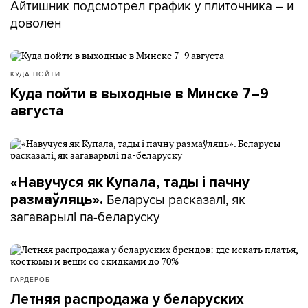
Айтишник подсмотрел график у плиточника – и
доволен
КУДА ПОЙТИ
Куда пойти в выходные в Минске 7–9
августа
«Навучуся як Купала, тады і пачну
Беларусы расказалі, як
размаўляць».
загаварылі па-беларуску
ГАРДЕРОБ
Летняя распродажа у беларуских