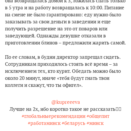
она возвращалась домой к 3, ложилась спать только
в 5 утра и на работу возвращалась к 10:00. Питание
на смене не было гарантировано: еду нужно было
заказывать за свои деньги в заведении и еще
получить разрешение на это от поваров или
заведующей. Однажды девушке отказали в
приготовлении блинов – предложили жарить самой.
По ее словам, в будни директор запрещал сидеть.
Сотрудникам приходилось стоять всё время – за
исключением тех, кто курит. Обедать можно было
около 20 минут, иначе «тебя будут гнать твои
коллеги и скажут, что ты офигел».
@kupreeeva
Лучше на 2х, ибо коротко такое не рассказать🙂‍↕️
#глобальныерекомендации
#общепит
#работаминск
#беларусь
#минск