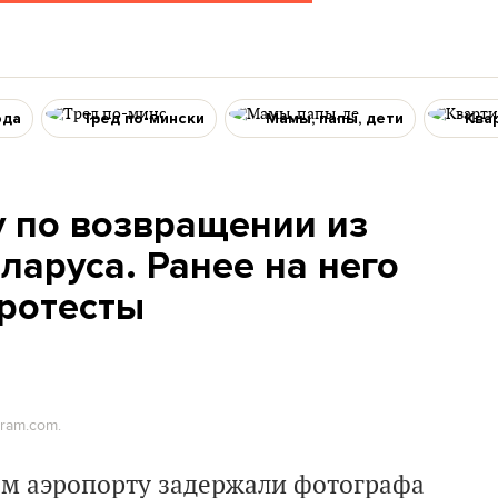
ода
Тред по-мински
Мамы, папы, дети
Ква
у по возвращении из
ларуса. Ранее на него
протесты
gram.com.
ом аэропорту задержали фотографа