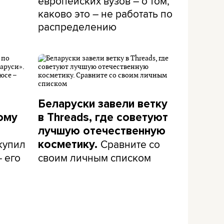
европейских вузов – о том,
каково это – не работать по
распределению
Беларуски завели ветку
ому
в Threads, где советуют
лучшую отечественную
 купил
Сравните со
косметику.
– его
своим личным списком