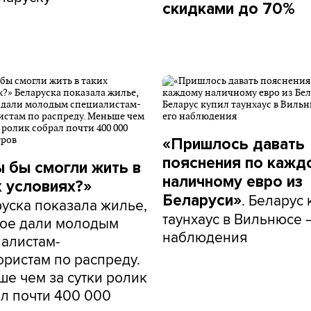
скидками до 70%
«Пришлось давать
пояснения по кажд
ы бы смогли жить в
наличному евро из
х условиях?»
. Беларус
Беларуси»
уска показала жилье,
таунхаус в Вильнюсе 
рое дали молодым
наблюдения
алистам-
ористам по распреду.
е чем за сутки ролик
л почти 400 000