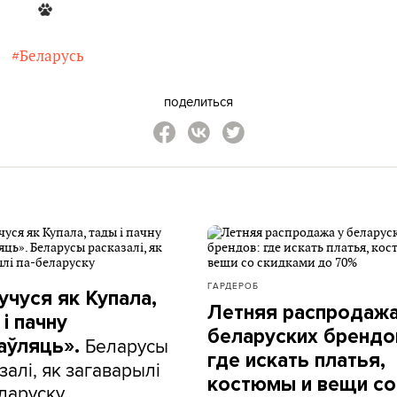
#Беларусь
поделиться
ГАРДЕРОБ
учуся як Купала,
Летняя распродажа
і пачну
беларуских брендо
Беларусы
аўляць».
где искать платья,
залі, як загаварылі
костюмы и вещи со
ларуску