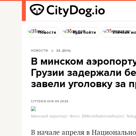
Новости
Куда пойти
Уличная м
НОВОСТИ
ЗА ДЕНЬ
В минском аэропорт
Грузии задержали бе
завели уголовку за 
CITYDOG.IO
14.04.2026
Минский аэропорт. Фото: @MinskNationalAirport, Tele
В начале апреля в Национальн