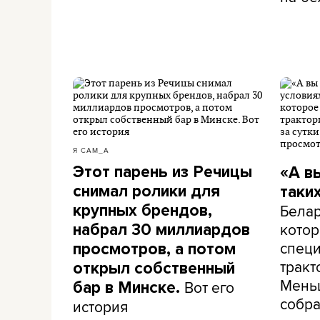
Я САМ_А
Этот парень из Речицы
«А в
снимал ролики для
таки
Белар
крупных брендов,
кото
набрал 30 миллиардов
специ
просмотров, а потом
тракт
открыл собственный
Меньш
Вот его
бар в Минске.
собра
история