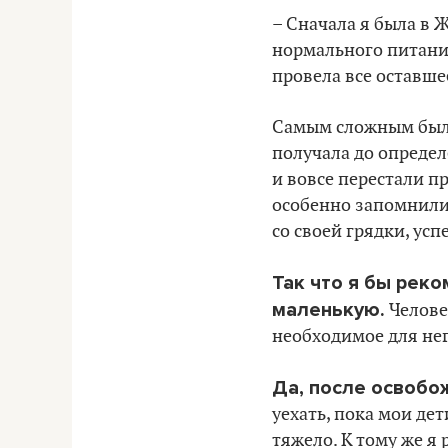
– Сначала я была в 
нормального питания
провела все оставше
Самым сложным были
получала до определ
и вовсе перестали п
особенно запомнилис
со своей грядки, усп
Так что я бы рек
маленькую.
Челове
необходимое для нег
Да, после освобо
уехать, пока мои дет
тяжело. К тому же я 