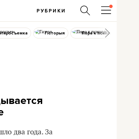
РУБРИКИ
ртиросъемка
Гісторыя
Пора к психологу
дывается
е
ло два года. За