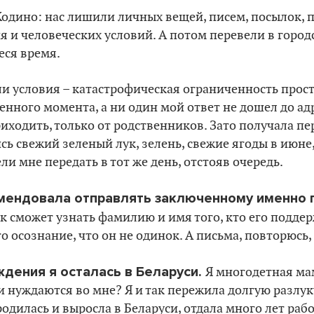
Жодино: нас лишили личных вещей, писем, посылок, пе
 и человеческих условий. А потом перевели в город
еся время.
 условия – катастрофическая ограниченность прост
енного момента, а ни один мой ответ не дошел до ад
риходить, только от родственников. Зато получала п
ь свежий зеленый лук, зелень, свежие ягоды в июне
ели мне передать в тот же день, отстояв очередь.
омендовала отправлять заключенному именно 
к сможет узнать фамилию и имя того, кто его поддер
о осознание, что он не одинок. А письма, повторюсь,
ждения я осталась в Беларуси.
Я многодетная мам
и нуждаются во мне? Я и так пережила долгую разлук
родилась и выросла в Беларуси, отдала много лет рабо