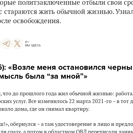
торые политзаключенные отбыли свои ср
с стараются жить обычной жизнью. Узнали
осле освобождения.
МЫ ЗДЕСЬ
): «Возле меня остановился черный
мысль была “за мной”»
, что до прошлого года жил обычной жизнью: работал
ских услуг. Все изменилось 22 марта 2021-го – в тот
около дома, где он снимал квартиру.
ш!», обернулся – а там удостоверение в лицо и предл
ли сразу, а потом в областном ОВД переписали данны