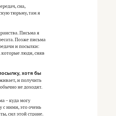
редач, сна,
скую тюрьму, там я
ранства. Письма я
ресата. Позже письма
ередачи и посылки:
, которые люди, сняв
посылку, хотя бы
живает, и получить
 обычно не доходят.
а – куда могу
у с ними, это очень
ты, сил этой стране.