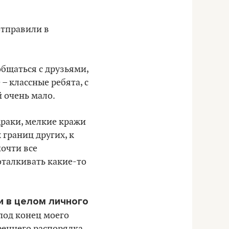
отправили в
общаться с друзьями,
– классные ребята, с
 очень мало.
драки, мелкие кражи
границ других, к
почти все
оталкивать какие-то
и в целом личного
под конец моего
еннего распорядка...