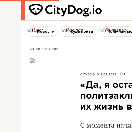
Новости
Куда пойти
Уличная м
ЛЮДИ, ИСТОРИИ
CITYDOG.IO
15.08.2022
4
«Да, я ос
политзакл
их жизнь 
С момента начал