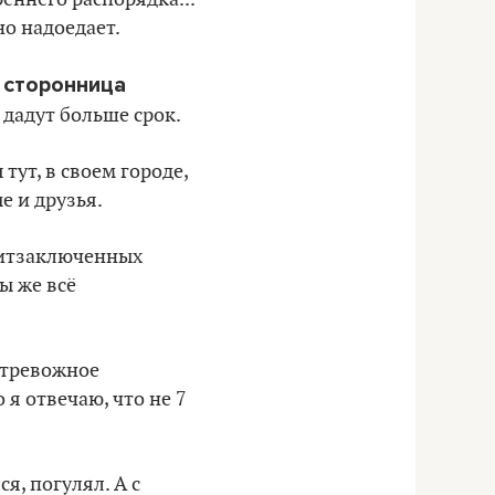
но надоедает.
 сторонница
 дадут больше срок.
тут, в своем городе,
е и друзья.
литзаключенных
ы же всё
о тревожное
 я отвечаю, что не 7
я, погулял. А с