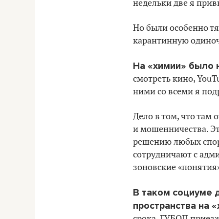
недельки две я прив
Но были особенно тя
карантинную одиночн
На «химии» было 
смотреть кино, YouT
ними со всеми я под
Дело в том, что там
и мошенничества. Эт
решению любых споро
сотрудничают с адми
зоновские «понятия»
В таком социуме д
пространства на «
срока, ГУБОП приезж