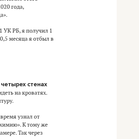
020 года,
а».
1 УК РБ, я получил 1
0,5 месяца я отбыл в
 четырех стенах
идеть на кроватях.
туру.
 время узнал от
химию». К тому же
амере. Так через