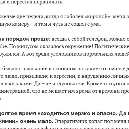
ык и перестал нервничать.
желые две недели, когда я заболел «короной»: меня 
ую камеру – и там я чуть не сошел с ума.
на порядок проще:
всегда с собой телефон, можно 
ube. Но минусом оказалось окружение! Политические 
ружился. А вот среди уголовников нормальных людей
 отбывают наказание в основном за какие-то пьяные 
о люди, привыкшие к агрессии, к нарушению личных 
в кулаками. Да еще и глуповатые. Кроме того, они 
нистрацией, что не мешает им время от времени пр
.
олгое время находиться мерзко и опасно. Да 
химии» очень мало.
Оперативник копал под меня 
ал проверять телефоны в марте, а еще правила внутр