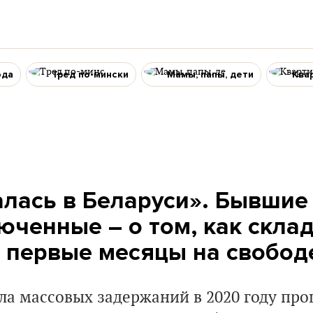
ода
Тред по-мински
Мамы, папы, дети
Ква
талась в Беларуси». Бывшие
юченные – о том, как скла
в первые месяцы на свобод
а массовых задержаний в 2020 году прош