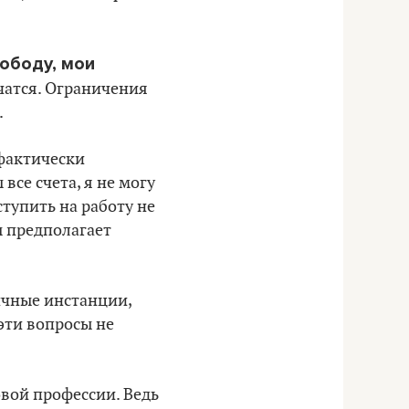
вободу, мои
чатся. Ограничения
.
 фактически
се счета, я не могу
ступить на работу не
ы предполагает
личные инстанции,
 эти вопросы не
вой профессии. Ведь