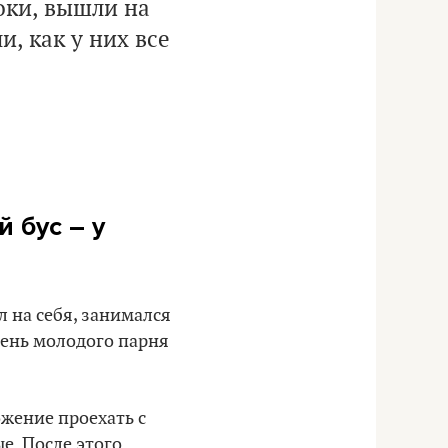
оки, вышли на
, как у них все
 бус – у
 на себя, занимался
 день молодого парня
ожение проехать с
е. После этого