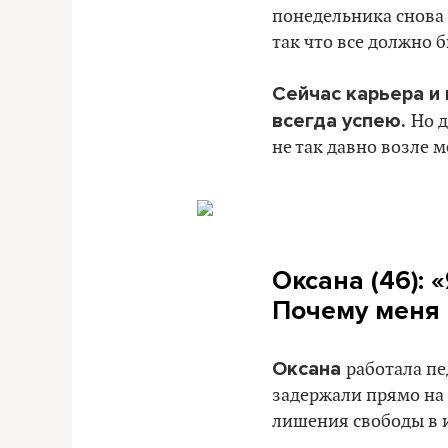
понедельника снова у
так что все должно 
Сейчас карьера и 
всегда успею.
Но д
не так давно возле м
Оксана (46): 
Почему меня 
Оксана
работала п
задержали прямо на р
лишения свободы в 