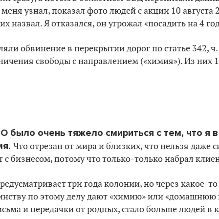
меня узнал, показал фото людей с акции 10 августа 2
их назвал. Я отказался, он угрожал «посадить на 4 год
ляли обвинение в перекрытии дорог по статье 342, ч.
аничения свободы с направлением («химия»). Из них 1
 было очень тяжело смириться с тем, что я в
мя.
Что отрезан от мира и близких, что нельзя даже с
т с бизнесом, потому что только-только набрал клиен
предусматривает три года колонии, но через какое-то
инству по этому делу дают «химию» или «домашнюю 
сьма и передачки от родных, стало больше людей в к