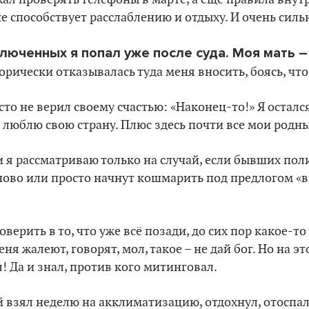
е способствует расслаблению и отдыху. И очень силь
ключенных я попал уже после суда. Моя мать –
орически отказывалась туда меня вносить, боясь, что
то не верил своему счастью: «Наконец-то!» Я остался 
люблю свою страну. Плюс здесь почти все мои родны
и я рассматриваю только на случай, если бывших по
ново или просто начнут кошмарить под предлогом «в
верить в то, что уже всё позади, до сих пор какое-т
я жалеют, говорят, мол, такое – не дай бог. Но на это
! Да и знал, против кого митинговал.
 взял неделю на акклиматизацию, отдохнул, отоспалс