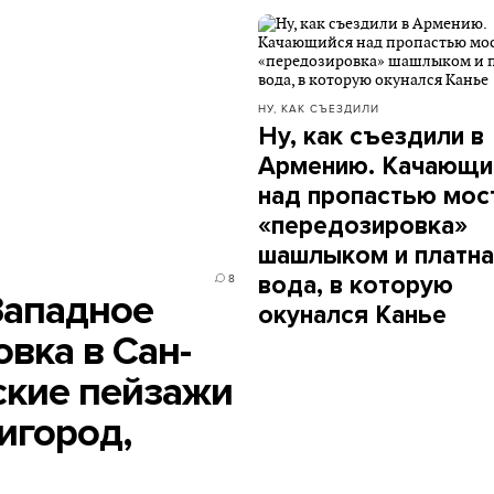
НУ, КАК СЪЕЗДИЛИ
Ну, как съездили в
Армению. Качающи
над пропастью мост
«передозировка»
шашлыком и платн
вода, в которую
8
 Западное
окунался Канье
вка в Сан-
ские пейзажи
игород,