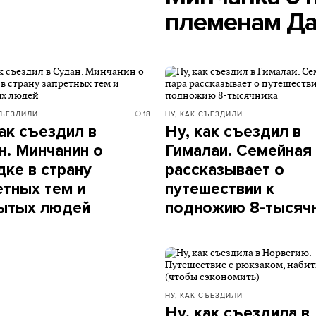
племенам Д
СЪЕЗДИЛИ
18
НУ, КАК СЪЕЗДИЛИ
как съездил в
Ну, как съездил в
н. Минчанин о
Гималаи. Семейная
дке в страну
рассказывает о
етных тем и
путешествии к
ытых людей
подножию 8-тысяч
НУ, КАК СЪЕЗДИЛИ
Ну, как съездила в