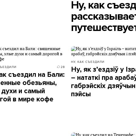
Ну, как съез
рассказывает
путешествуе
НУ, КАК СЪЕЗДИЛИ
СЪЕЗДИЛИ
28
Ну, як з’ездзіў у Ізр
как съездил на Бали:
– нататкі пра арабаў
енные обезьяны,
габрэйскіх дзяўчын 
 духи и самый
пэйсы
гой в мире кофе