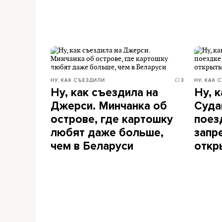
НУ, КАК СЪЕЗДИЛИ
3
НУ, КАК 
Ну, как съездила на
Ну, 
Джерси. Минчанка об
Суда
острове, где картошку
поез
любят даже больше,
запр
чем в Беларуси
откр