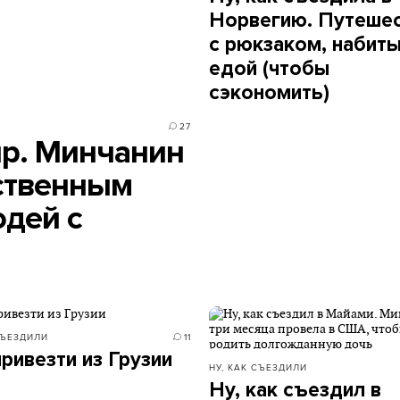
Норвегию. Путеше
с рюкзаком, набит
едой (чтобы
сэкономить)
27
ир. Минчанин
нственным
юдей с
СЪЕЗДИЛИ
11
привезти из Грузии
НУ, КАК СЪЕЗДИЛИ
Ну, как съездил в