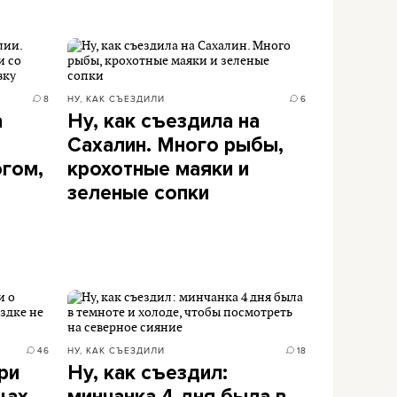
8
НУ, КАК СЪЕЗДИЛИ
6
а
Ну, как съездила на
Сахалин. Много рыбы,
огом,
крохотные маяки и
зеленые сопки
46
НУ, КАК СЪЕЗДИЛИ
18
ри
Ну, как съездил: