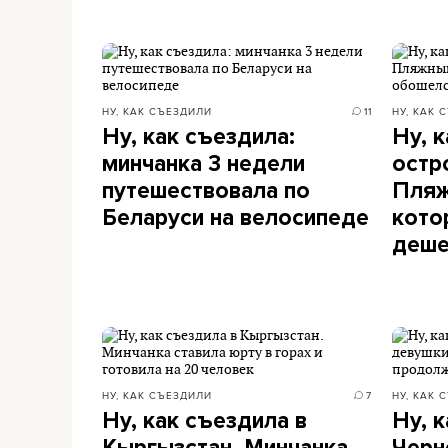
НУ, КАК СЪЕЗДИЛИ
11
НУ, КАК 
Ну, как съездила:
Ну, 
минчанка 3 недели
остр
путешествовала по
Пляж
Беларуси на велосипеде
кото
деше
НУ, КАК СЪЕЗДИЛИ
7
НУ, КАК 
Ну, как съездила в
Ну, 