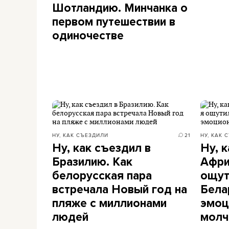
Шотландию. Минчанка о
первом путешествии в
одиночестве
НУ, КАК СЪЕЗДИЛИ
21
НУ, КАК 
Ну, как съездил в
Ну, 
Бразилию. Как
Афри
белорусская пара
ощут
встречала Новый год на
Бела
пляже с миллионами
эмоц
людей
молч