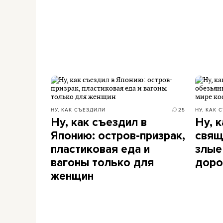
НУ, КАК СЪЕЗДИЛИ
25
НУ, КАК 
Ну, как съездил в
Ну, 
Японию: остров-призрак,
свящ
пластиковая еда и
злые
вагоны только для
доро
женщин