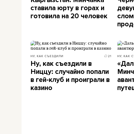
Кыргызстан. Минчанка
Черн
ставила юрту в горах и
деву
готовила на 20 человек
слом
прод
НУ, КАК СЪЕЗДИЛИ
21
НУ, КАК 
Ну, как съездили в
«Дал
Ниццу: случайно попали
Минч
в гей-клуб и проиграли в
аван
казино
путе