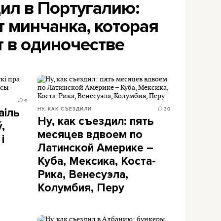
дил в Португалию:
 минчанка, которая
т в одиночестве
4
НУ, КАК СЪЕЗДИЛИ
30
аіль
Ну, как съездил: пять
,
месяцев вдвоем по
і
Латинской Америке –
Куба, Мексика, Коста-
Рика, Венесуэла,
Колумбия, Перу