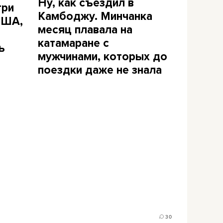
Ну, как съездил в
три
Камбоджу. Минчанка
США,
месяц плавала на
катамаране с
ь
мужчинами, которых до
поездки даже не знала
30