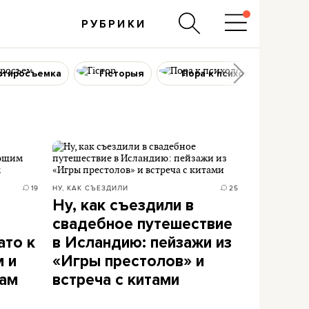
РУБРИКИ
ртиросъемка
Гісторыя
Пора к психологу
19
НУ, КАК СЪЕЗДИЛИ
25
Ну, как съездили в
свадебное путешествие
ато к
в Исландию: пейзажи из
 и
«Игры престолов» и
лам
встреча с китами