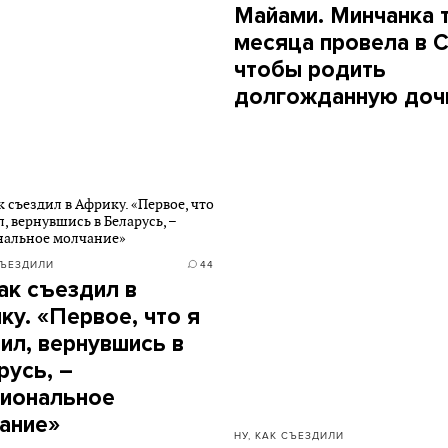
Майами. Минчанка 
месяца провела в 
чтобы родить
долгожданную доч
СЪЕЗДИЛИ
44
как съездил в
ку. «Первое, что я
ил, вернувшись в
русь, –
иональное
ание»
НУ, КАК СЪЕЗДИЛИ