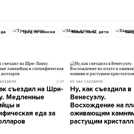
ода
Тред по-мински
Мамы, папы, дети
Ква
СЪЕЗДИЛИ
37
НУ, КАК СЪЕЗДИЛИ
как съездил на Шри-
Ну, как съездила в
у. Медленные
Венесуэлу.
ийцы и
Восхождение на пл
ифическая еда за
оживающим камням
олларов
растущим кристал