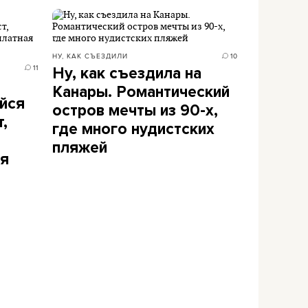
НУ, КАК СЪЕЗДИЛИ
10
11
Ну, как съездила на
Канары. Романтический
йся
остров мечты из 90-х,
,
где много нудистских
пляжей
ая