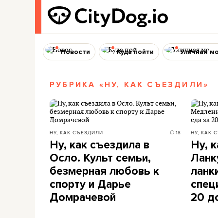
Новости
Куда пойти
Уличная м
РУБРИКА «НУ, КАК СЪЕЗДИЛИ»
НУ, КАК СЪЕЗДИЛИ
18
НУ, КАК 
Ну, как съездила в
Ну, 
Осло. Культ семьи,
Ланк
безмерная любовь к
ланк
спорту и Дарье
спец
Домрачевой
20 д