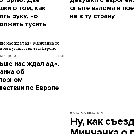
огорию. Две
девушки о европей
шки о том, как
опыте взлома и по
ать руку, но
не в ту страну
олжать тусить
СЪЕЗДИЛИ
68
ьше нас ждал ад».
анка об
тюрном
шествии по Европе
НУ, КАК СЪЕЗДИЛИ
Ну, как съез
Минчанка о 