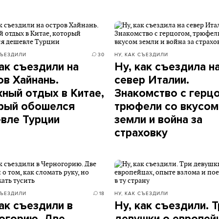
СЪЕЗДИЛИ
30
НУ, КАК СЪЕЗДИЛИ
как съездили на
Ну, как съездила н
ов Хайнань.
север Италии.
ный отдых в Китае,
Знакомство с герц
рый обошелся
трюфели со вкусом
вле Турции
земли и война за
страховку
СЪЕЗДИЛИ
18
НУ, КАК СЪЕЗДИЛИ
как съездили в
Ну, как съездили. Т