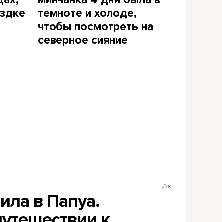
цах,
минчанка 4 дня была в
ездке
темноте и холоде,
чтобы посмотреть на
северное сияние
8
дила в Папуа.
путешествии к