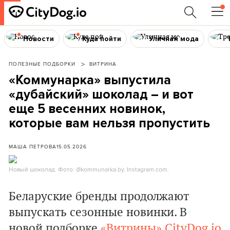
Новости
Куда пойти
Уличная мода
ПОЛЕЗНЫЕ ПОДБОРКИ
ВИТРИНА
«Коммунарка» выпустила
«дубайский» шоколад – и вот
еще 5 весенних новинок,
которые вам нельзя пропустить
МАША ПЕТРОВА
15.05.2026
Новый шоколад. Фото: @kommunarka.by, Instagram.com.
Беларуские бренды продолжают
выпускать сезонные новинки. В
новой подборке
«Витрины»
CityDog.io