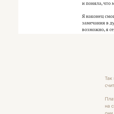
и поняла, что м
Я наконец смог
замечания в ду
возможно, я се
какая разница,
Так
счит
Пла
на 
они