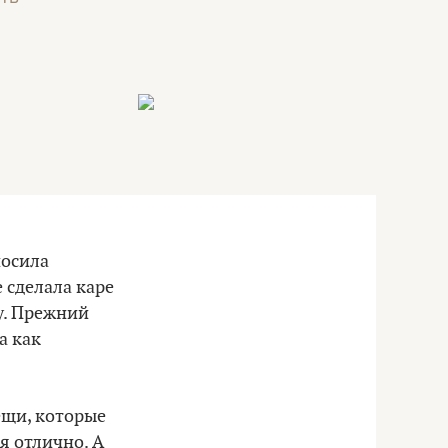
носила
 сделала каре
у. Прежний
а как
ещи, которые
я отлично. А