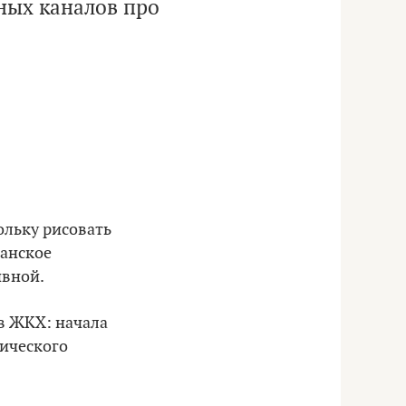
ных каналов про
кольку рисовать
данское
ивной.
 в ЖКХ: начала
нического