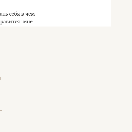
ать себя в чем-
нравится: мне
кетинге.
ы
–