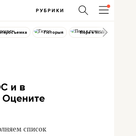
РУБРИКИ
ртиросъемка
Гісторыя
Пора к психологу
С и в
. Оцените
олняем список