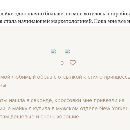
тройке однозначно больше, но мне хотелось попробов
к я стала начинающей маркетологиней. Пока мне все 
авать новое, я планирую и дальше развиваться в мар
0
 мой любимый образ с отсылкой к стилю принцесс
ны.
ты нашла в секонде, кроссовки мне привезли из
ии, а майку я купила в мужском отделе New Yorker 
 там дешевые и очень хорошие.