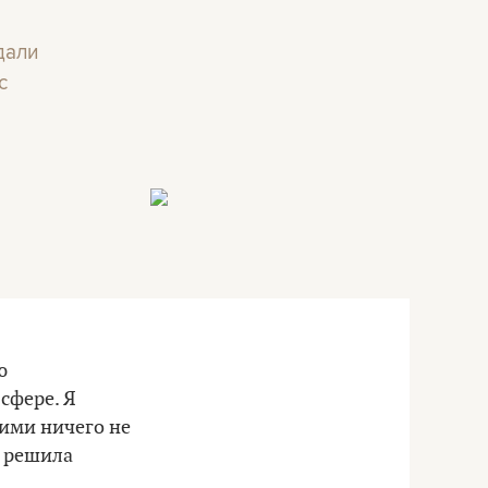
дали
с
ю
сфере. Я
ними ничего не
и решила