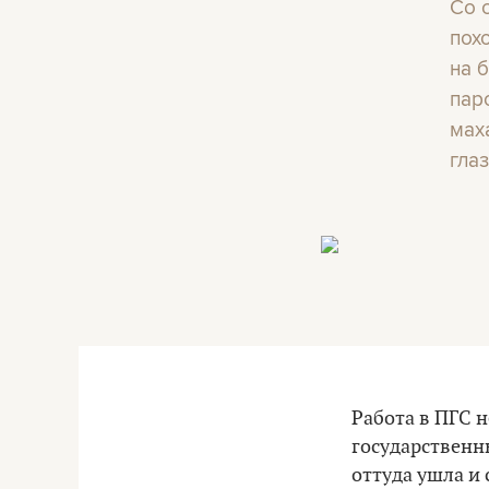
Со 
пох
на 
пар
маха
гла
Работа в ПГС н
государственн
оттуда ушла и 