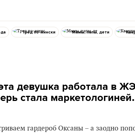
ода
Тред по-мински
Мамы, папы, дети
Ква
 эта девушка работала в ЖЭ
перь стала маркетологиней
триваем гардероб Оксаны – а заодно поп