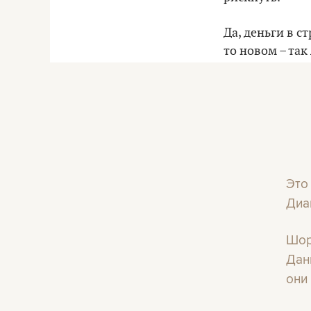
Да, деньги в с
то новом – та
интересно узн
Это
Диа
Шор
Дан
они