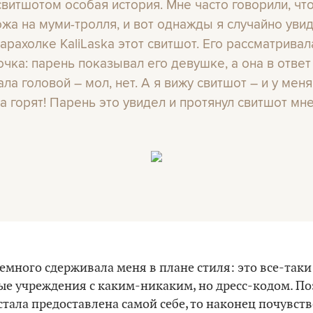
свитшотом особая история. Мне часто говорили, что
ожа на муми-тролля, и вот однажды я случайно уви
барахолке KaliLaska этот свитшот. Его рассматривал
очка: парень показывал его девушке, а она в ответ
ла головой – мол, нет. А я вижу свитшот – и у меня
за горят! Парень это увидел и протянул свитшот мне
емного сдерживала меня в плане стиля: это все-так
ые учреждения с каким-никаким, но дресс-кодом. По
стала предоставлена самой себе, то наконец почувст