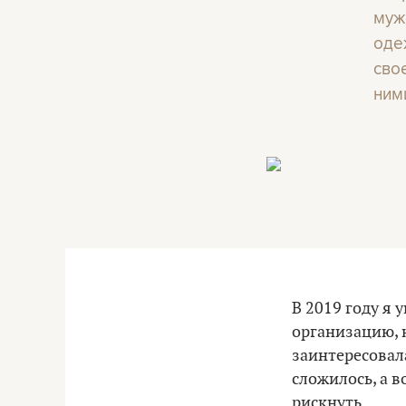
муж
оде
сво
ним
В 2019 году я
организацию, н
заинтересовал
сложилось, а в
рискнуть.