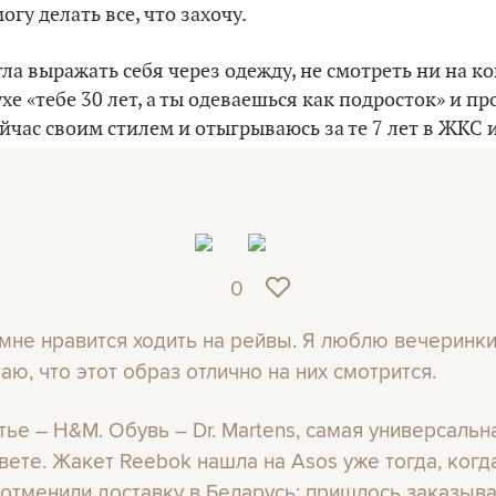
огу делать все, что захочу.
ла выражать себя через одежду, не смотреть ни на ко
хе «тебе 30 лет, а ты одеваешься как подросток» и про
йчас своим стилем и отыгрываюсь за те 7 лет в ЖКС 
 если мне это нравится?
0
 мне нравится ходить на рейвы. Я люблю вечеринки
аю, что этот образ отлично на них смотрится.
тье – H&M. Обувь – Dr. Martens, самая универсальн
свете. Жакет Reebok нашла на Asos уже тогда, когд
 отменили доставку в Беларусь: пришлось заказыв