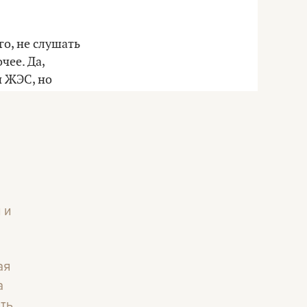
го, не слушать
чее. Да,
и ЖЭС, но
 и
ая
а
ать