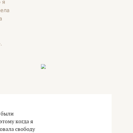
 я
дела
а
.
и были
этому когда я
вовала свободу