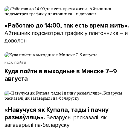
«Работаю до 14:00, так есть время жить».
Айтишник подсмотрел график у плиточника – и
доволен
КУДА ПОЙТИ
Куда пойти в выходные в Минске 7–9
августа
«Навучуся як Купала, тады і пачну
Беларусы расказалі, як
размаўляць».
загаварылі па-беларуску