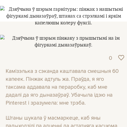
0
Камізэлька з сэканда каштавала смешныя 60
капеек. Пінжак адтуль жа. Праўда, я яго
таксама аддавала на пераробку, каб мне
дадалі да яго дыназаўраў. Убачыла ідэю на
Pinterest і зразумела: мне трэба.
Штаны шукала ў масмаркеце, каб яны
падыходзілі па адценні да астатняга касцюма.