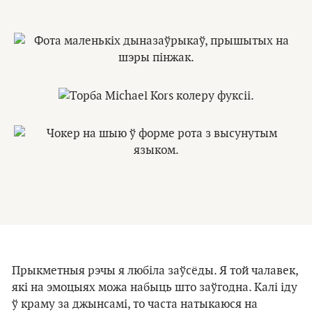
Прыкметныя рэчы я любіла заўсёды. Я той чалавек,
які на эмоцыях можа набыць што заўгодна. Калі іду
ў краму за джынсамі, то часта натыкаюся на