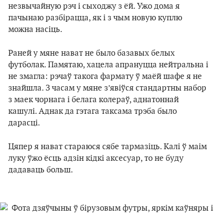
незвычайную рэч і сыходжу з ёй. Ужо дома я
пачынаю разбірацца, як і з чым новую куплю
можна насіць.
Раней у мяне нават не было базавых белых
футболак. Памятаю, хацела апрануцца нейтральна і
не змагла: рэчаў такога фармату ў маёй шафе я не
знайшла. З часам у мяне з’явіўся стандартны набор
з маек чорнага і белага колераў, аднатоннай
кашулі. Аднак да гэтага таксама трэба было
дарасці.
Цяпер я нават стараюся сябе тармазіць. Калі ў маім
луку ўжо ёсць адзін кідкі аксесуар, то не буду
дадаваць больш.