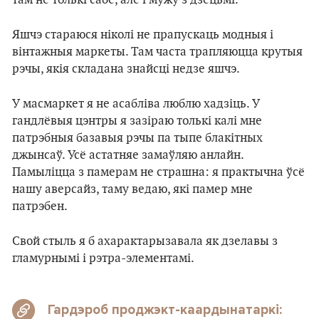
Яшчэ стараюся ніколі не прапускаць модныя і
вінтажныя маркеты. Там часта трапляюцца крутыя
рэчы, якія складана знайсці недзе яшчэ.
У масмаркет я не асабліва люблю хадзіць. У
гандлёвыя цэнтры я зазіраю толькі калі мне
патрэбныя базавыя рэчы па тыпе блакітных
джынсаў. Усё астатняе замаўляю анлайн.
Памыліцца з памерам не страшна: я практычна ўсё
нашу аверсайз, таму ведаю, які памер мне
патрэбен.
Свой стыль я б ахарактарызавала як дзелавы з
гламурнымі і рэтра-элементамі.
Гардэроб проджэкт-каардынатаркі: