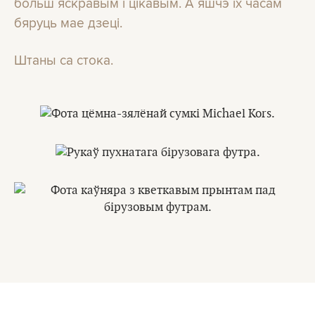
больш яскравым і цікавым. А яшчэ іх часам
бяруць мае дзеці.
Штаны са стока.