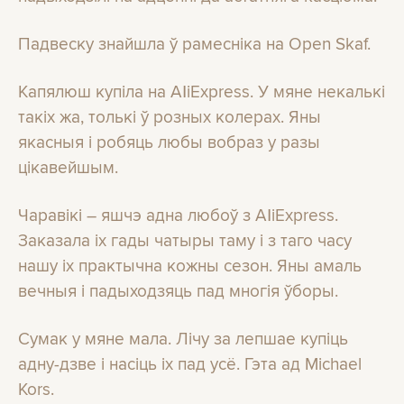
Падвеску знайшла ў рамесніка на Open Skaf.
Капялюш купіла на AΙiExpress. У мяне некалькі
такіх жа, толькі ў розных колерах. Яны
якасныя і робяць любы вобраз у разы
цікавейшым.
Чаравікі – яшчэ адна любоў з AΙiExpress.
Заказала іх гады чатыры таму і з таго часу
нашу іх практычна кожны сезон. Яны амаль
вечныя і падыходзяць пад многія ўборы.
Сумак у мяне мала. Лічу за лепшае купіць
адну-дзве і насіць іх пад усё. Гэта ад Michael
Kors.