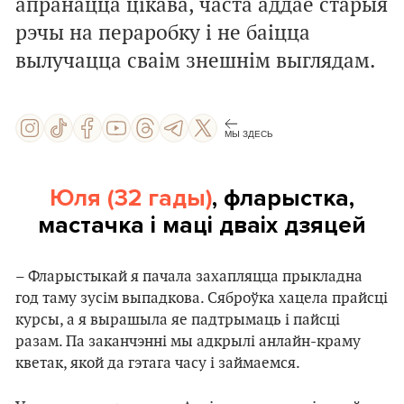
апранацца цікава, часта аддае старыя
рэчы на пераробку і не баіцца
вылучацца сваім знешнім выглядам.
МЫ ЗДЕСЬ
Юля (32 гады)
, фларыстка,
мастачка і маці дваіх дзяцей
– Фларыстыкай я пачала захапляцца прыкладна
год таму зусім выпадкова. Сяброўка хацела прайсці
курсы, а я вырашыла яе падтрымаць і пайсці
разам. Па заканчэнні мы адкрылі анлайн-краму
кветак, якой да гэтага часу і займаемся.