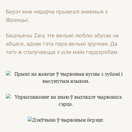
Берэт мне нядаўна прывезлі знаёмыя з
Францыі.
Бацільёны Zara. Не вельмі люблю абутак на
абцасе, аднак гэта пара вельмі зручная. Да
таго ж спалучаецца з усім маім гардэробам.