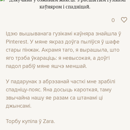
0
Ідэю вышыванага гузікамі каўняра знайшла ў
Pinterest. У мяне якраз доўга пыліўся ў шафе
стары пінжак. Акрамя таго, я вырашыла, што
яго трэба ўкараціць: я невысокая, а доўгі
падол рабіў мяне яшчэ меншай.
У падарунак з абрэзанай часткі мне зрабілі
спадніцу-пояс. Яна досыць кароткая, таму
звычайна нашу яе разам са штанамі ці
джынсамі.
Торбу купіла ў Zara.