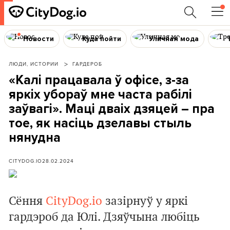
Новости
Куда пойти
Уличная мода
ЛЮДИ, ИСТОРИИ
ГАРДЕРОБ
«Калі працавала ў офісе, з-за
яркіх убораў мне часта рабілі
заўвагі». Маці дваіх дзяцей – пра
тое, як насіць дзелавы стыль
нянудна
CITYDOG.IO
28.02.2024
Сёння
CityDog.io
зазірнуў у яркі
гардэроб да Юлі. Дзяўчына любіць