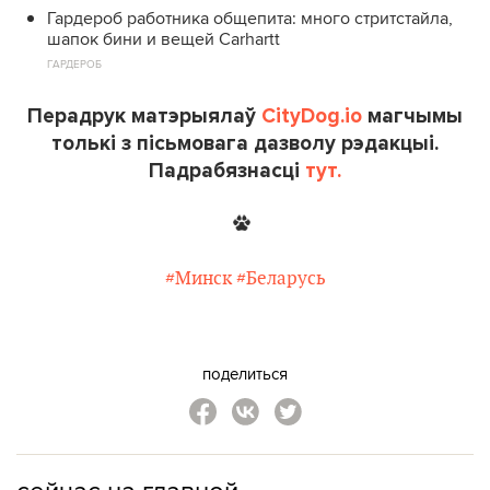
Гардероб работника общепита: много стритстайла,
шапок бини и вещей Carhartt
ГАРДЕРОБ
Перадрук матэрыялаў
CityDog.io
магчымы
толькі з пісьмовага дазволу рэдакцыі.
Падрабязнасці
тут.
#Минск
#Беларусь
поделиться
сейчас на главной