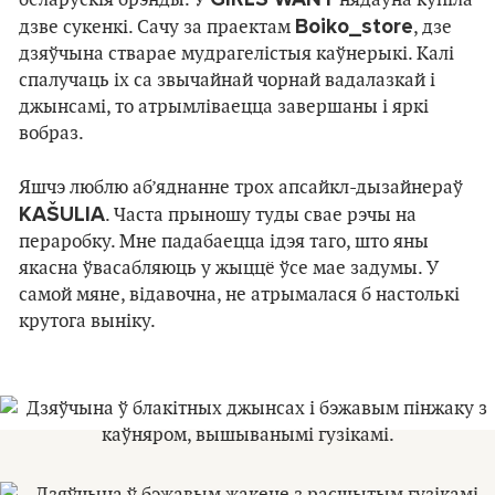
беларускія брэнды. У
нядаўна купіла
Boiko_store
дзве сукенкі. Сачу за праектам
, дзе
дзяўчына стварае мудрагелістыя каўнерыкі. Калі
спалучаць іх са звычайнай чорнай вадалазкай і
джынсамі, то атрымліваецца завершаны і яркі
вобраз.
Яшчэ люблю аб’яднанне трох апсайкл-дызайнераў
KAŠULIA
. Часта прыношу туды свае рэчы на
пераробку. Мне падабаецца ідэя таго, што яны
якасна ўвасабляюць у жыццё ўсе мае задумы. У
самой мяне, відавочна, не атрымалася б настолькі
крутога выніку.