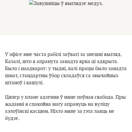
У офісе мне часта рабілі заўвагі за знешні выгляд.
Казалі, што я апранута занадта ярка ці адкрыта.
Было і наадварот: у тыдні, калі працы было занадта
шмат, стандартны ўбор складаўся са звычайных
штаноў і кашулі.
Цяпер у плане адзення ў мяне поўная свабода. Пры
жаданні я спакойна магу апрануць на вуліцу
хэлоўінскі касцюм. Ніхто мяне за гэта лаяць не
будзе.