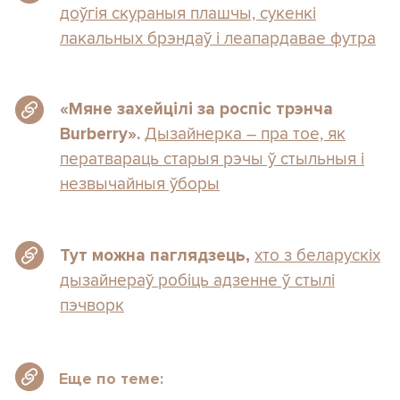
доўгія скураныя плашчы, сукенкі
лакальных брэндаў і леапардавае футра
«Мяне захейцілі за роспіс трэнча
Дызайнерка – пра тое, як
Burberry».
ператвараць старыя рэчы ў стыльныя і
незвычайныя ўборы
хто з беларускіх
Тут можна паглядзець,
дызайнераў робіць адзенне ў стылі
пэчворк
Еще по теме: