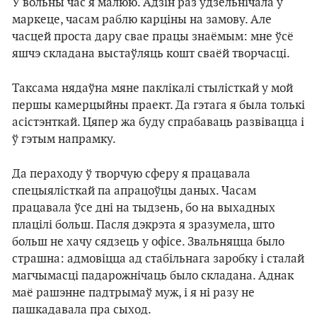
У вольны час я малюю. Адзін раз удзельнічала ў
маркеце, часам раблю карціны на замову. Але
часцей проста дару свае працы знаёмым: мне ўсё
яшчэ складана выстаўляць кошт сваёй творчасці.
Таксама нядаўна мяне паклікалі стылісткай у мой
першы камерцыйны праект. Да гэтага я была толькі
асістэнткай. Цяпер жа буду спрабаваць развівацца і
ў гэтым напрамку.
Да пераходу ў творчую сферу я працавала
спецыялісткай па апрацоўцы даных. Часам
працавала ўсе дні на тыдзень, бо на выхадных
плацілі больш. Пасля дэкрэта я зразумела, што
больш не хачу сядзець у офісе. Звальняцца было
страшна: адмовіцца ад стабільнага заробку і сталай
магчымасці падарожнічаць было складана. Аднак
маё рашэнне падтрымаў муж, і я ні разу не
пашкадавала пра сыход.