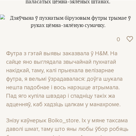
0
Футра з гэтай выявы заказвала ў H&M. На
сайце яно выглядала звычайнай пухнатай
накідкай, таму, калі прыехала велізарнае
футра, я вельмі ўзрадавалася: доўга шукала
нешта падобнае і вось нарэшце атрымала.
Пад яго купіла швэдар і спадніцу такіх жа
адценняў, каб хадзіць цалкам у манахроме.
Знізу каўнерык Boiko_store. Іх у мяне таксама
даволі шмат, таму што яны любы ўбор робяць