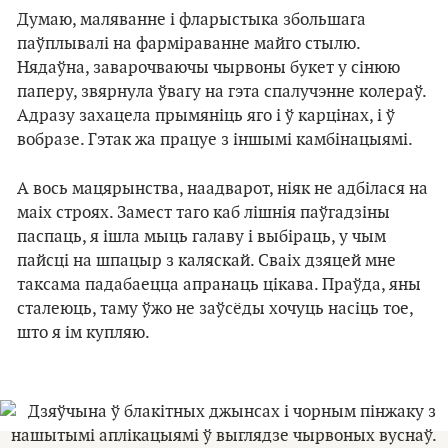
Думаю, маляванне і фларыстыка збольшага
паўплывалі на фарміраванне майго стылю.
Нядаўна, заварочваючы чырвоны букет у сінюю
паперу, звярнула ўвагу на гэта спалучэнне колераў.
Адразу захацела прымяніць яго і ў карцінах, і ў
вобразе. Гэтак жа працуе з іншымі камбінацыямі.
А вось мацярынства, наадварот, ніяк не адбілася на
маіх строях. Замест таго каб лішнія паўгадзіны
паспаць, я ішла мыць галаву і выбіраць, у чым
пайсці на шпацыр з каляскай. Сваіх дзяцей мне
таксама падабаецца апранаць цікава. Праўда, яны
сталеюць, таму ўжо не заўсёды хочуць насіць тое,
што я ім купляю.