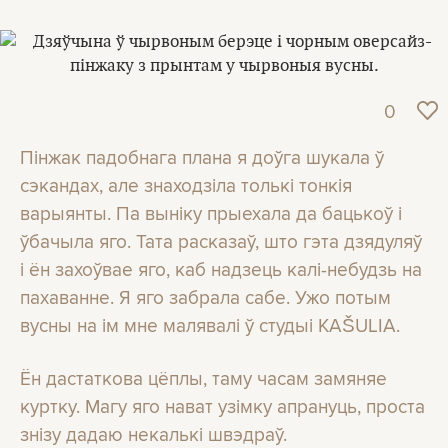
0
Пінжак падобнага плана я доўга шукала ў
сэкандах, але знаходзіла толькі тонкія
варыянты. Па выніку прыехала да бацькоў і
ўбачыла яго. Тата расказаў, што гэта дзядуляў
і ён захоўвае яго, каб надзець калі-небудзь на
пахаванне. Я яго забрала сабе. Ужо потым
вусны на ім мне малявалі ў студыі KAŠULIA.
Ён дастаткова цёплы, таму часам замяняе
куртку. Магу яго нават узімку апрануць, проста
знізу дадаю некалькі швэдраў.