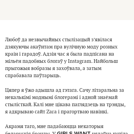
Любоў да незвычайных стылізацый з’явілася
дзякуючы акаўнтам пра вулічную моду розных
краін і гарадоў. Адзін час я была падпісана на
мільён падобных блогаў у Instagram. Найбольш
прыгожыя вобразы я захоўвала, а затым
спрабавала паўтарыць.
Цяпер я ўжо адышла ад гэтага. Сачу літаральна за
некалькімі моднымі блогерамі і адной знаёмай
стылісткай. Калі мне цікава паглядзець на трэнды,
я адкрываю сайт Zara і прагортваю навінкі.
Акрамя таго, мне падабаюцца некаторыя
GIRLS WANT