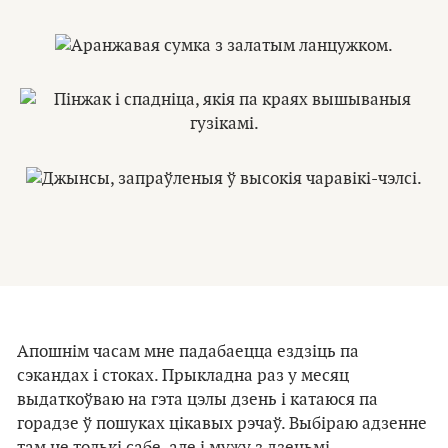
Апошнім часам мне падабаецца ездзіць па
сэкандах і стоках. Прыкладна раз у месяц
выдаткоўваю на гэта цэлы дзень і катаюся па
горадзе ў пошуках цікавых рэчаў. Выбіраю адзенне
там не толькі сабе, але і мужу з дзецьмі.