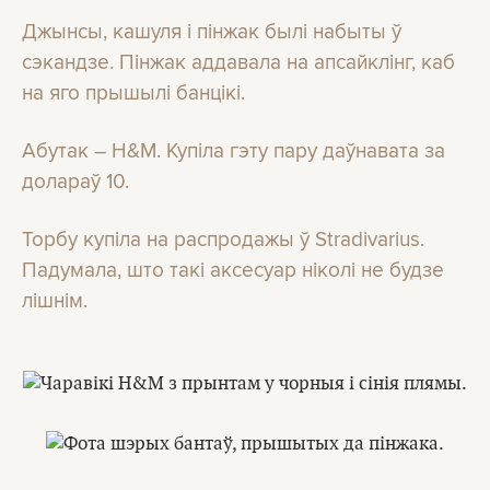
Джынсы, кашуля і пінжак былі набыты ў
сэ
кандзе. Пінжак аддавала на апсайклінг, каб
на яго прышылі банцікі.
Абутак – H&M. Купіла гэту пару даўнавата за
долараў 10.
Торбу купіла на распродажы ў Stradivarius.
Падумала, што такі аксесуар ніколі не будзе
лішнім.