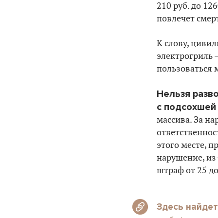
210 руб. до 12
повлечет смер
К слову, циви
электрогриль 
пользоваться 
Нельзя разво
с подсохшей 
массива. За н
ответственнос
этого месте, п
нарушение, из
штраф от 25 до
Здесь найде