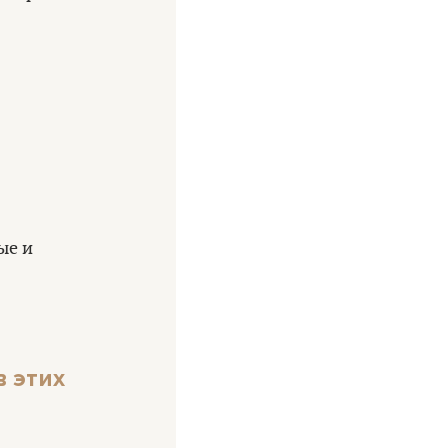
ые и
 этих