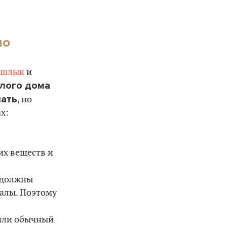
но
шлык
и
илого дома
лать
, но
х:
их веществ и
е должны
иалы. Поэтому
 или обычный