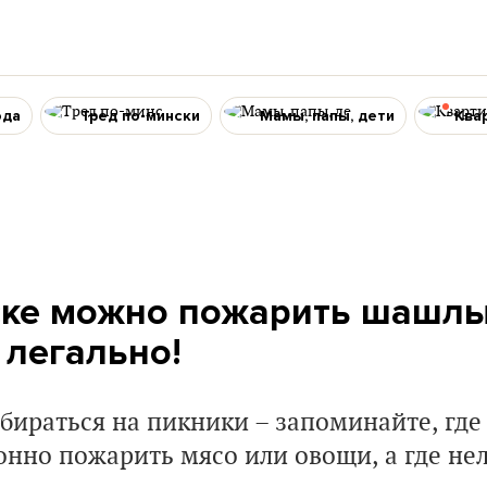
ода
Тред по-мински
Мамы, папы, дети
Ква
ске можно пожарить шашлы
 легально!
бираться на пикники – запоминайте, гд
онно пожарить мясо или овощи, а где нел