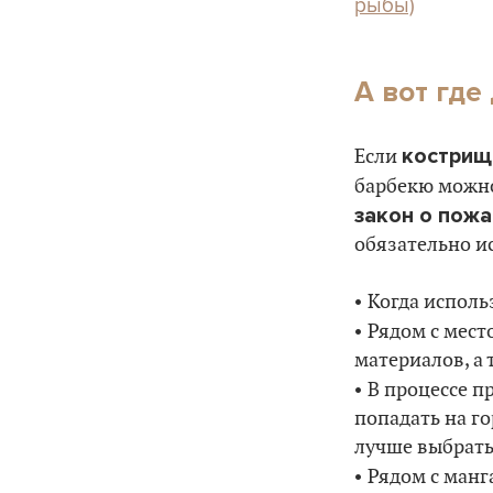
рыбы)
А вот гд
кострищ
Если
барбекю можно
закон о пож
обязательно и
•
Когда исполь
•
Рядом с мест
материалов, а 
•
В процессе п
попадать на г
лучше выбрать
•
Рядом с манг