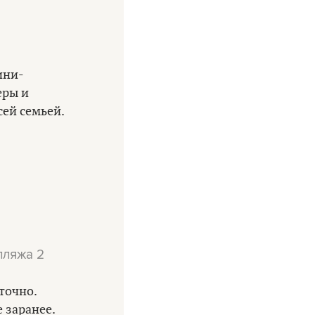
ини-
еры и
сей семьей.
пляжа 2
аточно.
 заранее.