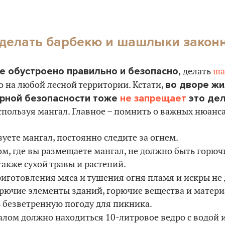
е делать барбекю и шашлыки закон
е обустроено правильно и безопасно,
делать
ша
во дворе ж
 на любой лесной территории. Кстати,
арной безопасности тоже
не запрещает
это де
спользуя мангал. Главное – помнить о важных нюанса
зуете мангал, постоянно следите за огнем.
ом, где вы размещаете мангал, не должно быть горюч
также сухой травы и растений.
риготовления мяса и тушения огня пламя и искры н
орючие элементы зданий, горючие вещества и матер
 безветренную погоду для пикника.
алом должно находиться 10-литровое ведро с водой