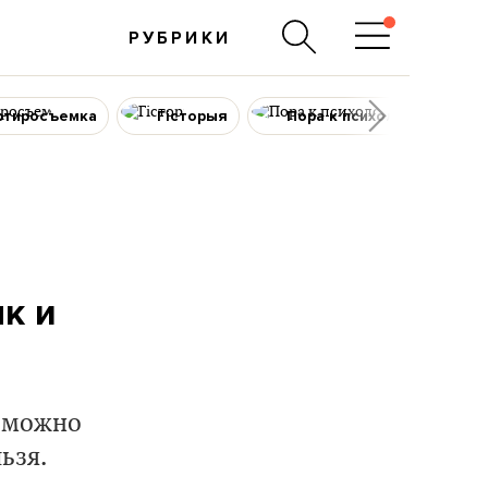
РУБРИКИ
ртиросъемка
Гісторыя
Пора к психологу
к и
е можно
ьзя.