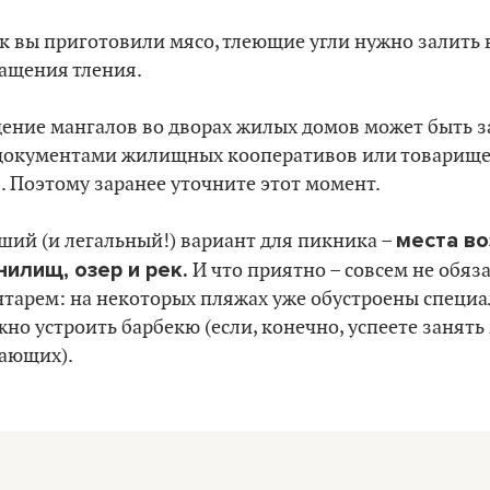
ак вы приготовили мясо, тлеющие угли нужно залить 
ащения тления.
дение мангалов во дворах жилых домов может быть 
документами жилищных кооперативов или товарище
. Поэтому заранее уточните этот момент.
места во
ший (и легальный!) вариант для пикника –
нилищ, озер и рек.
И что приятно – совсем не обяз
нтарем: на некоторых пляжах уже обустроены специ
жно устроить барбекю (если, конечно, успеете занят
лающих).