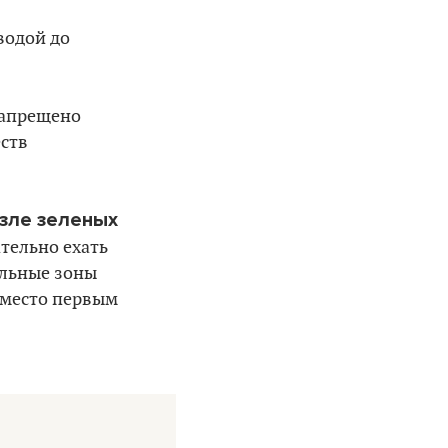
водой до
запрещено
ств
зле зеленых
ательно ехать
альные зоны
ь место первым