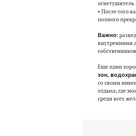
огнетушитель.
•
После того к
полного прекр
Важно:
разве
внутренними 
собственников
Еще один хоро
зон, водохра
со своим инве
отдыха, где мо
среди всех же