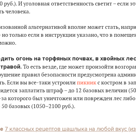
60 руб.). И уголовная ответственность светит – если э
ть человека.
лизованной альтернативой вполне может стать, напр
– но только если в инструкции указано, что в помещ
можно.
дить огонь на торфяных почвах, в хвойных лес
травой.
То есть везде, где может произойти возгора
арушение правил безопасности предусмотрена админ
ть. Если вы все-таки устроили
пикник
с костром в з
ридется заплатить штраф – до 12 базовых величин (504
-за которого был уничтожен или поврежден лес либо
 50 базовых (1050–2100 руб.).
7 классных рецептов шашлыка на любой вкус (из 
те