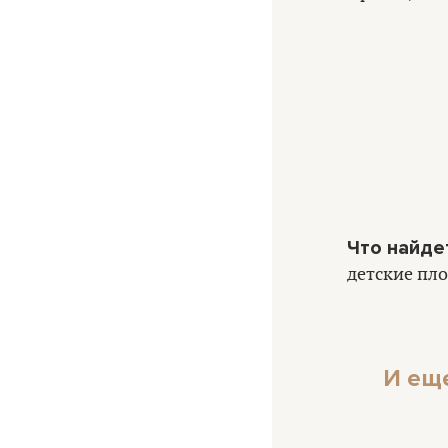
Что найде
детские пл
И ещ