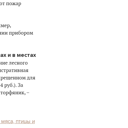
тот пожар
имер,
ении прибором
ах и в местах
ние лесного
истративная
апрещенном для
 руб.). За
 торфяник, –
мяса, птицы и