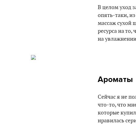
В целом уход з
опять-таки, и
массаж сухой щ
ресурса на то,
на увлажнении
Ароматы
Сейчас я не по
что-то, что мне
которые купила
нравилась сери