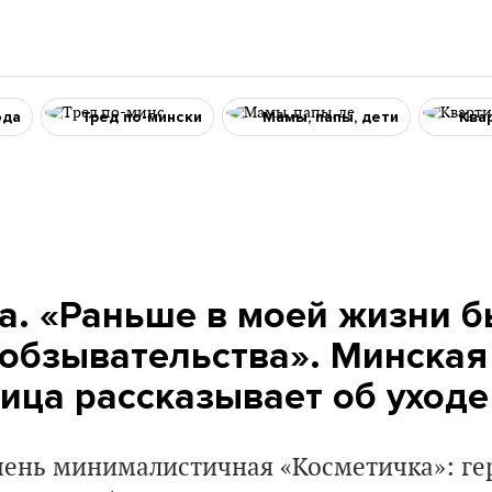
ода
Тред по-мински
Мамы, папы, дети
Ква
а. «Раньше в моей жизни б
и обзывательства». Минская
ица рассказывает об уходе
очень минималистичная «Косметичка»: ге