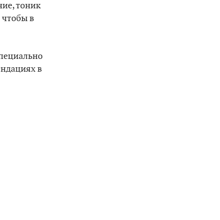
ние, тоник
– чтобы в
специально
ендациях в