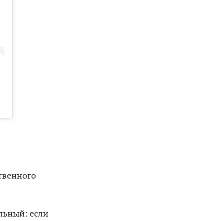
ственного
льный: если