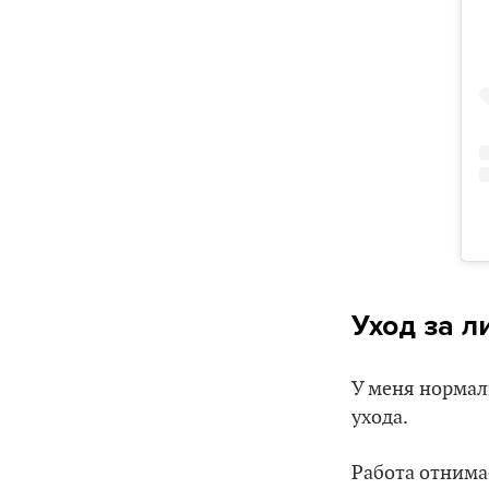
Уход за л
У меня нормаль
ухода.
Работа отнима