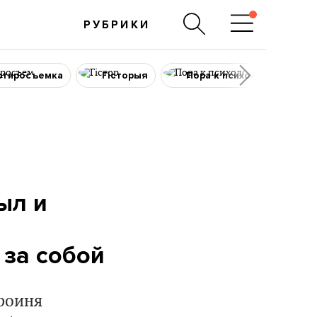
РУБРИКИ
ртиросъемка
Гісторыя
Пора к психологу
ыл и
 за собой
роиня