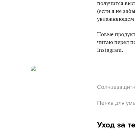
получится высп
(если я не заб
увлажняющем кр
Новые продукт
читаю перед п
Instagram.
Солнцезащит
Пенка для ум
Уход за т