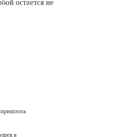
обой остается не
е пришлось
вушек в