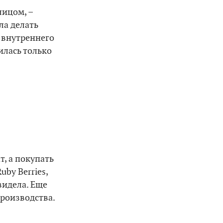
лицом, –
ла делать
т внутреннего
илась только
т, а покупать
uby Berries,
видела. Еще
производства.