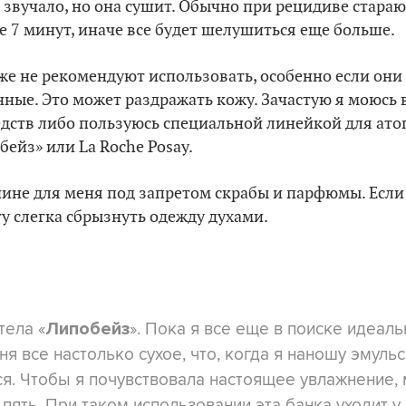
 звучало, но она сушит. Обычно при рецидиве стараю
е 7 минут, иначе все будет шелушиться еще больше.
же не рекомендуют использовать, особенно если они
ые. Это может раздражать кожу. Зачастую я моюсь 
едств либо пользуюсь специальной линейкой для ато
ейз» или La Roche Posay.
чине для меня под запретом скрабы и парфюмы. Если
гу слегка сбрызнуть одежду духами.
тела «
». Пока я все еще в поиске идеал
Липобейз
ня все настолько сухое, что, когда я наношу эмуль
я. Чтобы я почувствовала настоящее увлажнение,
 пять. При таком использовании эта банка уходит у