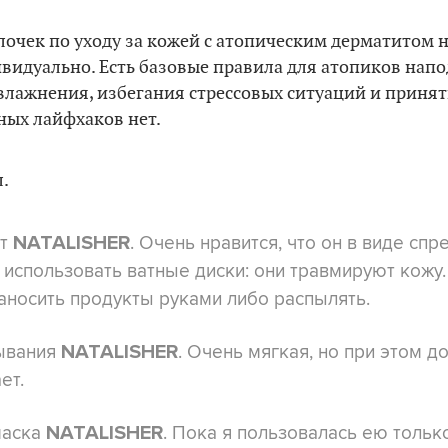
очек по уходу за кожей с атопическим дерматитом н
ивидуально. Есть базовые правила для атопиков нап
влажнения, избегания стрессовых ситуаций и приня
ных лайфхаков нет.
ат
. Очень нравится, что он в виде спр
NATALISHER
использовать ватные диски: они травмируют кожу
аносить продукты руками либо распылять.
ывания
. Очень мягкая, но при этом д
NATALISHER
ет.
маска
. Пока я пользовалась ею только
NATALISHER