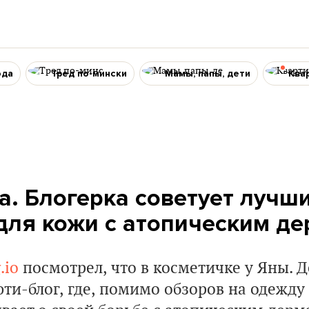
ода
Тред по-мински
Мамы, папы, дети
Ква
а. Блогерка советует лучш
для кожи с атопическим д
.io
посмотрел, что в косметичке у Яны. 
ти-блог, где, помимо обзоров на одежду 