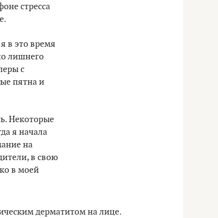
фоне стресса
е.
я в это время
но лишнего
перы с
ые пятна и
ь. Некоторые
да я начала
мание на
дители, в свою
ько в моей