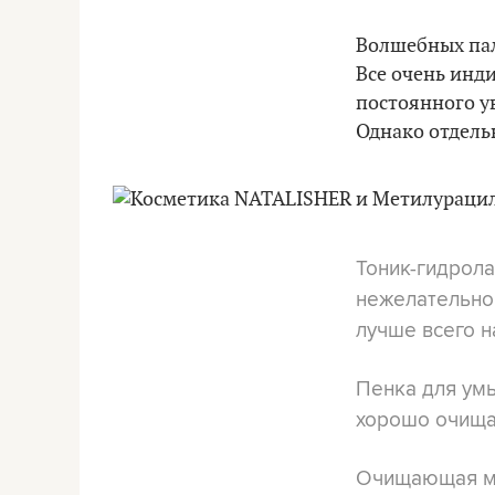
Волшебных пал
Все очень инд
постоянного у
Однако отдель
Тоник-гидрол
нежелательно 
лучше всего н
Пенка для ум
хорошо очища
Очищающая 