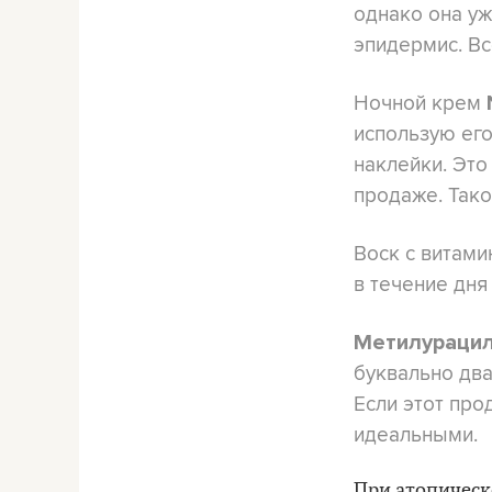
однако она у
эпидермис. Вс
Ночной крем
использую ег
наклейки. Это
продаже. Тако
Воск с витам
в течение дн
Метилураци
буквально два
Если этот про
идеальными.
При атопическ