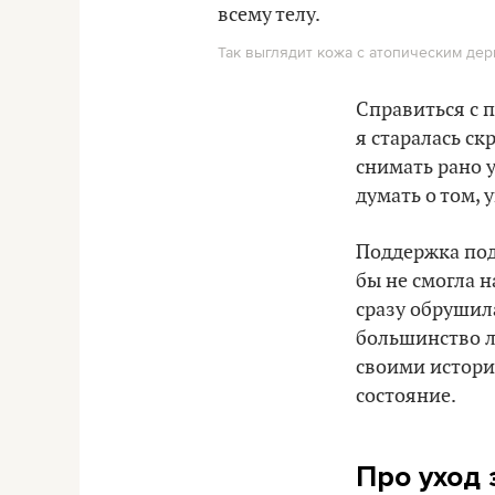
Так выглядит кожа с атопическим дер
Справиться с 
я старалась ск
снимать рано 
думать о том, 
Поддержка под
бы не смогла н
сразу обрушила
большинство л
своими истори
состояние.
Про уход 