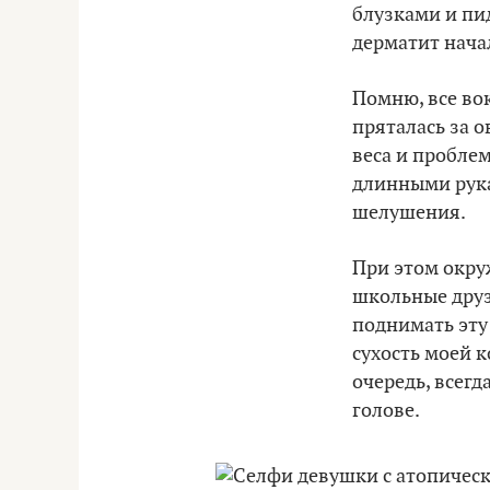
блузками и пи
дерматит начал
Помню, все вок
пряталась за 
веса и проблем
длинными рука
шелушения.
При этом окру
школьные друз
поднимать эту
сухость моей к
очередь, всегд
голове.