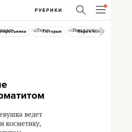
РУБРИКИ
ртиросъемка
Гісторыя
Пора к психологу
ие
ерматитом
Девушка ведет
и косметику,