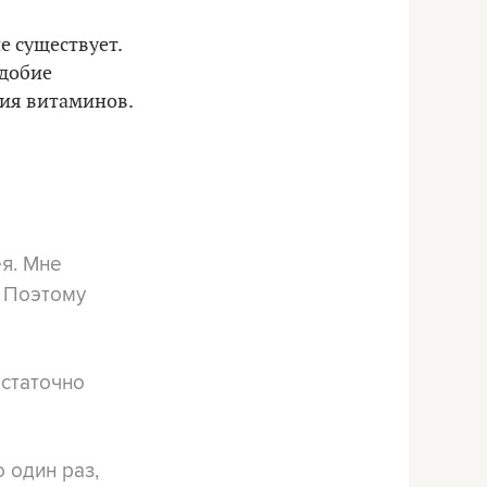
е существует.
одобие
тия витаминов.
ея. Мне
. Поэтому
остаточно
 один раз,