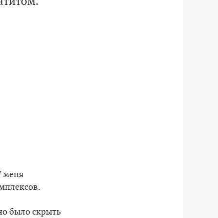
атитом.
У меня
омплексов.
но было скрыть