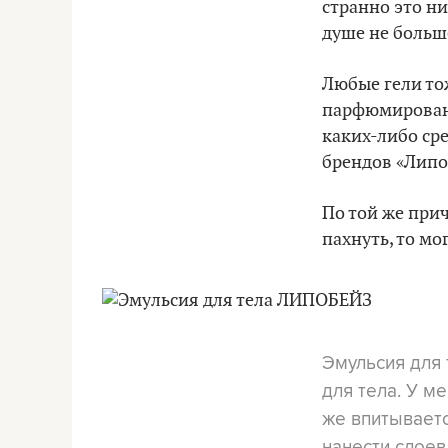
странно это ни
душе не больш
Любые гели то
парфюмированн
каких-либо ср
брендов «Липоб
По той же при
пахнуть, то мо
Эмульсия для 
для тела. У ме
же впитываетс
нанести слоев