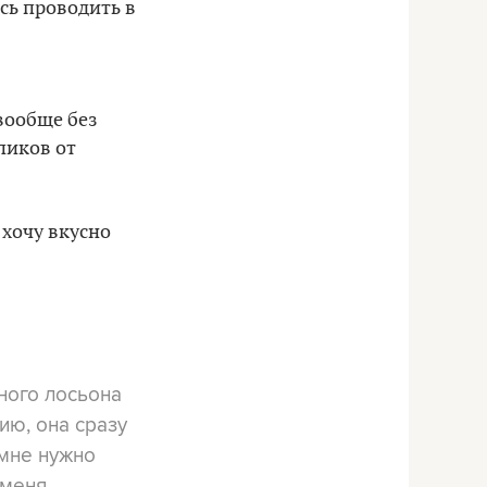
сь проводить в
вообще без
пиков от
 хочу вкусно
ьного лосьона
сию, она сразу
 мне нужно
 меня