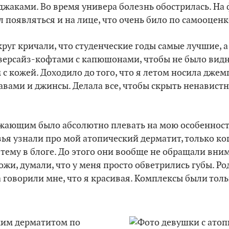
джаками. Во время универа болезнь обострилась. На 
 появляться и на лице, что очень било по самооценк
руг кричали, что студенческие годы самые лучшие, а 
оверсайз-кофтами с капюшонами, чтобы не было вид
 с кожей. Доходило до того, что я летом носила джем
вами и джинсы. Делала все, чтобы скрыть ненавистн
жающим было абсолютно плевать на мою особенност
ья узнали про мой атопический дерматит, только ког
 тему в блоге. До этого они вообще не обращали вни
ожи, думали, что у меня просто обветрились губы. Ро
а говорили мне, что я красивая. Комплексы были тол