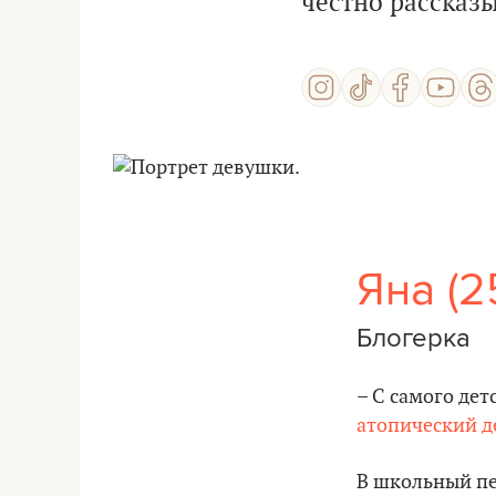
честно рассказы
Яна (2
Блогерка
– С самого де
атопический д
В школьный пе