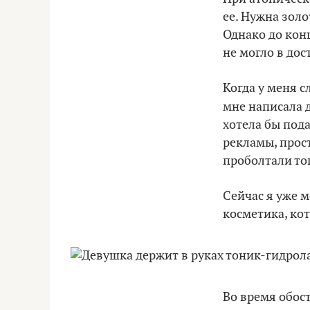
ее. Нужна золо
Однако до кон
не могло в дос
Когда у меня с
мне написала
хотела бы пода
рекламы, прост
проболтали тог
Сейчас я уже м
косметика, ко
Во время обос