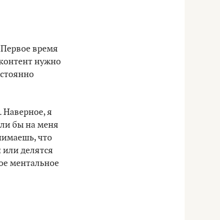
 Первое время
а контент нужно
остоянно
 Наверное, я
сли бы на меня
нимаешь, что
 или делятся
ое ментальное