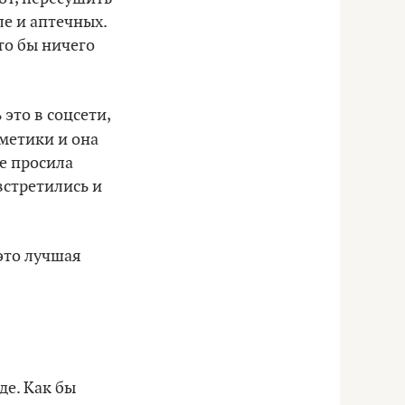
ле и аптечных.
то бы ничего
это в соцсети,
сметики и она
не просила
встретились и
 это лучшая
де. Как бы