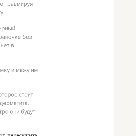
не травмируя
у.
ирный,
баночке без
 нет в
умку и мажу им
оторое стоит
 дерматита.
тро они будут
от, пересушить