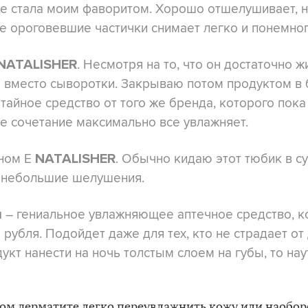
же стала моим фаворитом. Хорошо отшелушивает, 
е ороговевшие частички снимает легко и понемног
. Несмотря на то, что он достаточно ж
NATALISHER
о вместо сыворотки. Закрываю потом продуктом в 
 тайное средство от того же бренда, которого пока
е сочетание максимально все увлажняет.
ином Е
. Обычно кидаю этот тюбик в с
NATALISHER
я небольшие шелушения.
– гениальное увлажняющее аптечное средство, к
л
 рубля. Подойдет даже для тех, кто не страдает от
дукт нанести на ночь толстым слоем на губы, то нау
ом дерматите легко переувлажнить кожу или наобор