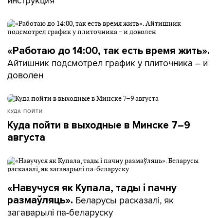
«Работаю до 14:00, так есть время жить».
Айтишник подсмотрел график у плиточника – и
доволен
КУДА ПОЙТИ
Куда пойти в выходные в Минске 7–9
августа
«Навучуся як Купала, тады і пачну
Беларусы расказалі, як
размаўляць».
загаварылі па-беларуску