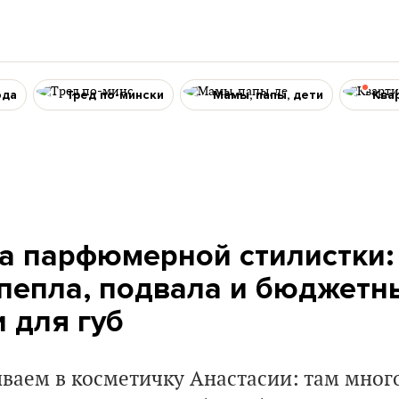
ода
Тред по-мински
Мамы, папы, дети
Ква
а парфюмерной стилистки: 
пепла, подвала и бюджетн
 для губ
ываем в косметичку Анастасии: там мно