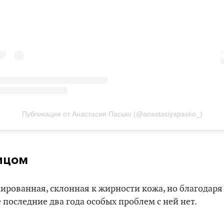
Публикация от Анастасия Пасько (@anastasiyapasko_)
ицом
ированная, склонная к жирности кожа, но благодаря
последние два года особых проблем с ней нет.