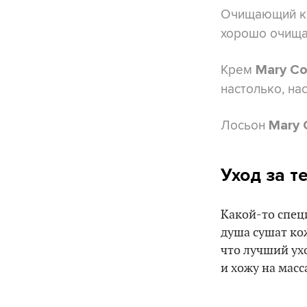
Очищающий 
хорошо очищае
Крем
Mary C
настолько, на
Лосьон
Mary 
Уход за т
Какой-то специ
душа сушат ко
что лучший ухо
и хожу на масс