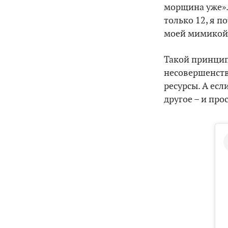
морщина уже». 
только 12, я п
моей мимикой
Такой принцип
несовершенства
ресурсы. А есл
другое – и про