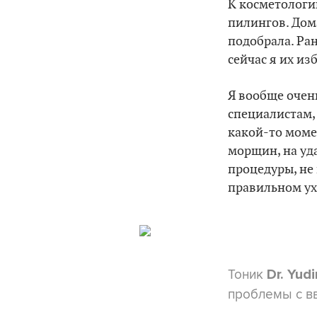
К косметологин
пилингов. Дома
подобрала. Ра
сейчас я их из
Я вообще оче
специалистам,
какой-то момен
морщин, на уд
процедуры, не 
правильном ух
Тоник
Dr. Yudi
проблемы с вв