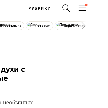
РУБРИКИ
ртиросъемка
Гісторыя
Пора к психологу
духи с
ые
го необычных