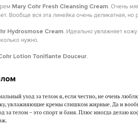
крем
. Очень мя
Mary Cohr Fresh Cleansing Cream
т. Вообще вся эта линейка очень деликатная, но
. Идеально увлажняет кожу
ohr Hydrosmose Cream
сколько нужно.
.
Cohr Lotion Tonifiante Douceur
елом
альный уход за телом я, если честно, не очень люблю
жу, увлажняющие кремы слишком жирные. Да и вообщ
д за телом – это спорт и баня. Плюс иногда делаю к
аж.