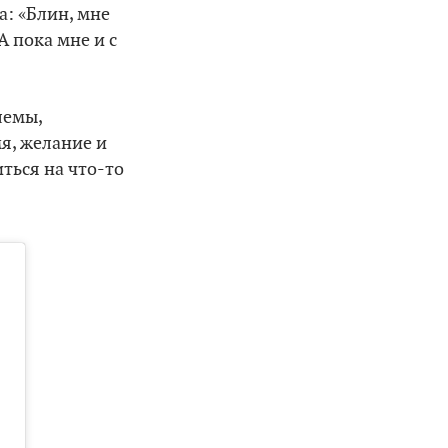
а: «Блин, мне
А пока мне и с
лемы,
я, желание и
иться на что-то