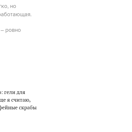
гко, но
 работающая.
 – ровно
: гели для
е я считаю,
офейные скрабы