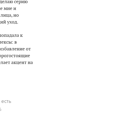
д делаю серию
е мне и
лица, но
ий уход.
 попадала к
ексы: в
 избавление от
дорогостоящие
елает акцент на
 есть
.