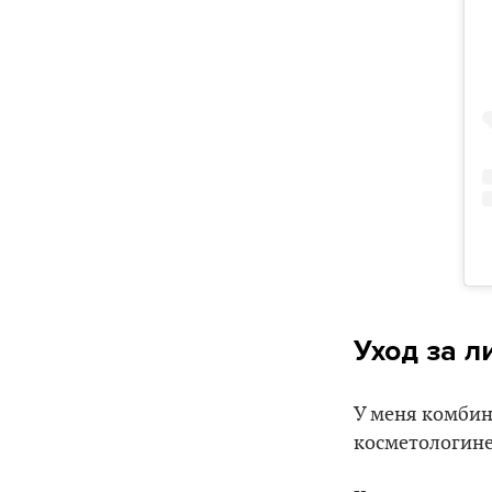
Уход за л
У меня комбин
косметологине 